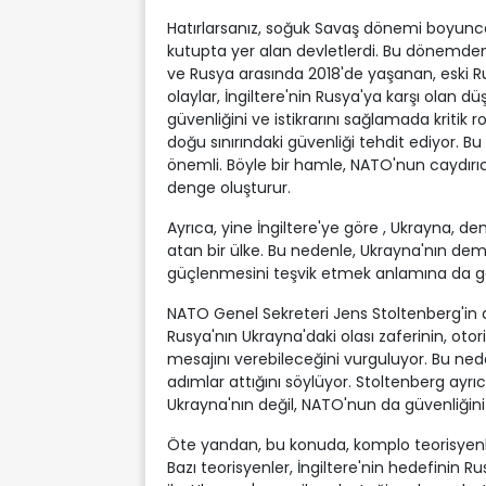
Hatırlarsanız, soğuk Savaş dönemi boyunca, İ
kutupta yer alan devletlerdi. Bu dönemden
ve Rusya arasında 2018'de yaşanan, eski Rus 
olaylar, İngiltere'nin Rusya'ya karşı olan 
güvenliğini ve istikrarını sağlamada kritik r
doğu sınırındaki güvenliği tehdit ediyor. 
önemli. Böyle bir hamle, NATO'nun caydırıcılı
denge oluşturur.
Ayrıca, yine İngiltere'ye göre , Ukrayna, 
atan bir ülke. Bu nedenle, Ukrayna'nın de
güçlenmesini teşvik etmek anlamına da ge
NATO Genel Sekreteri Jens Stoltenberg'in açı
Rusya'nın Ukrayna'daki olası zaferinin, otori
mesajını verebileceğini vurguluyor. Bu nede
adımlar attığını söylüyor. Stoltenberg ayrı
Ukrayna'nın değil, NATO'nun da güvenliğini sa
Öte yandan, bu konuda, komplo teorisyenleri
Bazı teorisyenler, İngiltere'nin hedefinin R