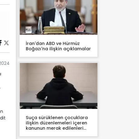
İran'dan ABD ve Hürmüz
Boğazı'na ilişkin açıklamalar
 2024
ı
.
t
in
Suça sürüklenen çocuklara
dit
ilişkin düzenlemeleri içeren
kanunun merak edilenleri
yanıt buldu