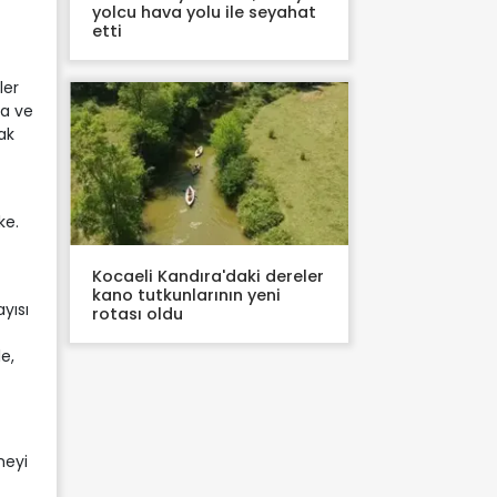
yolcu hava yolu ile seyahat
etti
ler
da ve
ak
ke.
Kocaeli Kandıra'daki dereler
kano tutkunlarının yeni
yısı
rotası oldu
e,
meyi