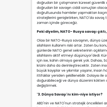
doğrudan bir çatışmanın küresel güvenlik açı
doğrudan bir savaşın ciddi sonuçları olacağı
doğrultusunda hamleler yapmaktan kaçınmıyo
stratejilerini genişletirken, NATO'da savaş
zaman içinde göreceğiz.
Peki diyelim, NATO- Rusya savaşı çıktı, 
Olası bir NATO-Rusya savaşının, dünya üzer
silahların kullanım riski artar. Zaten bu ko
günlerde NATO genel sekreterinin açıklama
silahlarını aktif etmeyi düşünüyor'dedi. Kü
için ise, kahin olmaya gerek yok. Dahası, 
krizini daha da derinleştirecektir. Zaten in
büyük kayıplar ve yıkımlar yaşanır, insan hakl
ittifaklar yeniden şekillenebilir. Dolayısı i
doğurabileceği ve dünya düzenini kökten d
değiştirmek.
'3. Dünya Savaşı'nı
kim-niye istiyor?
ABD'nin ve NATO'nun stratejik öncelikleri