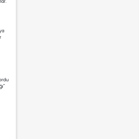
lar.
'ya
r
n
 ordu
ı''