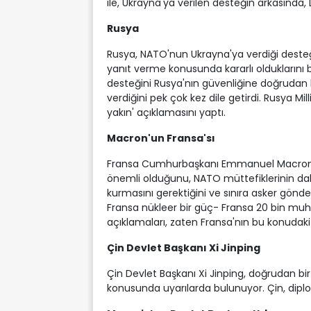
ile, Ukrayna'ya verilen desteğin arkasında, 
Rusya
Rusya, NATO'nun Ukrayna'ya verdiği desteğ
yanıt verme konusunda kararlı olduklarını 
desteğini Rusya'nın güvenliğine doğrudan b
verdiğini pek çok kez dile getirdi. Rusya M
yakın' açıklamasını yaptı.
Macron'un Fransa'sı
Fransa Cumhurbaşkanı Emmanuel Macron, A
önemli olduğunu, NATO müttefiklerinin daha
kurmasını gerektiğini ve sınıra asker gönd
Fransa nükleer bir güç- Fransa 20 bin muharip
açıklamaları, zaten Fransa'nın bu konudaki s
Çin Devlet Başkanı Xi Jinping
Çin Devlet Başkanı Xi Jinping, doğrudan bir
konusunda uyarılarda bulunuyor. Çin, dipl