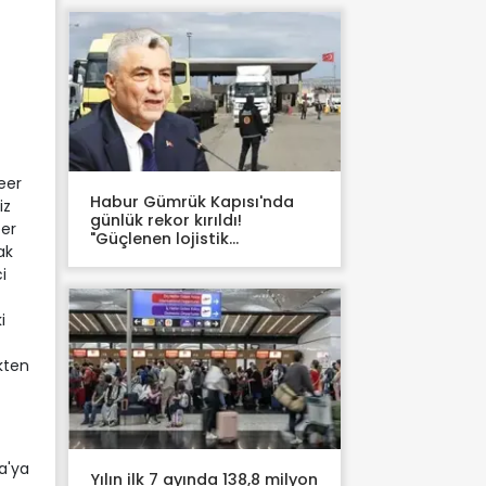
eer
Habur Gümrük Kapısı'nda
iz
günlük rekor kırıldı!
eer
"Güçlenen lojistik
ak
kapasitemizin somut bir
i
göstergesi"
i
kten
a'ya
Yılın ilk 7 ayında 138,8 milyon