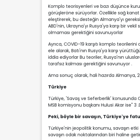
Komplo teorisyenleri ve bazı düşünce kuru
görüşleröne sürüyorlar. Özellikle sağ kanat
eleştirerek, bu desteğin Almanya'yı gereksi
ABD'nin, Ukrayna'yı Rusya'ya karşı bir veki
olmaması gerektiğini savunuyorlar
Ayrıca, COVID-19 karşıtı komplo teorilerini
ele alarak, Batı'nın Rusya'ya karşı yürüttü
iddia ediyorlar Bu teoriler, Rusya'nın ulusl
tarafsız kalması gerektiğini savunuyor .
Ama sonuç olarak, hali hazırda Almanya, 2
Türkiye
Türkiye, 'Savaş ve Seferberlik' konusunda C
MSB komisyonu başkanı Hulusi Akar ise" 3 .
Peki, böyle bir savaşın, Türkiye'ye fat
Türkiye'nin jeopolitik konumu, savaşın etk
savaşın odak noktalarından biri haline getire