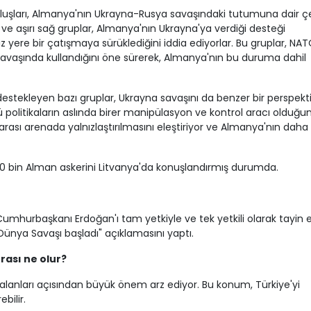
luşları, Almanya'nın Ukrayna-Rusya savaşındaki tutumuna dair çeş
 ve aşırı sağ gruplar, Almanya'nın Ukrayna'ya verdiği desteği
z yere bir çatışmaya sürüklediğini iddia ediyorlar. Bu gruplar, NA
l savaşında kullandığını öne sürerek, Almanya'nın bu duruma dahil
 destekleyen bazı gruplar, Ukrayna savaşını da benzer bir perspekt
ğü politikaların aslında birer manipülasyon ve kontrol aracı olduğu
ararası arenada yalnızlaştırılmasını eleştiriyor ve Almanya'nın daha
0 bin Alman askerini Litvanya'da konuşlandırmış durumda.
umhurbaşkanı Erdoğan'ı tam yetkiyle ve tek yetkili olarak tayin et
Dünya Savaşı başladı" açıklamasını yaptı.
urası ne olur?
i alanları açısından büyük önem arz ediyor. Bu konum, Türkiye'yi
bilir.