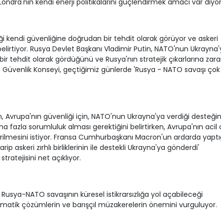
Londra'nın kendi enerji politikalarını güçlendirmek amacı var diyor
i kendi güvenliğine doğrudan bir tehdit olarak görüyor ve askeri
belirtiyor. Rusya Devlet Başkanı Vladimir Putin, NATO'nun Ukrayna
ir tehdit olarak gördüğünü ve Rusya'nın stratejik çıkarlarına zara
illi Güvenlik Konseyi, geçtiğimiz günlerde 'Rusya - NATO savaşı çok
vrupa'nın güvenliği için, NATO'nun Ukrayna'ya verdiği desteği
 fazla sorumluluk alması gerektiğini belirtirken, Avrupa'nın acil
erilmesini istiyor. Fransa Cumhurbaşkanı Macron'un ardarda yaptığ
 askeri zırhlı birliklerinin ile destekli Ukrayna'ya gönderdi'
tratejisini net açıklıyor.
 Rusya-NATO savaşının küresel istikrarsızlığa yol açabileceği
omatik çözümlerin ve barışçıl müzakerelerin önemini vurguluyor.