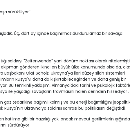
vaşa sürüklüyor''
şladık. Üç, dört ay içinde kaçınılmaz,durdurulamaz bir savaşa
ığı saldırıyı "Zeitenwende" yani dönüm noktası olarak nitelemişti
 ekipman gönderen ikinci en büyük ülke konumunda olsa da, olası
 Başbakanı Olaf Scholz, Ukrayna'ya ileri düzey silah sistemleri
dımların Rusya'yı daha da kışkırtabileceğinden ve daha geniş bir
. Bu temkinli yaklaşım, Almanya'daki tarihi ve psikolojik faktörl
sya ile yaşadığı savaşların travmasını halen derinden hissediyor .
gaz tedarikine bağımlı kalmış ve bu enerji bağımlılığını jeopoliti
 Rusya'nın Ukrayna'ya saldırısı sonrası bu politikasını değiştirdi.
katılma gibi bir hazırlığı yok, ancak mevcut gerilimlerin ışığında
ını sürdürüyor