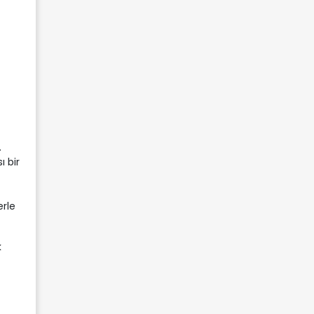
.
 bir
erle
k