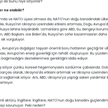
yi de bunu niye istiyorlar?
r ne olabilir?
numda ve NATO üyesi olmasa da, NATO'nun doğu kanadındaki ülke
 ile, Rusya'nın Ukrayna üzerindeki etkisini artırması, Doğu Avrupa'
sya lehine kaydırabilir. Uzmanlara göre ABD, bu dengeyi korum
aten, ABD Başkanı Joe Biden'da, Rusya'nın zafer kazanmasının daha
 sık vurguluyor.
a, Avrupa'ya doğalgaz taşıyan önemli boru hatlarının geçtiği bir ül
sı, Avrupa'nın enerji güvenliği için tehdit oluşturuyor. Bu yüzden
 bağımsızlığını desteklenmesi gerektiğini iddia ediyor.
şı istiyor çünkü, küresel hegemonyasını sürdürme çabasında. Dola
 parçası olarak, Ukrayna'da etkisini artırmak ve Ukrayna üzerinden
l sağlamak istiyor. Artı, ABD, Ukrayna'ya yaptığı askeri yardımlar il
rtırıyor.
li aktörü, İngiltere. İngiltere, NATO'nun doğu kanadını güçlendir
mayı savunuyor. Peki neden?