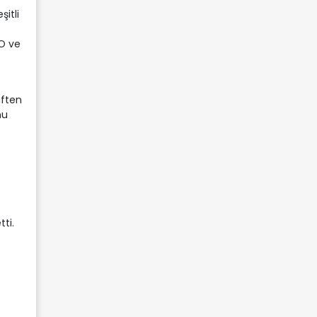
itli
TO ve
iften
nu
ti.