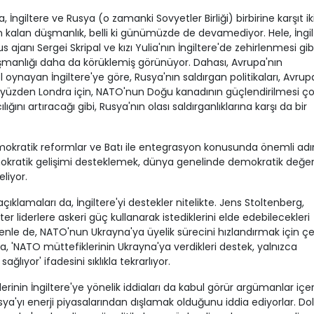
ngiltere ve Rusya (o zamanki Sovyetler Birliği) birbirine karşıt ik
 kalan düşmanlık, belli ki günümüzde de devamediyor. Hele, İngil
ajanı Sergei Skripal ve kızı Yulia'nın İngiltere'de zehirlenmesi gib
düşmanlığı daha da körüklemiş görünüyor. Dahası, Avrupa'nın
ol oynayan İngiltere'ye göre, Rusya'nın saldırgan politikaları, Avrup
Bu yüzden Londra için, NATO'nun Doğu kanadının güçlendirilmesi ç
ğını artıracağı gibi, Rusya'nın olası saldırganlıklarına karşı da bir
demokratik reformlar ve Batı ile entegrasyon konusunda önemli ad
mokratik gelişimi desteklemek, dünya genelinde demokratik değer
liyor.
klamaları da, İngiltere'yi destekler nitelikte. Jens Stoltenberg,
ter liderlere askeri güç kullanarak istediklerini elde edebilecekleri
nle de, NATO'nun Ukrayna'ya üyelik sürecini hızlandırmak için çeş
ca, 'NATO müttefiklerinin Ukrayna'ya verdikleri destek, yalnızca
ğlıyor' ifadesini sıklıkla tekrarlıyor.
nin İngiltere'ye yönelik iddiaları da kabul görür argümanlar içer
usya'yı enerji piyasalarından dışlamak olduğunu iddia ediyorlar. Dol