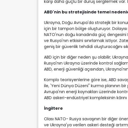
karşı daha güçlü bir duruş sergilemek var. İ
ABD'nin bu stratejisinde temel nedenle
Ukrayna, Doğu Avrupa'da stratejik bir ko
için bir tampon bölge oluşturuyor. Dolayısı
NATO'nun doğu kanadında güç dengesini Ru
ve Rusya'nın etkisini sınırlamak istiyor. Z
geniş bir güvenlik tehdidi oluşturacağını sık
ABD için bir diğer neden şu olabilir; Ukrayn
Rusya'nın Ukrayna üzerinde kontrol sağlama
ABD, enerji güvenliği açısından, Ukrayna'nın
Komplo teorisyenlerine göre ise, ABD sava
ile, 'Yeni Dünya Düzeni" kurma planının bir
Avrupa'nın enerji kaynakları üzerinde kontro
ABD askeri-endüstriyel kompleksinin kârını a
İngiltere
Olası NATO- Rusya savaşının bir diğer önem
ve Ukrayna'ya verilen askeri desteği artır