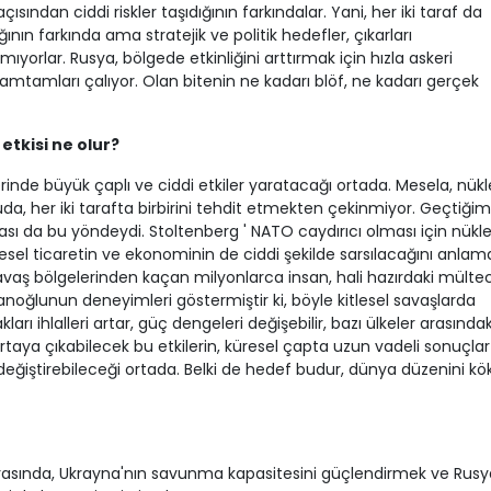
sından ciddi riskler taşıdığının farkındalar. Yani, her iki taraf da
nın farkında ama stratejik ve politik hedefler, çıkarları
rlar. Rusya, bölgede etkinliğini arttırmak için hızla askeri
 tamtamları çalıyor. Olan bitenin ne kadarı blöf, ne kadarı gerçek
etkisi ne olur?
inde büyük çaplı ve ciddi etkiler yaratacağı ortada. Mesela, nükl
nuda, her iki tarafta birbirini tehdit etmekten çekinmiyor. Geçtiğim
sı da bu yöndeydi. Stoltenberg ' NATO caydırıcı olması için nükl
resel ticaretin ve ekonominin de ciddi şekilde sarsılacağını anlam
Savaş bölgelerinden kaçan milyonlarca insan, hali hazırdaki mültec
sanoğlunun deneyimleri göstermiştir ki, böyle kitlesel savaşlarda
arı ihlalleri artar, güç dengeleri değişebilir, bazı ülkeler arasındak
le ortaya çıkabilecek bu etkilerin, küresel çapta uzun vadeli sonuçlar
eğiştirebileceği ortada. Belki de hedef budur, dünya düzenini kö
 arasında, Ukrayna'nın savunma kapasitesini güçlendirmek ve Rusy