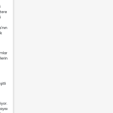
i
tere
i
a'nın
ok
ımlar
lerin
itli
iyor.
ayısı