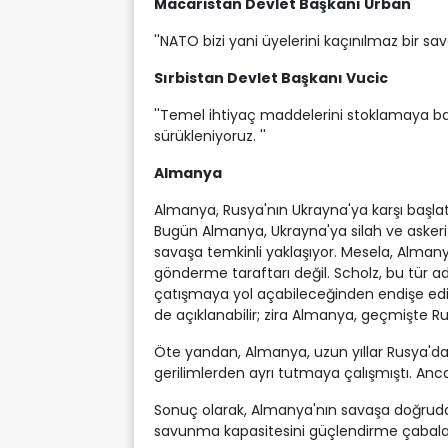
Macaristan Devlet Başkanı Urban
''NATO bizi yani üyelerini kaçınılmaz bir sa
Sırbistan Devlet Başkanı Vucic
''Temel ihtiyaç maddelerini stoklamaya ba
sürükleniyoruz. ''
Almanya
Almanya, Rusya'nın Ukrayna'ya karşı başlatt
Bugün Almanya, Ukrayna'ya silah ve askeri
savaşa temkinli yaklaşıyor. Mesela, Almanya
gönderme taraftarı değil. Scholz, bu tür a
çatışmaya yol açabileceğinden endişe ediyor
de açıklanabilir; zira Almanya, geçmişte Ru
Öte yandan, Almanya, uzun yıllar Rusya'dan 
gerilimlerden ayrı tutmaya çalışmıştı. Ancak
Sonuç olarak, Almanya'nın savaşa doğrudan 
savunma kapasitesini güçlendirme çabalar