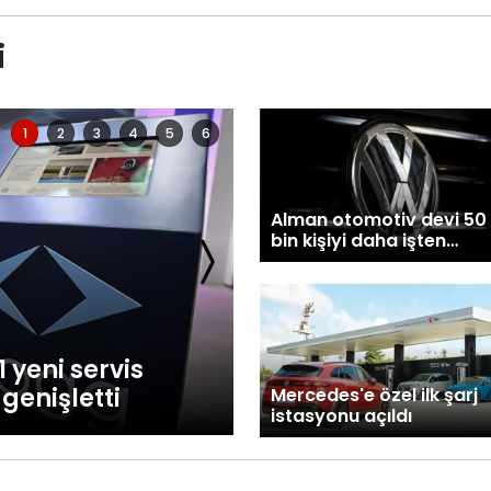
i
1
2
3
4
5
6
Alman otomotiv devi 50
bin kişiyi daha işten
çıkarmayı planlıyor
yeni servis
Otomobil ve hafif 
genişletti
ocak-temmuz döne
Mercedes'e özel ilk şarj
istasyonu açıldı
daraldı