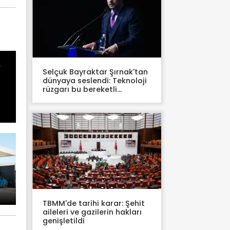
Selçuk Bayraktar Şırnak'tan
dünyaya seslendi: Teknoloji
rüzgarı bu bereketli
topraklardan canlanacak
ticari araç pazarı
İkinci el araç 
minde yüzde 10,72
kontrolü uyar
TBMM'de tarihi karar: Şehit
aileleri ve gazilerin hakları
genişletildi