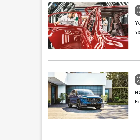
O
G
Ye
Ye
O
G
Ho
Ho