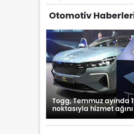
Otomotiv Haberler
me: 4X4 ve
Togg, Temmuz ayında 11 
i de dikkate
noktasıyla hizmet ağını 