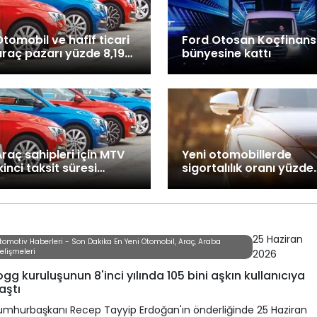
tomobil ve hafif ticari
Ford Otosan Koçfinans'
araç pazarı yüzde 8,19
bünyesine kattı
daraldı
raç sahipleri için MTV
Yeni otomobillerde
kinci taksit süresi
sigortalılık oranı yüzde
başladı
80'e yükseldi!
25 Haziran
tomotiv Haberleri - Son Dakika En Yeni Otomobil, Araç, Araba
elişmeleri
2026
gg kuruluşunun 8'inci yılında 105 bini aşkın kullanıcıya
aştı
mhurbaşkanı Recep Tayyip Erdoğan'ın önderliğinde 25 Haziran