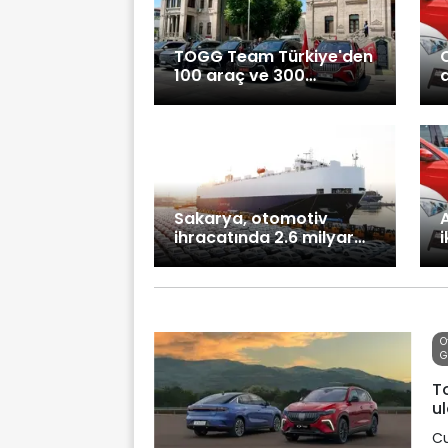
TOGG Team Türkiye'den
O
100 araç ve 300
katılımcıyla Aksaray'da
gezi turu başladı!
Sakarya, otomotiv
A
ihracatında 2.6 milyar
i
dolarlık rekor kırdı!
O
G
To
ul
Cu