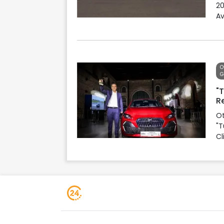
20
Av
bi
O
G
"T
Re
Ot
"T
Cl