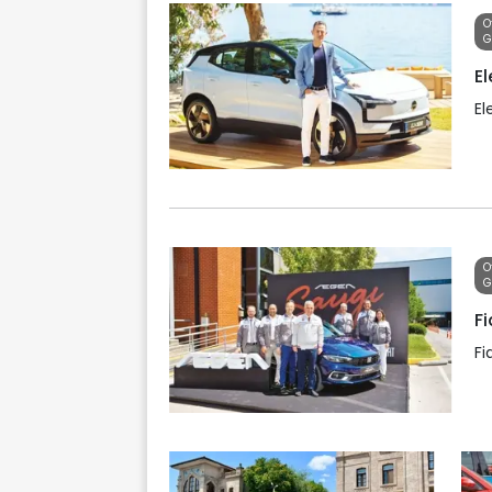
O
G
El
El
O
G
Fi
Fi