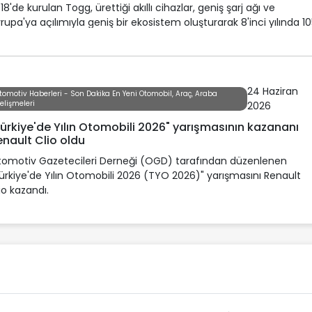
18'de kurulan Togg, ürettiği akıllı cihazlar, geniş şarj ağı ve
rupa'ya açılımıyla geniş bir ekosistem oluşturarak 8'inci yılında 1
ni aşkın kullanıcıya ulaştı.
24 Haziran
tomotiv Haberleri - Son Dakika En Yeni Otomobil, Araç, Araba
elişmeleri
2026
ürkiye'de Yılın Otomobili 2026" yarışmasının kazananı
nault Clio oldu
omotiv Gazetecileri Derneği (OGD) tarafından düzenlenen
ürkiye'de Yılın Otomobili 2026 (TYO 2026)" yarışmasını Renault
io kazandı.