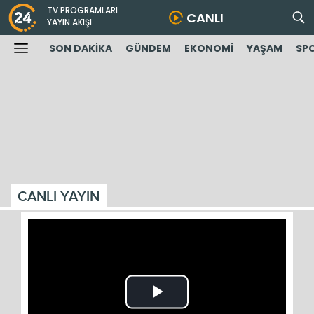
TV PROGRAMLARI
CANLI
YAYIN AKIŞI
SON DAKİKA
GÜNDEM
EKONOMİ
YAŞAM
SP
CANLI YAYIN
Play