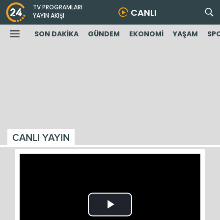
TV PROGRAMLARI
CANLI
YAYIN AKIŞI
SON DAKİKA
GÜNDEM
EKONOMİ
YAŞAM
SP
CANLI YAYIN
Play