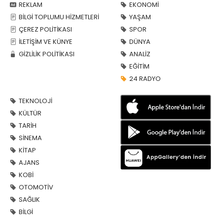
REKLAM
EKONOMİ
BİLGİ TOPLUMU HİZMETLERİ
YAŞAM
ÇEREZ POLİTİKASI
SPOR
İLETİŞİM VE KÜNYE
DÜNYA
GİZLİLİK POLİTİKASI
ANALİZ
EĞİTİM
24 RADYO
TEKNOLOJİ
KÜLTÜR
TARİH
SİNEMA
KİTAP
AJANS
KOBİ
OTOMOTİV
SAĞLIK
BİLGİ