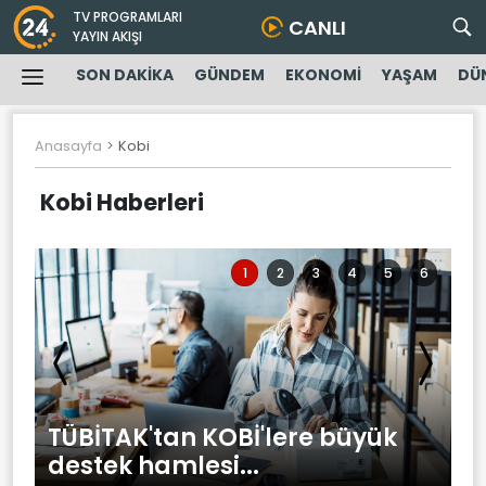
TV PROGRAMLARI
CANLI
YAYIN AKIŞI
SON DAKİKA
GÜNDEM
EKONOMİ
YAŞAM
DÜ
Anasayfa
Kobi
Kobi Haberleri
1
2
3
4
5
6
TÜBİTAK'tan KOBİ'lere büyük
U
destek hamlesi...
o