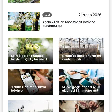
21 Nisan 2026
Kobi
Açan kirazlar Amasya'yı beyaza
büründürdü
Silifke'de erik hasadı
Şırnak'ta seralar üretimi
başladı: Çiftçiler yüzde
canlandırdı
40'ını ihracata ayırdı
‘Tarım Cebimde' hızla
5G'ye geçiş öncesi 4,5G
büyüyor
abonesi 91 milyonu aştı