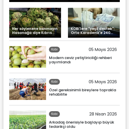
Her söylenene kanmayın
KOBİ'lere ''yeşil destek'':
Hasanağa diye Kıbrıs
Orta Karadeniz'e 240
enginarı almayın
milyon liralık finansman
05 Mayıs 2026
Kobi
Modern ceviz yetiştiriciliği rehberi
yayımlandı
05 Mayıs 2026
Kobi
Özel gereksinimli bireylere toprakla
rehabilite
28 Nisan 2026
Kobi
Arkadaş önerisiyle başlayıp büyük
tedarikçi oldu