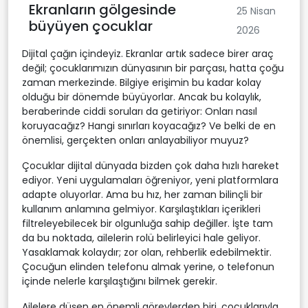
Ekranların gölgesinde
25 Nisan
büyüyen çocuklar
2026
Dijital çağın içindeyiz. Ekranlar artık sadece birer araç
değil; çocuklarımızın dünyasının bir parçası, hatta çoğu
zaman merkezinde. Bilgiye erişimin bu kadar kolay
olduğu bir dönemde büyüyorlar. Ancak bu kolaylık,
beraberinde ciddi soruları da getiriyor: Onları nasıl
koruyacağız? Hangi sınırları koyacağız? Ve belki de en
önemlisi, gerçekten onları anlayabiliyor muyuz?
Çocuklar dijital dünyada bizden çok daha hızlı hareket
ediyor. Yeni uygulamaları öğreniyor, yeni platformlara
adapte oluyorlar. Ama bu hız, her zaman bilinçli bir
kullanım anlamına gelmiyor. Karşılaştıkları içerikleri
filtreleyebilecek bir olgunluğa sahip değiller. İşte tam
da bu noktada, ailelerin rolü belirleyici hale geliyor.
Yasaklamak kolaydır; zor olan, rehberlik edebilmektir.
Çocuğun elinden telefonu almak yerine, o telefonun
içinde nelerle karşılaştığını bilmek gerekir.
Ailelere düşen en önemli görevlerden biri, çocuklarıyla