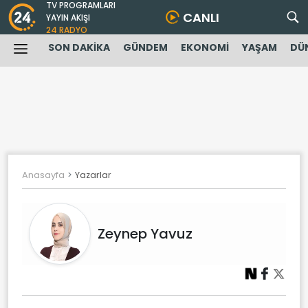
TV PROGRAMLARI
CANLI
YAYIN AKIŞI
24 RADYO
SON DAKİKA
GÜNDEM
EKONOMİ
YAŞAM
DÜ
Anasayfa
Yazarlar
Zeynep Yavuz