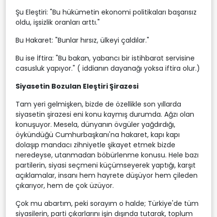
Şu Eleştiri: "Bu hükümetin ekonomi politikaları başarısız
oldu, işsizlik oranları arttı."
Bu Hakaret: "Bunlar hırsız, ülkeyi çaldılar."
Bu ise İftira: "Bu bakan, yabancı bir istihbarat servisine
casusluk yapıyor." ( iddianın dayanağı yoksa iftira olur.)
Siyasetin Bozulan Eleştiri Şirazesi
Tam yeri gelmişken, bizde de özellikle son yıllarda
siyasetin şirazesi eni konu kaymış durumda. Ağzı olan
konuşuyor. Mesela, dünyanın övgüler yağdırdığı,
öykündüğü Cumhurbaşkanı'na hakaret, kapı kapı
dolaşıp mandacı zihniyetle şikayet etmek bizde
neredeyse, utanmadan böbürlenme konusu. Hele bazı
partilerin, siyasi seçmeni küçümseyerek yaptığı, karşıt
açıklamalar, insanı hem hayrete düşüyor hem çileden
çıkarıyor, hem de çok üzüyor.
Çok mu abartım, peki sorayım o halde; Türkiye'de tüm
siyasilerin, parti çıkarlarını işin dışında tutarak, toplum