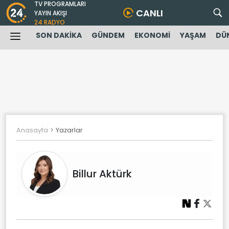
TV PROGRAMLARI
CANLI
YAYIN AKIŞI
24 RADYO
SON DAKİKA
GÜNDEM
EKONOMİ
YAŞAM
DÜ
Anasayfa
Yazarlar
Billur Aktürk