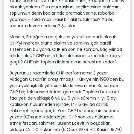
kadar cüretkar ve kirli ? En basitinden, Erdoğan'ın %51 oy
alarak yeniden Cumhurbaşkanı seçilmesinin anlamını,
toplumun derin kodlarında aramak yerine, rabarba
yapmak - saldırmak ,nasıl bir akıl tutulması? Ya bu
rabarba devam ederse? Şu olur:
Mesela, Erdoğan'a en çok ses yükselten parti olarak
CHP'yi mercek altına alalım ve soralım, çok partili
sistemden bu yana, CHP en son ne zaman, kaç yılında
iktidar oldu? CHP'nin iktidar olmasının üzerinden kaç yıl
geçti? CHP'nin toplam iktidar olma süresi ne kadar?
Buyurunuz rakamlarla CHP performansı: ( yazar
Akdoğan Özkan'ın araştırması) : Türkiye'nin 1950'den bu
yana yaklaşık 65 yıllık sandık deneyimi var. Bu sürede
CHP hiç tek başına iktidar görmedi. Toplam hükümet
faaliyeti de yaklaşık 6 yıl. Bu 6 yıllık sürenin 4 yıl 9 ayı
koalisyon hükümetleri içinde, 14-15 ayı da azınlık
hükümeti içinde geçti. Yani CHP bu dönemin sadece
yüzde 9.2'sinde iktidardaydı. CHP son kez hükümet
etme fırsatını rahmetli Bülent Ecevit'in başbakan
olduğu 42. TC hükümeti (5 Ocak 1978 –12 Kasım 1979)