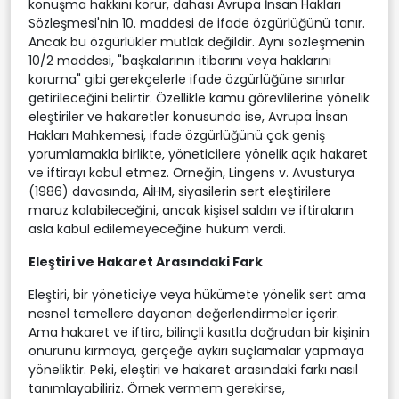
konuşma hakkını korur, dahası Avrupa İnsan Hakları
Sözleşmesi'nin 10. maddesi de ifade özgürlüğünü tanır.
Ancak bu özgürlükler mutlak değildir. Aynı sözleşmenin
10/2 maddesi, "başkalarının itibarını veya haklarını
koruma" gibi gerekçelerle ifade özgürlüğüne sınırlar
getirileceğini belirtir. Özellikle kamu görevlilerine yönelik
eleştiriler ve hakaretler konusunda ise, Avrupa İnsan
Hakları Mahkemesi, ifade özgürlüğünü çok geniş
yorumlamakla birlikte, yöneticilere yönelik açık hakaret
ve iftirayı kabul etmez. Örneğin, Lingens v. Avusturya
(1986) davasında, AİHM, siyasilerin sert eleştirilere
maruz kalabileceğini, ancak kişisel saldırı ve iftiraların
asla kabul edilemeyeceğine hüküm verdi.
Eleştiri ve Hakaret Arasındaki Fark
Eleştiri, bir yöneticiye veya hükümete yönelik sert ama
nesnel temellere dayanan değerlendirmeler içerir.
Ama hakaret ve iftira, bilinçli kasıtla doğrudan bir kişinin
onurunu kırmaya, gerçeğe aykırı suçlamalar yapmaya
yöneliktir. Peki, eleştiri ve hakaret arasındaki farkı nasıl
tanımlayabiliriz. Örnek vermem gerekirse,