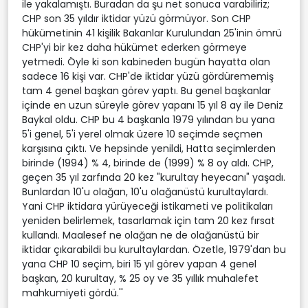
ile yakalamıştı. Buradan da şu net sonuca varabiliriz;
CHP son 35 yıldır iktidar yüzü görmüyor. Son CHP
hükümetinin 41 kişilik Bakanlar Kurulundan 25'inin ömrü
CHP'yi bir kez daha hükümet ederken görmeye
yetmedi. Öyle ki son kabineden bugün hayatta olan
sadece 16 kişi var. CHP'de iktidar yüzü gördürememiş
tam 4 genel başkan görev yaptı. Bu genel başkanlar
içinde en uzun süreyle görev yapanı 15 yıl 8 ay ile Deniz
Baykal oldu. CHP bu 4 başkanla 1979 yılından bu yana
5'i genel, 5'i yerel olmak üzere 10 seçimde seçmen
karşısına çıktı. Ve hepsinde yenildi, Hatta seçimlerden
birinde (1994) % 4, birinde de (1999) % 8 oy aldı. CHP,
geçen 35 yıl zarfında 20 kez "kurultay heyecanı" yaşadı.
Bunlardan 10'u olağan, 10'u olağanüstü kurultaylardı.
Yani CHP iktidara yürüyeceği istikameti ve politikaları
yeniden belirlemek, tasarlamak için tam 20 kez fırsat
kullandı. Maalesef ne olağan ne de olağanüstü bir
iktidar çıkarabildi bu kurultaylardan. Özetle, 1979'dan bu
yana CHP 10 seçim, biri 15 yıl görev yapan 4 genel
başkan, 20 kurultay, % 25 oy ve 35 yıllık muhalefet
mahkumiyeti gördü.''