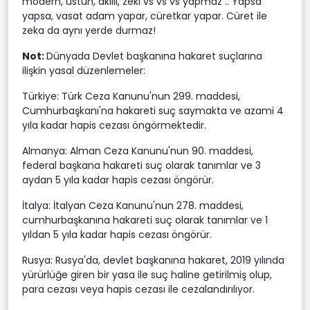
modern, üstün, akıllı, zeki vs vs vs yapmaz .. Yapsa
yapsa, vasat adam yapar, cüretkar yapar. Cüret ile
zeka da aynı yerde durmaz!
Not:
Dünyada Devlet başkanına hakaret suçlarına
ilişkin yasal düzenlemeler:
Türkiye: Türk Ceza Kanunu'nun 299. maddesi,
Cumhurbaşkanı'na hakareti suç saymakta ve azami 4
yıla kadar hapis cezası öngörmektedir.
Almanya: Alman Ceza Kanunu'nun 90. maddesi,
federal başkana hakareti suç olarak tanımlar ve 3
aydan 5 yıla kadar hapis cezası öngörür.
İtalya: İtalyan Ceza Kanunu'nun 278. maddesi,
cumhurbaşkanına hakareti suç olarak tanımlar ve 1
yıldan 5 yıla kadar hapis cezası öngörür.
Rusya: Rusya'da, devlet başkanına hakaret, 2019 yılında
yürürlüğe giren bir yasa ile suç haline getirilmiş olup,
para cezası veya hapis cezası ile cezalandırılıyor.