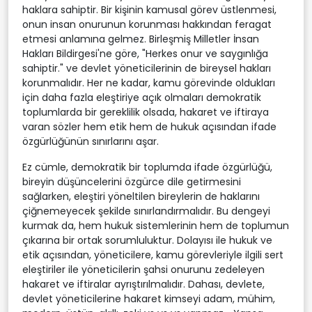
haklara sahiptir. Bir kişinin kamusal görev üstlenmesi,
onun insan onurunun korunması hakkından feragat
etmesi anlamına gelmez. Birleşmiş Milletler İnsan
Hakları Bildirgesi'ne göre, "Herkes onur ve saygınlığa
sahiptir." ve devlet yöneticilerinin de bireysel hakları
korunmalıdır. Her ne kadar, kamu görevinde oldukları
için daha fazla eleştiriye açık olmaları demokratik
toplumlarda bir gereklilik olsada, hakaret ve iftiraya
varan sözler hem etik hem de hukuk açısından ifade
özgürlüğünün sınırlarını aşar.
Ez cümle, demokratik bir toplumda ifade özgürlüğü,
bireyin düşüncelerini özgürce dile getirmesini
sağlarken, eleştiri yöneltilen bireylerin de haklarını
çiğnemeyecek şekilde sınırlandırmalıdır. Bu dengeyi
kurmak da, hem hukuk sistemlerinin hem de toplumun
çıkarına bir ortak sorumluluktur. Dolayısı ile hukuk ve
etik açısından, yöneticilere, kamu görevleriyle ilgili sert
eleştiriler ile yöneticilerin şahsi onurunu zedeleyen
hakaret ve iftiralar ayrıştırılmalıdır. Dahası, devlete,
devlet yöneticilerine hakaret kimseyi adam, mühim,