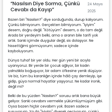
“Nasılsın Diye Sorma, Çünkü
24 Mayıs
Cevabı da Kayıp”
2025
Bazen biri "Nasılsın?" diye sorduğunda, durup kalıyorum.
Çünkü bilmiyorum. Gerçekten bilmiyorum. "İyiyim"
desem, doğru değil. "Kötüyüm" desem, o da tam değil.
Arada bir yerdeyim belki, ama o aranın bile tarifi yok
artık. Sanki içimde duygular değil, sis dolaşıyor. Ne
hissettiğimi görmüyorum; sadece içinde
kayboluyorum.
Dünya tuhaf bir yer oldu. Her gün yeni bir acıyla
uyanıyoruz. Bir yerde bir çocuk ağlıyor, bir kadın
yalnızlıkla boğuşuyor, bir adam öfkesine yenik düşüyor.
Ve biz, tüm bu karanlığın içinde hâlâ çay demleyip, işe
gidip, güya normal hayatlar yaşıyoruz. Ne kadar ironik,
değil mi?
Belki de bu yüzden "Nasılsın?" sorusu artık bana büyük
geliyor. Sanki cevabını vermekle yükümlüymüşüm gibi.
Oysa bazen hiçbir cevabım yok. Bazen sadece
susuyorum. Ya da "İyiyim" diyerek geçiyorum, çünkü