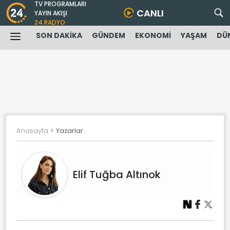
TV PROGRAMLARI
CANLI
YAYIN AKIŞI
24 RADYO
SON DAKİKA
GÜNDEM
EKONOMİ
YAŞAM
DÜ
Anasayfa
Yazarlar
Elif Tuğba Altınok