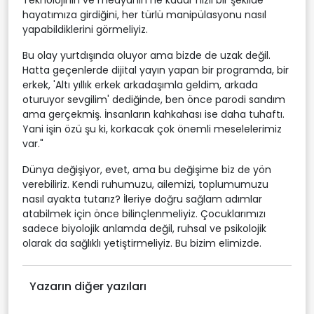
Teknolojinin ve medyanın ne kadar hızlı bir şekilde
hayatımıza girdiğini, her türlü manipülasyonu nasıl
yapabildiklerini görmeliyiz.
Bu olay yurtdışında oluyor ama bizde de uzak değil.
Hatta geçenlerde dijital yayın yapan bir programda, bir
erkek, 'Altı yıllık erkek arkadaşımla geldim, arkada
oturuyor sevgilim' dediğinde, ben önce parodi sandım
ama gerçekmiş. İnsanların kahkahası ise daha tuhaftı.
Yani işin özü şu ki, korkacak çok önemli meselelerimiz
var."
Dünya değişiyor, evet, ama bu değişime biz de yön
verebiliriz. Kendi ruhumuzu, ailemizi, toplumumuzu
nasıl ayakta tutarız? İleriye doğru sağlam adımlar
atabilmek için önce bilinçlenmeliyiz. Çocuklarımızı
sadece biyolojik anlamda değil, ruhsal ve psikolojik
olarak da sağlıklı yetiştirmeliyiz. Bu bizim elimizde.
Yazarın diğer yazıları