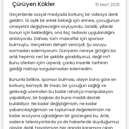
Çürüyen Kökler
15 Mart 2025
Geçenlerde sosyal medyada korkunç bir videoya denk
geldim. 14 aylık bir erkek bebeği için annesi, çocuğunun
cinsiyetini değiştireceğini söylüyordu. Üstelik, yıllardır
bunun için beklediğini, ona ilaç tedavisi uygulandığını
anlatıyordu. Dahası, tüm masraflar için sponsor
bulmuştu. Gerçekten dehşet vericiydi. Şu soruyu
sormadan edemiyorum: Dünyanın nereye gittiğini biz
artık hepimiz net bir şekilde görebiliyoruz, değil mi?
Bunu izlerken içim ürperdi, çünkü insanlık tarihinin
geldiği noktayı sorgulamadan edemedim.
Bununla birlikte, sponsor bulması, olayın bana göre en
korkunç kısmıydı. Bir insan, bir çocuğun sağlığı ve
geleceği üzerinden bu kadar rahatça manipülasyon
yapabiliyor, bir başkası da buna maddi destek
bulabiliyor. Ne kadar değiştiğimizin, ne kadar
yabancılaştığımızın ve toplumsal değerlerimizin ne
kadar erozyona uğradığının bir göstergesi bu. Artık,
sadece televizyonlarda ya da haberlerde duyduğumuz
olaylar değil, hayatımızın her anında karşımıza çıkan