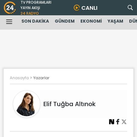
TV PROGRAMLARI
CANLI
YAYIN AKIŞI
24 RADYO
SON DAKİKA
GÜNDEM
EKONOMİ
YAŞAM
DÜ
Anasayfa
Yazarlar
Elif Tuğba Altınok