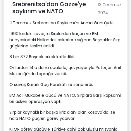
Srebrenitsa'dan Gazze'ye
13 Temmuz
soykırım ve NATO
2024
11 Temmuz Srebrenitsa Soykırımı'nı Anma Günü'ydü.
1990'lardaki savaşta Sırplardan kaçan ve BM
bünyesindeki Hollandalı askerlere sığınan Boşnaklar Sırp
güçlerine teslim edildi.
8 bin 372 Boşnak erkek katledildi.
Onlardan 14'ü daha dualarla, gözyaşlarıyla Potoçari Anıt
Mezarlığı'nda toprağa verildi.
O savaş Kararlı Güç Harekâtı ile sona erdi.
BM Acil Mukabele Gücü ve NATO, Sırplara karşı kapsamlı
bir askeri operasyon yaptı.
Sırplar kaynaklı bir başka kriz alanı olan Kosova'da ise
hala NATO güçleri görev yapıyor.
KFOR görev gücüyle Türkiye dahil çok uluslu misyonla