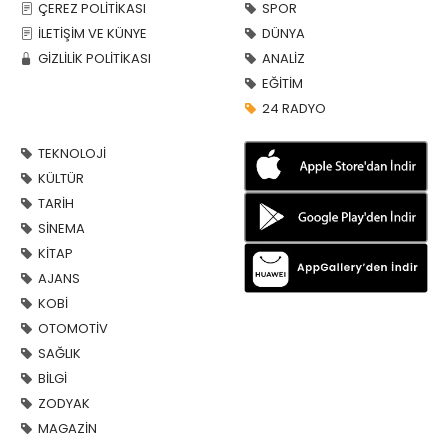
ÇEREZ POLİTİKASI
SPOR
İLETİŞİM VE KÜNYE
DÜNYA
GİZLİLİK POLİTİKASI
ANALİZ
EĞİTİM
24 RADYO
TEKNOLOJİ
KÜLTÜR
TARİH
SİNEMA
KİTAP
AJANS
KOBİ
OTOMOTİV
SAĞLIK
BİLGİ
ZODYAK
MAGAZİN