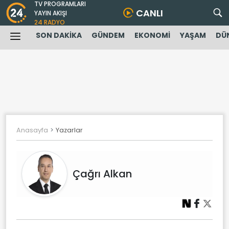
TV PROGRAMLARI
CANLI
YAYIN AKIŞI
24 RADYO
SON DAKİKA
GÜNDEM
EKONOMİ
YAŞAM
DÜ
Anasayfa
Yazarlar
Çağrı Alkan