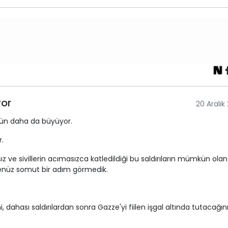
yor
20 Aralık
gün daha da büyüyor.
r.
ız ve sivillerin acımasızca katledildiği bu saldırıların mümkün ola
enüz somut bir adım görmedik.
, dahası saldırılardan sonra Gazze'yi fiilen işgal altında tutacağın