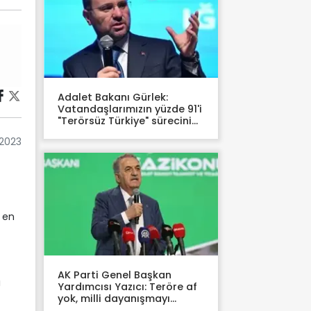
Adalet Bakanı Gürlek:
Vatandaşlarımızın yüzde 91'i
"Terörsüz Türkiye" sürecini
destekliyor
 2023
n en
AK Parti Genel Başkan
ı
Yardımcısı Yazıcı: Teröre af
yok, milli dayanışmayı
güçlendireceğiz