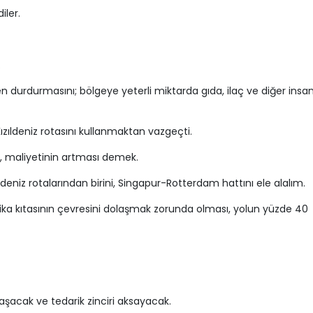
iler.
.
men durdurmasını; bölgeye yeterli miktarda gıda, ilaç ve diğer insan
 Kızıldeniz rotasını kullanmaktan vazgeçti.
sı, maliyetinin artması demek.
niz rotalarından birini, Singapur-Rotterdam hattını ele alalım.
rika kıtasının çevresini dolaşmak zorunda olması, yolun yüzde 40
aşacak ve tedarik zinciri aksayacak.