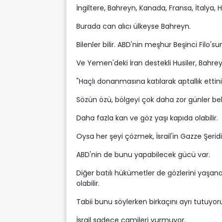
İngiltere, Bahreyn, Kanada, Fransa, İtalya, 
Burada can alıcı ülkeyse Bahreyn.
Bilenler bilir. ABD'nin meşhur Beşinci Filo's
Ve Yemen'deki İran destekli Husiler, Bahreyn
"Haçlı donanmasına katılarak aptallık ettin
Sözün özü, bölgeyi çok daha zor günler bek
Daha fazla kan ve göz yaşı kapıda olabilir.
Oysa her şeyi çözmek, İsrail'in Gazze Şerid
ABD'nin de bunu yapabilecek gücü var.
Diğer batılı hükümetler de gözlerini yaş
olabilir.
Tabii bunu söylerken birkaçını ayrı tutuyo
İsrail sadece camileri vurmuyor.