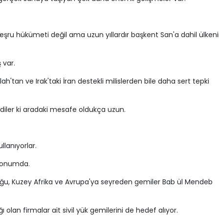
meşru hükümeti değil ama uzun yıllardır başkent San'a dahil ülken
 var.
ullah'tan ve Irak'taki İran destekli milislerden bile daha sert tepki
diler ki aradaki mesafe oldukça uzun.
llanıyorlar.
 konumda.
oğu, Kuzey Afrika ve Avrupa'ya seyreden gemiler Bab ül Mendeb
tağı olan firmalar ait sivil yük gemilerini de hedef alıyor.