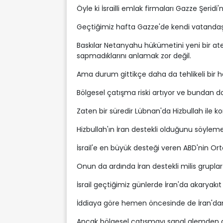
Öyle ki İsrailli emlak firmaları Gazze Şeridi
Geçtiğimiz hafta Gazze'de kendi vatandaşı 
Baskılar Netanyahu hükümetini yeni bir at
sapmadıklarını anlamak zor değil.
Ama durum gittikçe daha da tehlikeli bir ha
Bölgesel çatışma riski artıyor ve bundan d
Zaten bir süredir Lübnan'da Hizbullah ile ko
Hizbullah'ın İran destekli olduğunu söyleme
İsrail'e en büyük desteği veren ABD'nin Ort
Onun da ardında İran destekli milis gruplar
İsrail geçtiğimiz günlerde İran'da akaryakıt
İddiaya göre hemen öncesinde de İran'dan İsr
Ancak bölgesel çatışmayı sanal alemden g