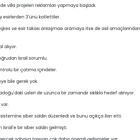
'nde villa projeleri reklamları yapmaya başladı.
esirlerden 3'ünü katlettiler.
eşkes ve esir takası anlaşması aramaya itse de asıl amaçlarında
l alıyor.
oğrudan İsrail sorumlu.
ntrolü bir çatıma içindeler.
ye bile gerek yok.
adoğu'daki üsleri de uzunca bir zamandır sıklıkla hedef alınıyor.
 var.
 sistemine siber saldırı düzenledi ve bunu açıkça ilan etti.
ail'e bir siber saldırı gelmişti.
erçek sahaya taşıyan çok daha önemli gelişmeler var.