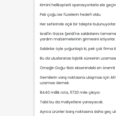
Kimini helikopterli operasyonlarla ele geçird
Pek çoğu ise füzelerin hedefi oldu.
Her seferinde açık bir talepte bulunuyorlar
İsrail'in Gazze Şeridi'ne saldırılarını tama
yardım malzemelerinin girmesini istiyorlar.
Saldırılar öyle yoğunlaştı ki, pek çok firma
Bu da uluslararası lojistik süresinin uzama
Örneğin Doğu-Batı eksenindeki en önemli de
Gemilerin varış noktasına ulaşması için Af
uzaması demek.
8440 millik rota, 11720 mile çıkıyor.
Tabii bu da maliyetlere yansıyacak.
Ayrıca ürünler barış noktasına daha geç ul