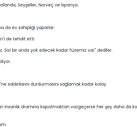
Hollanda, Seyşeller, Norveç ve İspanya.
una da ev sahipliği yaparlar.
'i de tehdit etti.
iz. Sizi bir anda yok edecek kadar füzemiz var" dediler.
liyor.
i'ne saldırılarını durdurmasını sağlamak kadar kolay.
anan insanlık dramına kapatmaktan vazgeçerse her şey daha da ko
rum.