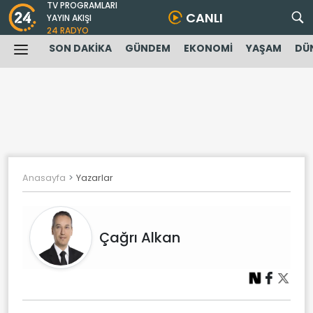
TV PROGRAMLARI
CANLI
YAYIN AKIŞI
24 RADYO
SON DAKİKA
GÜNDEM
EKONOMİ
YAŞAM
DÜ
Anasayfa
Yazarlar
Çağrı Alkan