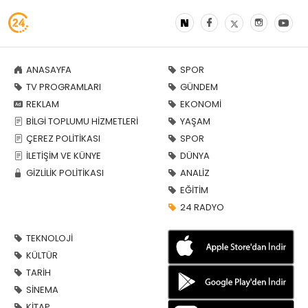
ANASAYFA
SPOR
TV PROGRAMLARI
GÜNDEM
REKLAM
EKONOMİ
BİLGİ TOPLUMU HİZMETLERİ
YAŞAM
ÇEREZ POLİTİKASI
SPOR
İLETİŞİM VE KÜNYE
DÜNYA
GİZLİLİK POLİTİKASI
ANALİZ
EĞİTİM
24 RADYO
TEKNOLOJİ
KÜLTÜR
TARİH
SİNEMA
KİTAP