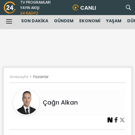
TV PROGRAMLARI
CANLI
YAYIN AKIŞI
24 RADYO
SON DAKİKA
GÜNDEM
EKONOMİ
YAŞAM
DÜ
Anasayfa
Yazarlar
Çağrı Alkan