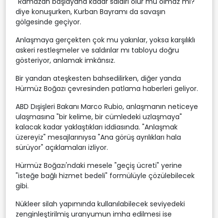
"Ramazan başlayana kadar saldırı olur mu olmaz mı?"
diye konuşurken, Kurban Bayramı da savaşın
gölgesinde geçiyor.
Anlaşmaya gerçekten çok mu yakınlar, yoksa karşılıklı
askeri restleşmeler ve saldırılar mı tabloyu doğru
gösteriyor, anlamak imkânsız.
Bir yandan ateşkesten bahsedilirken, diğer yanda
Hürmüz Boğazı çevresinden patlama haberleri geliyor.
ABD Dışişleri Bakanı Marco Rubio, anlaşmanın neticeye
ulaşmasına "bir kelime, bir cümledeki uzlaşmaya"
kalacak kadar yaklaştıkları iddiasında. "Anlaşmak
üzereyiz" mesajlarınıysa "Ana görüş ayrılıkları hala
sürüyor" açıklamaları izliyor.
Hürmüz Boğazı'ndaki mesele "geçiş ücreti" yerine
"isteğe bağlı hizmet bedeli" formülüyle çözülebilecek
gibi.
Nükleer silah yapımında kullanılabilecek seviyedeki
zenginleştirilmiş uranyumun imha edilmesi ise