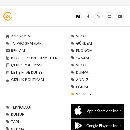
ANASAYFA
SPOR
TV PROGRAMLARI
GÜNDEM
REKLAM
EKONOMİ
BİLGİ TOPLUMU HİZMETLERİ
YAŞAM
ÇEREZ POLİTİKASI
SPOR
İLETİŞİM VE KÜNYE
DÜNYA
GİZLİLİK POLİTİKASI
ANALİZ
EĞİTİM
24 RADYO
TEKNOLOJİ
KÜLTÜR
TARİH
SİNEMA