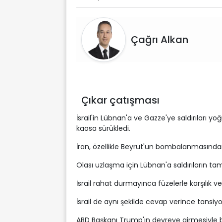
Çağrı Alkan
Çıkar çatışması
İsrail'in Lübnan'a ve Gazze'ye saldırıları 
kaosa sürükledi.
İran, özellikle Beyrut'un bombalanmasında
Olası uzlaşma için Lübnan'a saldırıların 
İsrail rahat durmayınca füzelerle karşılık ve
İsrail de aynı şekilde cevap verince tansiyo
ABD Başkanı Trump'ın devreye girmesiyle b