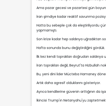
Ama pazar gecesi ve pazartesi gün boyunc
İran şimdiye kadar reaktif savunma pozisyo
Hatta bu sebeple çok da eleştiriliyordu çün
yapmamıştı.
Son krize kadar hep saldırıya uğradıktan so
Hafta sonunda bunu değiştirdiğini gördük.
İlk kez kendi toprakları doğrudan saldırıy
İran toprakları değil, Beyrut'ta Hizbullah nokt
Bu, yeni dini lider Mücteba Hamaney dönemi
Artık daha agresif olduklarını gösteriyor.
Ayrıca kendilerine güvenin arttığının da işar
İkincisi Trump'ın Netanyahu'yu zaptetmekte