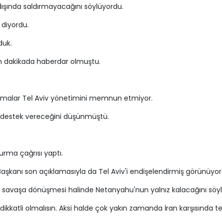
 dışında saldırmayacağını söylüyordu.
diyordu.
duk.
 son dakikada haberdar olmuştu.
lamalar Tel Aviv yönetimini memnun etmiyor.
nin destek vereceğini düşünmüştü.
urma çağrısı yaptı.
Başkanı son açıklamasıyla da Tel Aviv'i endişelendirmiş görünüyor
ir savaşa dönüşmesi halinde Netanyahu'nun yalnız kalacağını söyl
ikkatli olmalısın. Aksi halde çok yakın zamanda İran karşısında t