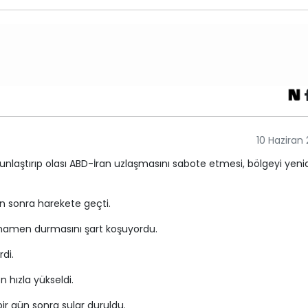
10 Haziran
yoğunlaştırıp olası ABD-İran uzlaşmasını sabote etmesi, bölgeyi yen
n sonra harekete geçti.
tamamen durmasını şart koşuyordu.
rdi.
n hızla yükseldi.
ir gün sonra sular duruldu.