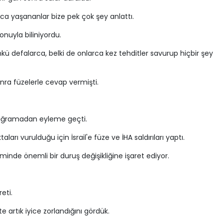
a yaşananlar bize pek çok şey anlattı.
nuyla biliniyordu.
kü defalarca, belki de onlarca kez tehditler savurup hiçbir şey
nra füzelerle cevap vermişti.
a uğramadan eyleme geçti.
aları vurulduğu için İsrail'e füze ve İHA saldırıları yaptı.
nde önemli bir duruş değişikliğine işaret ediyor.
eti.
 artık iyice zorlandığını gördük.