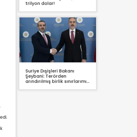
trilyon dolar!
Suriye Dışişleri Bakanı
Şeybani: Terörden
arındırılmış birlik sınırlarımızı
koruyacak
.
edi.
ek