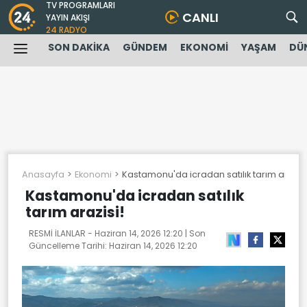
TV PROGRAMLARI
CANLI
YAYIN AKIŞI
24 RADYO
SON DAKİKA
GÜNDEM
EKONOMİ
YAŞAM
DÜ
Anasayfa
Ekonomi
Kastamonu'da icradan satılık tarım arazisi
Kastamonu'da icradan satılık
tarım arazisi!
RESMİ İLANLAR -
Haziran 14, 2026 12:20
| Son
Güncelleme Tarihi:
Haziran 14, 2026 12:20