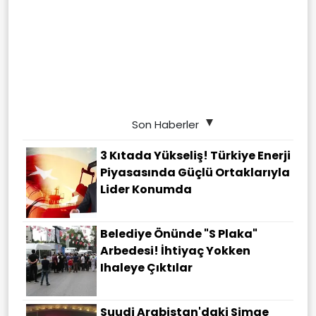
Son Haberler
3 Kıtada Yükseliş! Türkiye Enerji
Piyasasında Güçlü Ortaklarıyla
Lider Konumda
Belediye Önünde "S Plaka"
Arbedesi! İhtiyaç Yokken
Ihaleye Çıktılar
Suudi Arabistan'daki Simge