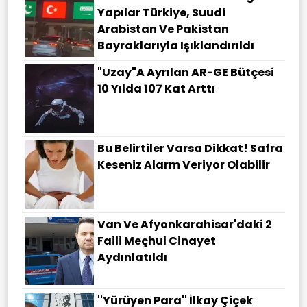
Yapılar Türkiye, Suudi
Arabistan Ve Pakistan
Bayraklarıyla Işıklandırıldı
"Uzay"a Ayrılan AR-GE Bütçesi
10 Yılda 107 Kat Arttı
Bu Belirtiler Varsa Dikkat! Safra
Keseniz Alarm Veriyor Olabilir
Van Ve Afyonkarahisar'daki 2
Faili Meçhul Cinayet
Aydınlatıldı
''Yürüyen Para'' İlkay Çiçek