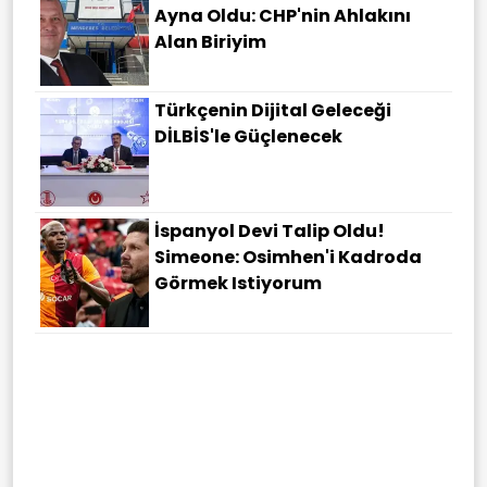
Ayna Oldu: CHP'nin Ahlakını
Alan Biriyim
Türkçenin Dijital Geleceği
DİLBİS'le Güçlenecek
İspanyol Devi Talip Oldu!
Simeone: Osimhen'i Kadroda
Görmek Istiyorum