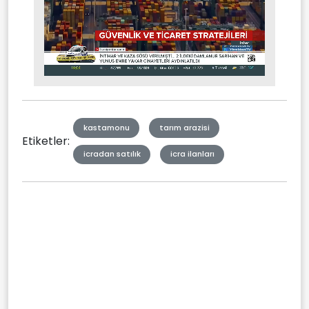
Stream
Mute
Type
kastamonu
tarım arazisi
Etiketler:
icradan satılık
icra ilanları