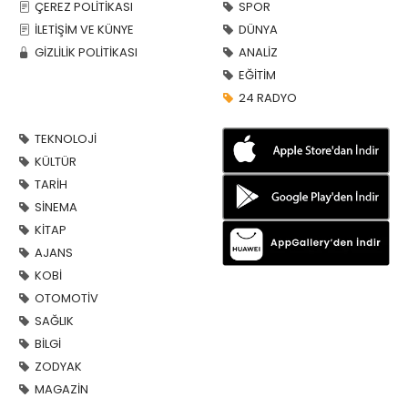
ÇEREZ POLİTİKASI
SPOR
İLETİŞİM VE KÜNYE
DÜNYA
GİZLİLİK POLİTİKASI
ANALİZ
EĞİTİM
24 RADYO
TEKNOLOJİ
KÜLTÜR
TARİH
SİNEMA
KİTAP
AJANS
KOBİ
OTOMOTİV
SAĞLIK
BİLGİ
ZODYAK
MAGAZİN