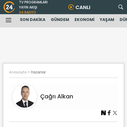
TV PROGRAMLARI
CANLI
YAYIN AKIŞI
24 RADYO
SON DAKİKA
GÜNDEM
EKONOMİ
YAŞAM
DÜ
Anasayfa
Yazarlar
Çağrı Alkan