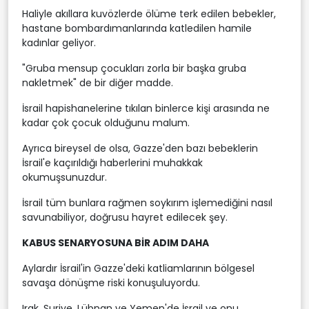
Haliyle akıllara kuvözlerde ölüme terk edilen bebekler,
hastane bombardımanlarında katledilen hamile
kadınlar geliyor.
"Gruba mensup çocukları zorla bir başka gruba
nakletmek" de bir diğer madde.
İsrail hapishanelerine tıkılan binlerce kişi arasında ne
kadar çok çocuk olduğunu malum.
Ayrıca bireysel de olsa, Gazze'den bazı bebeklerin
İsrail'e kaçırıldığı haberlerini muhakkak
okumuşsunuzdur.
İsrail tüm bunlara rağmen soykırım işlemediğini nasıl
savunabiliyor, doğrusu hayret edilecek şey.
KABUS SENARYOSUNA BİR ADIM DAHA
Aylardır İsrail'in Gazze'deki katliamlarının bölgesel
savaşa dönüşme riski konuşuluyordu.
Irak, Suriye, Lübnan ve Yemen'de İsrail ve onu