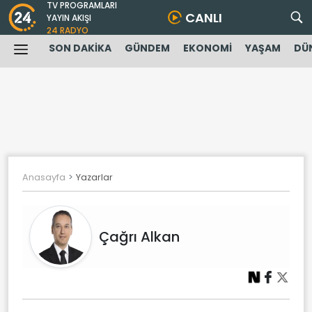
TV PROGRAMLARI
CANLI
YAYIN AKIŞI
24 RADYO
SON DAKİKA
GÜNDEM
EKONOMİ
YAŞAM
DÜ
Anasayfa
Yazarlar
Çağrı Alkan