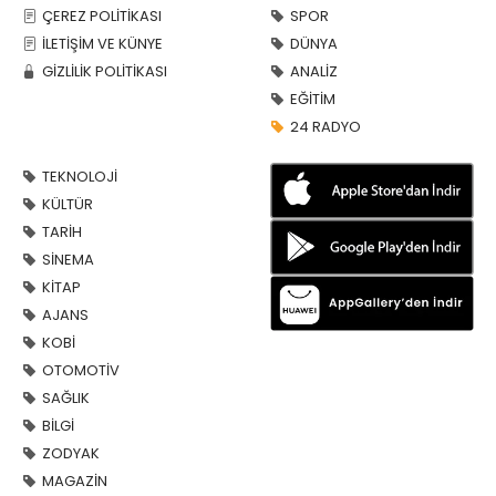
ÇEREZ POLİTİKASI
SPOR
İLETİŞİM VE KÜNYE
DÜNYA
GİZLİLİK POLİTİKASI
ANALİZ
EĞİTİM
24 RADYO
TEKNOLOJİ
KÜLTÜR
TARİH
SİNEMA
KİTAP
AJANS
KOBİ
OTOMOTİV
SAĞLIK
BİLGİ
ZODYAK
MAGAZİN