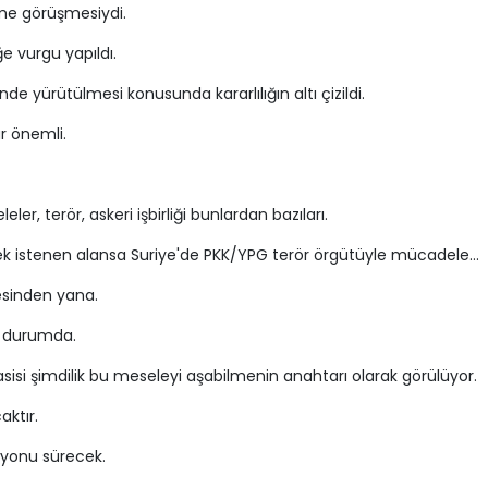
eme görüşmesiydi.
e vurgu yapıldı.
linde yürütülmesi konusunda kararlılığın altı çizildi.
r önemli.
er, terör, askeri işbirliği bunlardan bazıları.
k istenen alansa Suriye'de PKK/YPG terör örgütüyle mücadele...
esinden yana.
 durumda.
isi şimdilik bu meseleyi aşabilmenin anahtarı olarak görülüyor.
aktır.
syonu sürecek.