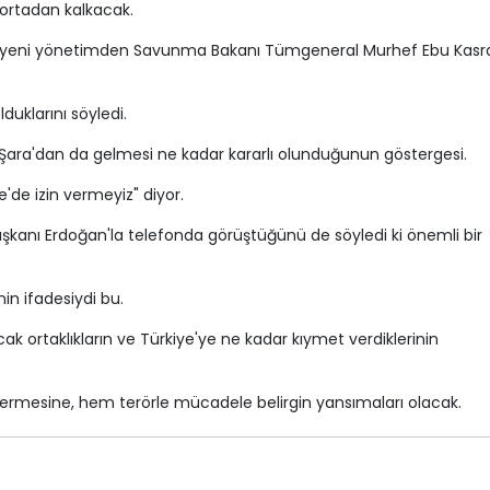
 ortadan kalkacak.
eki yeni yönetimden Savunma Bakanı Tümgeneral Murhef Ebu Kasr
duklarını söyledi.
 Şara'dan da gelmesi ne kadar kararlı olunduğunun göstergesi.
e'de izin vermeyiz" diyor.
kanı Erdoğan'la telefonda görüştüğünü de söyledi ki önemli bir
nin ifadesiydi bu.
ak ortaklıkların ve Türkiye'ye ne kadar kıymet verdiklerinin
rmesine, hem terörle mücadele belirgin yansımaları olacak.