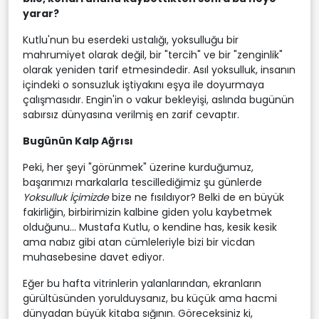
yarar?
Kutlu'nun bu eserdeki ustalığı, yoksulluğu bir
mahrumiyet olarak değil, bir "tercih" ve bir "zenginlik"
olarak yeniden tarif etmesindedir. Asıl yoksulluk, insanın
içindeki o sonsuzluk iştiyakını eşya ile doyurmaya
çalışmasıdır. Engin'in o vakur bekleyişi, aslında bugünün
sabırsız dünyasına verilmiş en zarif cevaptır.
Bugünün Kalp Ağrısı
Peki, her şeyi "görünmek" üzerine kurduğumuz,
başarımızı markalarla tescillediğimiz şu günlerde
Yoksulluk İçimizde
bize ne fısıldıyor? Belki de en büyük
fakirliğin, birbirimizin kalbine giden yolu kaybetmek
olduğunu... Mustafa Kutlu, o kendine has, kesik kesik
ama nabız gibi atan cümleleriyle bizi bir vicdan
muhasebesine davet ediyor.
Eğer bu hafta vitrinlerin yalanlarından, ekranların
gürültüsünden yorulduysanız, bu küçük ama hacmi
dünyadan büyük kitaba sığının. Göreceksiniz ki,