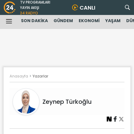
TV PROGRAMLARI
CANLI
YAYIN AKIŞI
24 RADYO
SON DAKİKA
GÜNDEM
EKONOMİ
YAŞAM
DÜ
Anasayfa
Yazarlar
Zeynep Türkoğlu