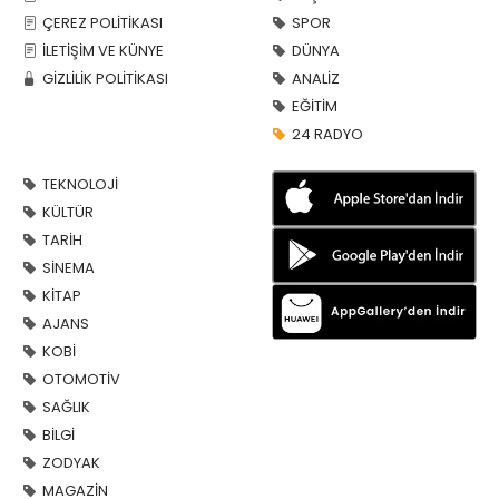
ÇEREZ POLİTİKASI
SPOR
İLETİŞİM VE KÜNYE
DÜNYA
GİZLİLİK POLİTİKASI
ANALİZ
EĞİTİM
24 RADYO
TEKNOLOJİ
KÜLTÜR
TARİH
SİNEMA
KİTAP
AJANS
KOBİ
OTOMOTİV
SAĞLIK
BİLGİ
ZODYAK
MAGAZİN