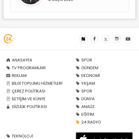
ANASAYFA
SPOR
TV PROGRAMLARI
GÜNDEM
REKLAM
EKONOMİ
BİLGİ TOPLUMU HİZMETLERİ
YAŞAM
ÇEREZ POLİTİKASI
SPOR
İLETİŞİM VE KÜNYE
DÜNYA
GİZLİLİK POLİTİKASI
ANALİZ
EĞİTİM
24 RADYO
TEKNOLOJİ