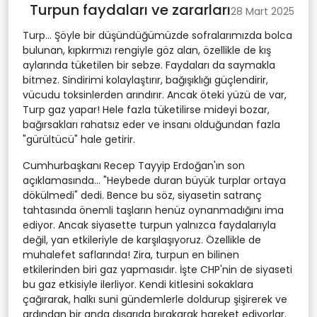
Turpun faydaları ve zararları
28 Mart 2025
Turp... Şöyle bir düşündüğümüzde sofralarımızda bolca
bulunan, kıpkırmızı rengiyle göz alan, özellikle de kış
aylarında tüketilen bir sebze. Faydaları da saymakla
bitmez. Sindirimi kolaylaştırır, bağışıklığı güçlendirir,
vücudu toksinlerden arındırır. Ancak öteki yüzü de var,
Turp gaz yapar! Hele fazla tüketilirse mideyi bozar,
bağırsakları rahatsız eder ve insanı olduğundan fazla
"gürültücü" hale getirir.
Cumhurbaşkanı Recep Tayyip Erdoğan'ın son
açıklamasında... "Heybede duran büyük turplar ortaya
dökülmedi" dedi. Bence bu söz, siyasetin satranç
tahtasında önemli taşların henüz oynanmadığını ima
ediyor. Ancak siyasette turpun yalnızca faydalarıyla
değil, yan etkileriyle de karşılaşıyoruz. Özellikle de
muhalefet saflarında! Zira, turpun en bilinen
etkilerinden biri gaz yapmasıdır. İşte CHP'nin de siyaseti
bu gaz etkisiyle ilerliyor. Kendi kitlesini sokaklara
çağırarak, halkı suni gündemlerle doldurup şişirerek ve
ardından bir anda dışarıda bırakarak hareket ediyorlar.