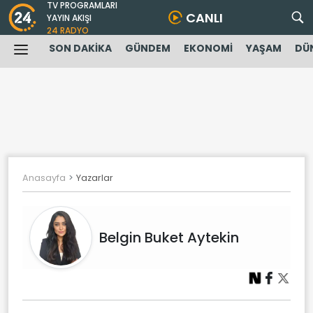
TV PROGRAMLARI
CANLI
YAYIN AKIŞI
24 RADYO
SON DAKİKA
GÜNDEM
EKONOMİ
YAŞAM
DÜ
Anasayfa
Yazarlar
Belgin Buket Aytekin