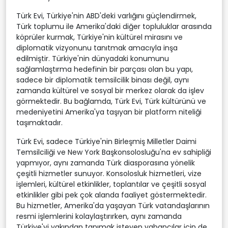
Türk Evi, Türkiye'nin ABD'deki varlığını güçlendirmek,
Türk toplumu ile Amerika'daki diğer topluluklar arasında
köprüler kurmak, Türkiye'nin kültürel mirasını ve
diplomatik vizyonunu tanıtmak amacıyla inşa
edilmiştir. Türkiye'nin dünyadaki konumunu
sağlamlaştırma hedefinin bir parçası olan bu yapı,
sadece bir diplomatik temsilcilik binası değil, aynı
zamanda kültürel ve sosyal bir merkez olarak da işlev
görmektedir. Bu bağlamda, Türk Evi, Türk kültürünü ve
medeniyetini Amerika'ya taşıyan bir platform niteliği
taşımaktadır.
Türk Evi, sadece Türkiye'nin Birleşmiş Milletler Daimi
Temsilciliği ve New York Başkonsolosluğu'na ev sahipliği
yapmıyor, aynı zamanda Türk diasporasına yönelik
çeşitli hizmetler sunuyor. Konsolosluk hizmetleri, vize
işlemleri, kültürel etkinlikler, toplantılar ve çeşitli sosyal
etkinlikler gibi pek çok alanda faaliyet göstermektedir.
Bu hizmetler, Amerika'da yaşayan Türk vatandaşlarının
resmi işlemlerini kolaylaştırırken, aynı zamanda
Türkiye'yi yakından tanımak isteyen yabancılar için de