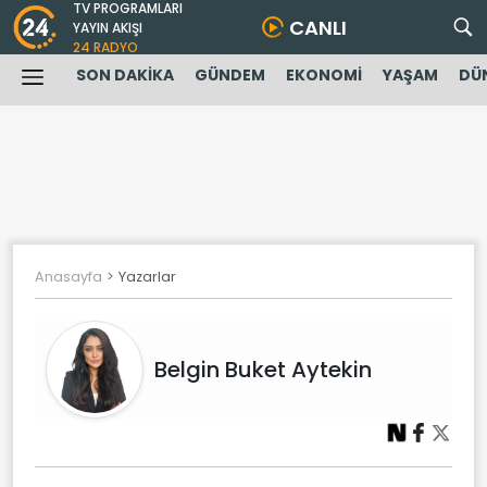
TV PROGRAMLARI
CANLI
YAYIN AKIŞI
24 RADYO
SON DAKİKA
GÜNDEM
EKONOMİ
YAŞAM
DÜ
Anasayfa
Yazarlar
Belgin Buket Aytekin