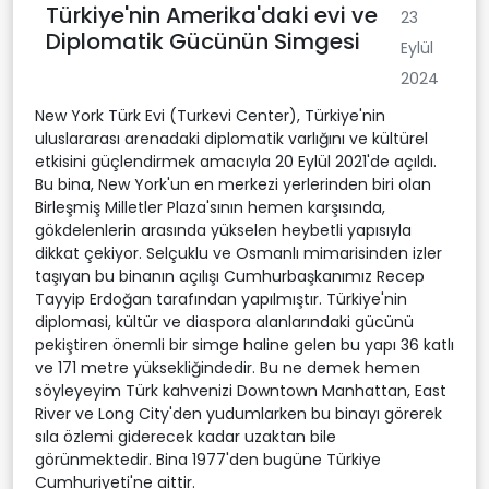
Türkiye'nin Amerika'daki evi ve
23
Diplomatik Gücünün Simgesi
Eylül
2024
New York Türk Evi (Turkevi Center), Türkiye'nin
uluslararası arenadaki diplomatik varlığını ve kültürel
etkisini güçlendirmek amacıyla 20 Eylül 2021'de açıldı.
Bu bina, New York'un en merkezi yerlerinden biri olan
Birleşmiş Milletler Plaza'sının hemen karşısında,
gökdelenlerin arasında yükselen heybetli yapısıyla
dikkat çekiyor. Selçuklu ve Osmanlı mimarisinden izler
taşıyan bu binanın açılışı Cumhurbaşkanımız Recep
Tayyip Erdoğan tarafından yapılmıştır. Türkiye'nin
diplomasi, kültür ve diaspora alanlarındaki gücünü
pekiştiren önemli bir simge haline gelen bu yapı 36 katlı
ve 171 metre yüksekliğindedir. Bu ne demek hemen
söyleyeyim Türk kahvenizi Downtown Manhattan, East
River ve Long City'den yudumlarken bu binayı görerek
sıla özlemi giderecek kadar uzaktan bile
görünmektedir. Bina 1977'den bugüne Türkiye
Cumhuriyeti'ne aittir.