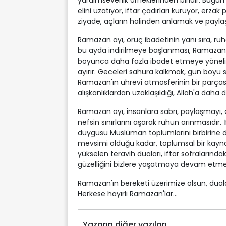
yardımseverlik örneklerinden biridir. Bug
elini uzatıyor, iftar çadırları kuruyor, er
ziyade, açların halinden anlamak ve payla
Ramazan ayı, oruç ibadetinin yanı sıra, ru
bu ayda indirilmeye başlanması, Ramazan'
boyunca daha fazla ibadet etmeye yönelir,
ayırır. Geceleri sahura kalkmak, gün boyu 
Ramazan'ın uhrevi atmosferinin bir parçasıd
alışkanlıklardan uzaklaşıldığı, Allah'a daha d
Ramazan ayı, insanlara sabrı, paylaşmayı,
nefsin sınırlarını aşarak ruhun arınmasıdır. İ
duygusu Müslüman toplumlarını birbirine
mevsimi olduğu kadar, toplumsal bir kayna
yükselen teravih duaları, iftar sofralarınd
güzelliğini bizlere yaşatmaya devam etme
Ramazan'ın bereketi üzerimize olsun, duala
Herkese hayırlı Ramazan'lar...
Yazarın diğer yazıları