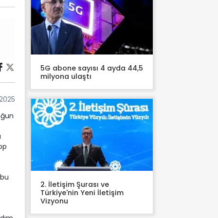
5G abone sayısı 4 ayda 44,5
milyona ulaştı
 2025
oğun
ı
op
 bu
2. İletişim Şurası ve
Türkiye'nin Yeni İletişim
Vizyonu