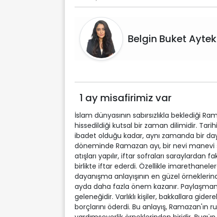
Belgin Buket Aytek
1 ay misafirimiz var
İslam dünyasının sabırsızlıkla beklediği 
hissedildiği kutsal bir zaman dilimidir. Tar
ibadet olduğu kadar, aynı zamanda bir day
döneminde Ramazan ayı, bir nevi manevi şe
atışları yapılır, iftar sofraları saraylardan 
birlikte iftar ederdi. Özellikle imarethanel
dayanışma anlayışının en güzel örneklerinden
ayda daha fazla önem kazanır. Paylaşmanın
geleneğidir. Varlıklı kişiler, bakkallara gid
borçlarını öderdi. Bu anlayış, Ramazan'ın