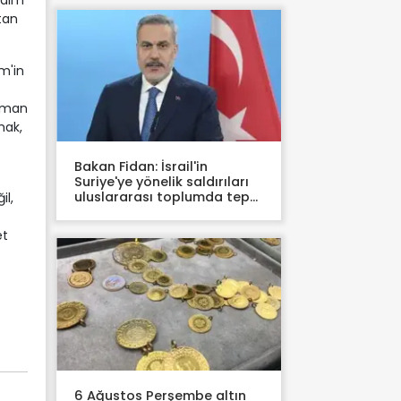
rdım
tan
m'in
zaman
mak,
Bakan Fidan: İsrail'in
Suriye'ye yönelik saldırıları
uluslararası toplumda tepki
il,
uyandırmalı
et
6 Ağustos Perşembe altın