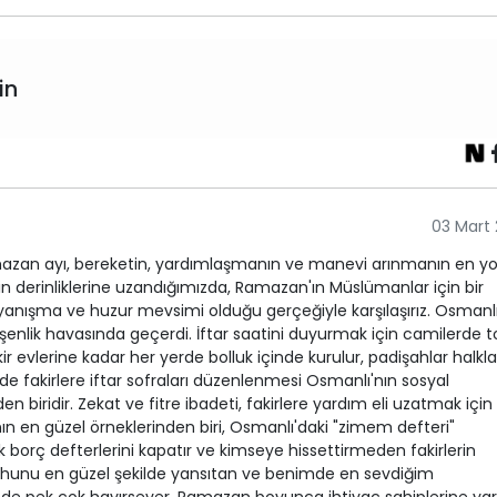
in
03 Mart
Ramazan ayı, bereketin, yardımlaşmanın ve manevi arınmanın en y
ihin derinliklerine uzandığımızda, Ramazan'ın Müslümanlar için bir
anışma ve huzur mevsimi olduğu gerçeğiyle karşılaşırız. Osmanl
nlik havasında geçerdi. İftar saatini duyurmak için camilerde t
fakir evlerine kadar her yerde bolluk içinde kurulur, padişahlar halkla
erde fakirlere iftar sofraları düzenlenmesi Osmanlı'nın sosyal
 biridir. Zekat ve fitre ibadeti, fakirlere yardım eli uzatmak için
 en güzel örneklerinden biri, Osmanlı'daki "zimem defteri"
erek borç defterlerini kapatır ve kimseye hissettirmeden fakirlerin
 ruhunu en güzel şekilde yansıtan ve benimde en sevdiğim