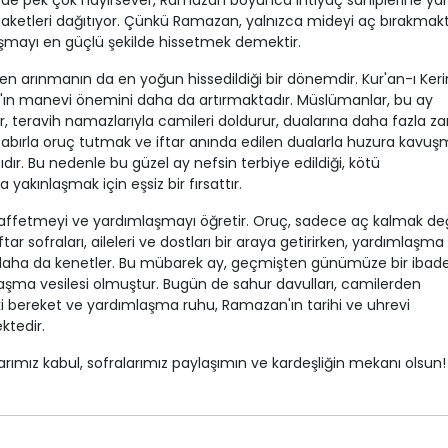
ün de pek çok hayırsever, Ramazan boyunca ihtiyaç sahiplerine ya
zak paketleri dağıtıyor. Çünkü Ramazan, yalnızca mideyi aç bırakmak
şmayı en güçlü şekilde hissetmek demektir.
hen arınmanın da en yoğun hissedildiği bir dönemdir. Kur'an-ı Keri
ın manevi önemini daha da artırmaktadır. Müslümanlar, bu ay
 teravih namazlarıyla camileri doldurur, dualarına daha fazla 
sabırla oruç tutmak ve iftar anında edilen dualarla huzura kavuş
ır. Bu nedenle bu güzel ay nefsin terbiye edildiği, kötü
a yakınlaşmak için eşsiz bir fırsattır.
 affetmeyi ve yardımlaşmayı öğretir. Oruç, sadece aç kalmak değ
ftar sofraları, aileleri ve dostları bir araya getirirken, yardımlaşma
 daha da kenetler. Bu mübarek ay, geçmişten günümüze bir ibad
şma vesilesi olmuştur. Bugün de sahur davulları, camilerden
aki bereket ve yardımlaşma ruhu, Ramazan'ın tarihi ve uhrevi
ktedir.
rımız kabul, sofralarımız paylaşımın ve kardeşliğin mekanı olsun!