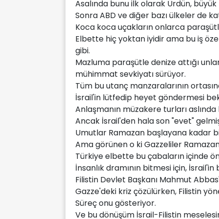
Asalında bunu ilk olarak Ürdün, büyük 
Sonra ABD ve diğer bazı ülkeler de katı
Koca koca uçakların onlarca paraşütl
Elbette hiç yoktan iyidir ama bu iş ö
gibi.
Mazluma paraşütle denize attığı unları
mühimmat sevkiyatı sürüyor.
Tüm bu utanç manzaralarının ortasında
İsrail'in lütfedip heyet göndermesi bek
Anlaşmanın müzakere turları aslında 
Ancak İsrail'den hala son "evet" gelmiş
Umutlar Ramazan başlayana kadar bir
Ama görünen o ki Gazzeliler Ramazan'ı
Türkiye elbette bu çabaların içinde ön
İnsanlık dramının bitmesi için, İsrail'i
Filistin Devlet Başkanı Mahmut Abbas'
Gazze'deki kriz çözülürken, Filistin y
Süreç onu gösteriyor.
Ve bu dönüşüm İsrail-Filistin meselesini