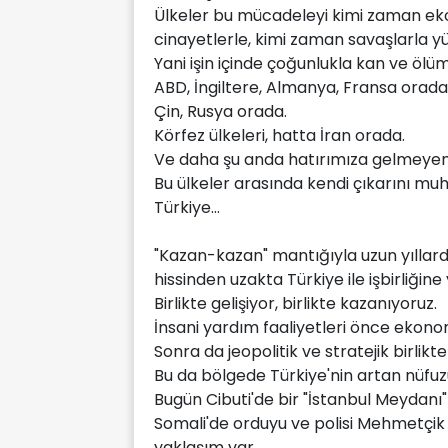
Ülkeler bu mücadeleyi kimi zaman eko
cinayetlerle, kimi zaman savaşlarla y
Yani işin içinde çoğunlukla kan ve ölüm
ABD, İngiltere, Almanya, Fransa orada
Çin, Rusya orada.
Körfez ülkeleri, hatta İran orada.
Ve daha şu anda hatırımıza gelmeyen
Bu ülkeler arasında kendi çıkarını muha
Türkiye...
"Kazan-kazan" mantığıyla uzun yıllard
hissinden uzakta Türkiye ile işbirliğine 
Birlikte gelişiyor, birlikte kazanıyoruz.
İnsani yardım faaliyetleri önce ekonomi
Sonra da jeopolitik ve stratejik birliktel
Bu da bölgede Türkiye'nin artan nüfuzu
Bugün Cibuti'de bir "İstanbul Meydanı
Somali'de orduyu ve polisi Mehmetçik 
yaklaşım var.