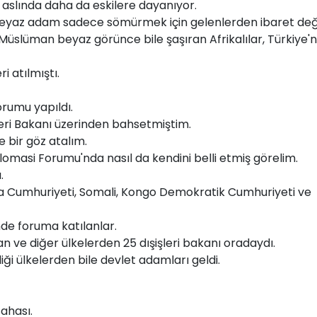
si aslında daha da eskilere dayanıyor.
, beyaz adam sadece sömürmek için gelenlerden ibaret deği
üslüman beyaz görünce bile şaşıran Afrikalılar, Türkiye'n
i atılmıştı.
rumu yapıldı.
şleri Bakanı üzerinden bahsetmiştim.
ne bir göz atalım.
plomasi Forumu'nda nasıl da kendini belli etmiş görelim.
.
rika Cumhuriyeti, Somali, Kongo Demokratik Cumhuriyeti ve
nde foruma katılanlar.
n ve diğer ülkelerden 25 dışişleri bakanı oradaydı.
iği ülkelerden bile devlet adamları geldi.
sahası.