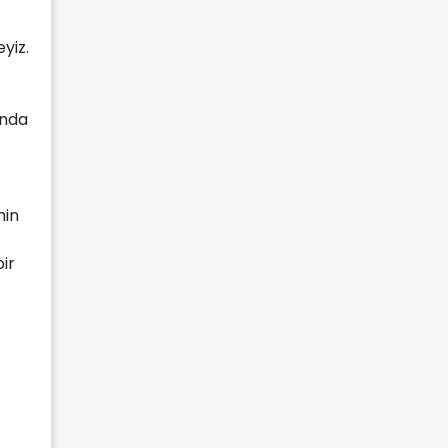
yiz.
'nda
nin
ir