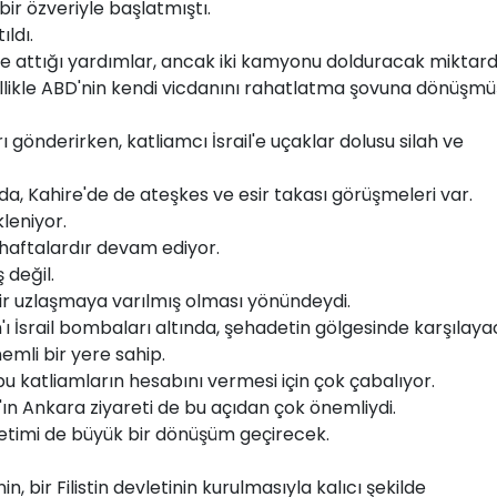
bir özveriyle başlatmıştı.
ldı.
e attığı yardımlar, ancak iki kamyonu dolduracak miktard
zellikle ABD'nin kendi vicdanını rahatlatma şovuna dönüşmü
 gönderirken, katliamcı İsrail'e uçaklar dolusu silah ve
, Kahire'de de ateşkes ve esir takası görüşmeleri var.
leniyor.
haftalardır devam ediyor.
 değil.
 uzlaşmaya varılmış olması yönündeydi.
 İsrail bombaları altında, şehadetin gölgesinde karşılaya
emli bir yere sahip.
n bu katliamların hesabını vermesi için çok çabalıyor.
ın Ankara ziyareti de bu açıdan çok önemliydi.
önetimi de büyük bir dönüşüm geçirecek.
n, bir Filistin devletinin kurulmasıyla kalıcı şekilde