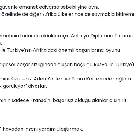
e güvenle emanet ediyorsa sebebi yine aynı.
i özelinde de diğer Afrika ülkelerinde de saymakla bitireme
ıymetinin farkında oldukları için Antalya Diplomasi Forumu
.
ile Türkiye'nin Afrika'daki önemli başarılarına, oyunu
lgesel başarısızlığından oluşan boşluğu Rusya ile Türkiye'
nı Kızıldeniz, Aden Körfezi ve Basra Körfezi'nde sağlam b
 görülüyor" diyorlar.
anının sadece Fransa'nı başarısız olduğu alanlarla sınırlı
" havadan insani yardım ulaştırmak.