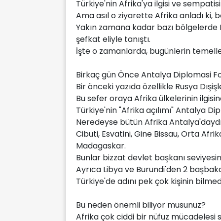
Türkiye'nin Afrika'ya ilgisi ve sempati
Ama asıl o ziyarette Afrika anladı ki
Yakın zamana kadar bazı bölgelerde M
şefkat eliyle tanıştı.
İşte o zamanlarda, bugünlerin temeller
Birkaç gün Önce Antalya Diplomasi Fo
Bir önceki yazıda özellikle Rusya Dışi
Bu sefer oraya Afrika ülkelerinin ilgisi
Türkiye'nin "Afrika açılımı" Antalya Di
Neredeyse bütün Afrika Antalya'daydı
Cibuti, Esvatini, Gine Bissau, Orta Af
Madagaskar.
Bunlar bizzat devlet başkanı seviyesi
Ayrıca Libya ve Burundi'den 2 başbaka
Türkiye'de adını pek çok kişinin bilmed
Bu neden önemli biliyor musunuz?
Afrika çok ciddi bir nüfuz mücadelesi 