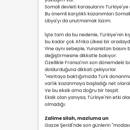
Somali devleti karasularını Türkiye'y
Bu önemli karşılıklı kazanımları Somal
Libya'yı da unutmamak lazım.
İşte tam da bu nedenle, Türkiye'nin k
bu kadar çok Afrika ülkesi bir aradaydı
Yine aynı sebeple, Yunanistan basını b
değiştirmesine dikkatle bakıyor.
Özellikle Fransa'nın son dönemdeki bö
doldurduğuna dikkati çekiyorlar.
"Haritaya baktığımızda Türk donanması
varlık kazanmaya başladığı net olarak
Ve bu eksik ama doğru bir tespit.
Eksik olan yanıysa, Türkiye'nin etki al
olmadığı.
Zalime silah, mazluma un
Gazze Şeridi'nde son günlerin "modası