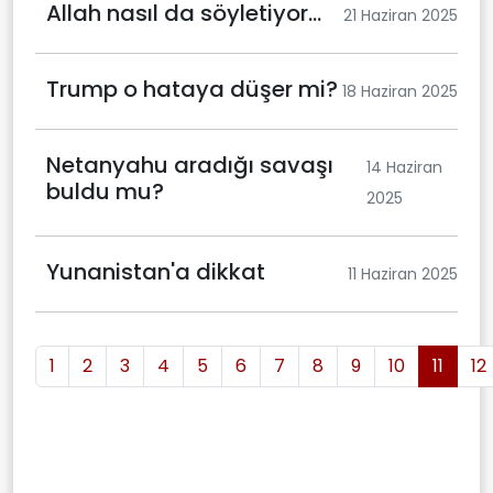
Allah nasıl da söyletiyor…
21 Haziran 2025
Trump o hataya düşer mi?
18 Haziran 2025
Netanyahu aradığı savaşı
14 Haziran
buldu mu?
2025
Yunanistan'a dikkat
11 Haziran 2025
1
2
3
4
5
6
7
8
9
10
11
12