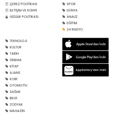
ÇEREZ POLİTİKASI
SPOR
İLETİŞİM VE KÜNYE
DÜNYA
GİZLİLİK POLİTİKASI
ANALİZ
EĞİTİM
24 RADYO
TEKNOLOJİ
KÜLTÜR
TARİH
SİNEMA
KİTAP
AJANS
KOBİ
OTOMOTİV
SAĞLIK
BİLGİ
ZODYAK
MAGAZİN