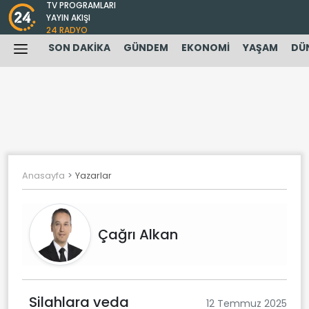
TV PROGRAMLARI
YAYIN AKIŞI
24 RADYO
SON DAKİKA
GÜNDEM
EKONOMİ
YAŞAM
DÜ
Anasayfa
Yazarlar
Çağrı Alkan
Silahlara veda
12 Temmuz 2025