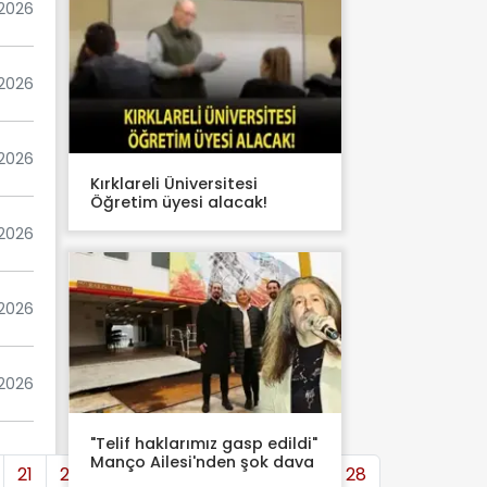
 2026
 2026
 2026
Kırklareli Üniversitesi
Öğretim üyesi alacak!
2026
 2026
 2026
"Telif haklarımız gasp edildi"
Manço Ailesi'nden şok dava
21
22
23
24
25
26
27
28