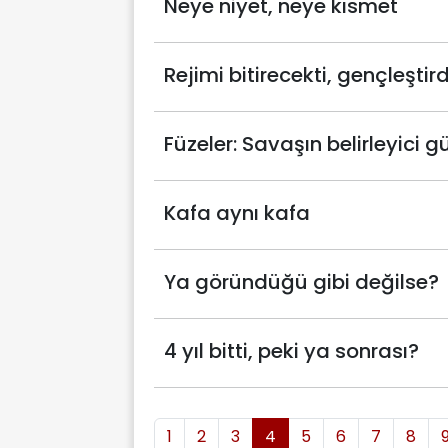
Neye niyet, neye kısmet
Rejimi bitirecekti, gençleştird
Füzeler: Savaşın belirleyici 
Kafa aynı kafa
Ya göründüğü gibi değilse?
4 yıl bitti, peki ya sonrası?
1
2
3
4
5
6
7
8