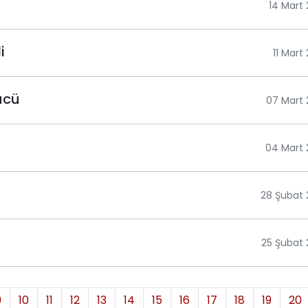
14 Mart
i
11 Mart
gücü
07 Mart
04 Mart 
28 Şubat
25 Şubat
9
10
11
12
13
14
15
16
17
18
19
20