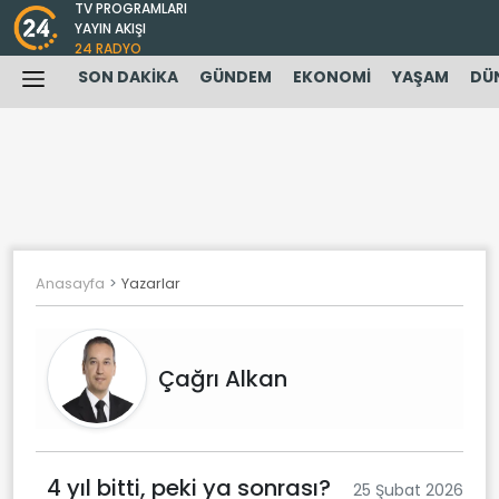
TV PROGRAMLARI
YAYIN AKIŞI
24 RADYO
SON DAKİKA
GÜNDEM
EKONOMİ
YAŞAM
DÜ
Anasayfa
Yazarlar
Çağrı Alkan
4 yıl bitti, peki ya sonrası?
25 Şubat 2026