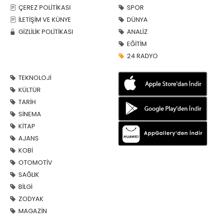
ÇEREZ POLİTİKASI
SPOR
İLETİŞİM VE KÜNYE
DÜNYA
GİZLİLİK POLİTİKASI
ANALİZ
EĞİTİM
24 RADYO
TEKNOLOJİ
KÜLTÜR
TARİH
SİNEMA
KİTAP
AJANS
KOBİ
OTOMOTİV
SAĞLIK
BİLGİ
ZODYAK
MAGAZİN