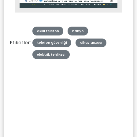
Stream
Mute
Type
akıllı telefon
banyo
Etiketler:
telefon güvenliği
cihaz arızası
elektrik tehlikesi