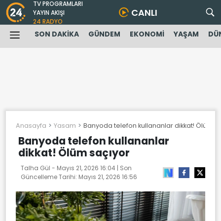
TV PROGRAMLARI
CANLI
YAYIN AKIŞI
24 RADYO
SON DAKİKA
GÜNDEM
EKONOMİ
YAŞAM
DÜ
Anasayfa
Yasam
Banyoda telefon kullananlar dikkat! Ölüm s
Banyoda telefon kullananlar
dikkat! Ölüm saçıyor
Talha Gül -
Mayıs 21, 2026 16:04
| Son
Güncelleme Tarihi:
Mayıs 21, 2026 16:56