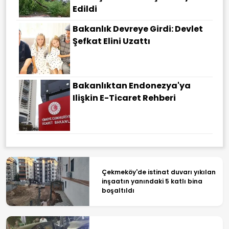
Edildi
Bakanlık Devreye Girdi: Devlet
Şefkat Elini Uzattı
Bakanlıktan Endonezya'ya
Ilişkin E-Ticaret Rehberi
Çekmeköy'de istinat duvarı yıkılan
inşaatın yanındaki 5 katlı bina
boşaltıldı