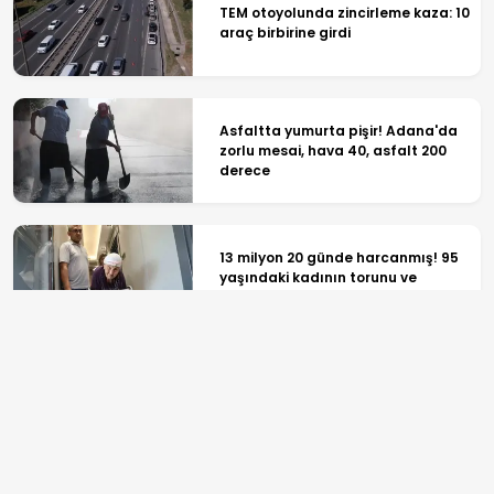
TEM otoyolunda zincirleme kaza: 10
araç birbirine girdi
Asfaltta yumurta pişir! Adana'da
zorlu mesai, hava 40, asfalt 200
derece
13 milyon 20 günde harcanmış! 95
yaşındaki kadının torunu ve
kızından arsa tuzağı
Çekmeköy'de istinat duvarı yıkılan
inşaatın yanındaki 5 katlı bina
boşaltıldı