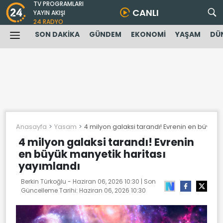
TV PROGRAMLARI
CANLI
YAYIN AKIŞI
24 RADYO
SON DAKİKA
GÜNDEM
EKONOMİ
YAŞAM
DÜ
Anasayfa
Yasam
4 milyon galaksi tarandı! Evrenin en büyük 
4 milyon galaksi tarandı! Evrenin
en büyük manyetik haritası
yayımlandı
Berkin Türkoğlu -
Haziran 06, 2026 10:30
| Son
Güncelleme Tarihi:
Haziran 06, 2026 10:30