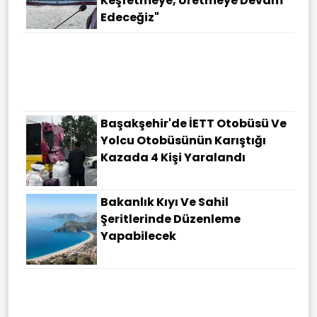
Keşfetmeye, Üretmeye Devam
Edeceğiz"
Başakşehir'de İETT Otobüsü Ve
Yolcu Otobüsünün Karıştığı
Kazada 4 Kişi Yaralandı
Bakanlık Kıyı Ve Sahil
Şeritlerinde Düzenleme
Yapabilecek