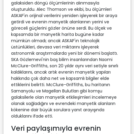
galaksiden döngü ölçümlerinin alınmasıyla
oluşturuldu. Alec Thomson ve ekibi, bu ölçümleri
ASKAP'ın orijinal verilerini yeniden işleyerek bir araya
getirdi ve evrenin manyetik alanlarının yerini ve
göreceli güçlerini gözler önüne serdi. Bu ölçek ve
kapsamda bir manyetik harita bugüne kadar
mümkün olmadı; ancak ASKAP'ın teknolojik
üstünlükleri, devasa veri miktarını işleyerek
astronomik araştırmalarda yeni bir dönemi başlattı.
SKA Gözlemevi'nin baş bilim insanlarından Naomi
McClure-Griffiths, son 20 yıldır aynı veri setiyle sınırlı
kaldıklarını, ancak artık evrenin manyetik yapıları
hakkında çok daha net ve kapsamlı bilgiler elde
ettiklerini belirtti. McClure-Griffiths, bu haritanın
Samanyolu ve Magellan Bulutları gibi komşu
galaksilerle olan manyetik etkileşimleri incelemeye
olanak sağladığını ve evrendeki manyetik alanların
kökenine dair büyük sorulara yanıt arayışında
olduklarını ifade etti.
Veri paylaşımıyla evrenin