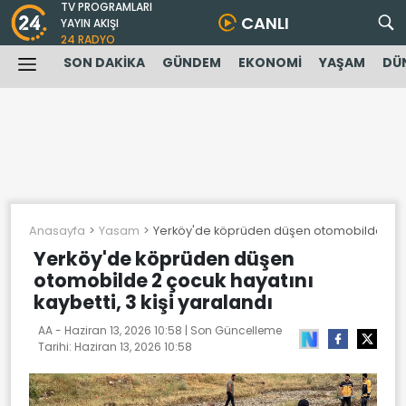
TV PROGRAMLARI
CANLI
YAYIN AKIŞI
24 RADYO
SON DAKİKA
GÜNDEM
EKONOMİ
YAŞAM
DÜ
Anasayfa
Yasam
Yerköy'de köprüden düşen otomobilde 2 çocu
Yerköy'de köprüden düşen
otomobilde 2 çocuk hayatını
kaybetti, 3 kişi yaralandı
AA -
Haziran 13, 2026 10:58
| Son Güncelleme
Tarihi:
Haziran 13, 2026 10:58