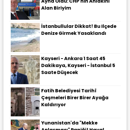
Ayna Oldu: CHP'nin Ahlakını
Alan Biriyim
İstanbullular Dikkat! Bu Ilçede
Denize Girmek Yasaklandı
Kayseri - Ankara 1 Saat 45
Dakikaya, Kayseri - İstanbul 5
Saate Düşecek
Fatih Belediyesi Tarihî
Çeşmeleri Birer Birer Ayağa
Kaldırıyor
Yunanistan'da "Mekke
Anlaşması" Paniği! Hayal