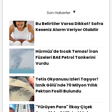
Son Haberler
Bu Belirtiler Varsa Dikkat! Safra
Keseniz Alarm Veriyor Olabilir
Hürmüz'de Sıcak Temas! İran
Füzeleri BAE Petrol Tankerini
Vurdu
Tetis Okyanusu Izleri Taşıyor!
İznik Gölü'nde 70 Milyon Yıllık
Pektan Fosili Bulundu
''Yürüyen Para'' İlkay Çiçek