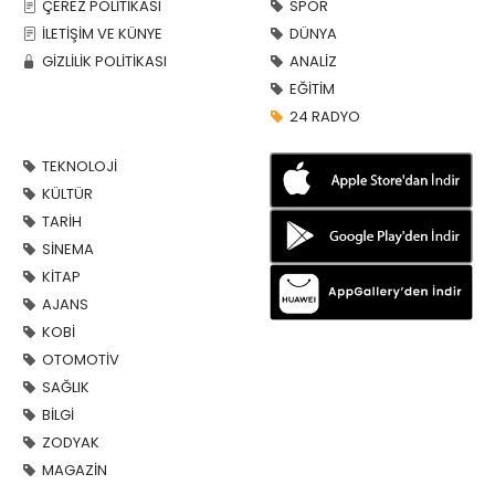
ÇEREZ POLİTİKASI
SPOR
İLETİŞİM VE KÜNYE
DÜNYA
GİZLİLİK POLİTİKASI
ANALİZ
EĞİTİM
24 RADYO
TEKNOLOJİ
KÜLTÜR
TARİH
SİNEMA
KİTAP
AJANS
KOBİ
OTOMOTİV
SAĞLIK
BİLGİ
ZODYAK
MAGAZİN