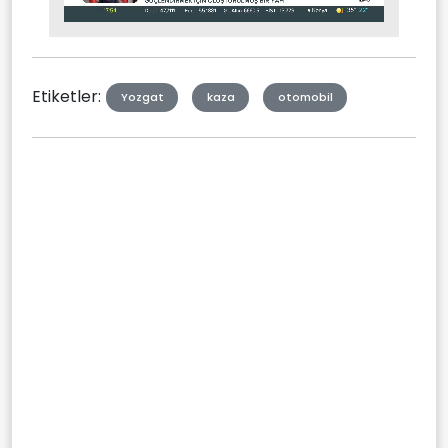
Stream
Mute
Type
Etiketler:
Yozgat
kaza
otomobil