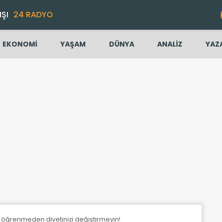
IŞI
24 RADYO
EKONOMİ
YAŞAM
DÜNYA
ANALİZ
YAZ
ri öğrenmeden diyetinizi değiştirmeyin!