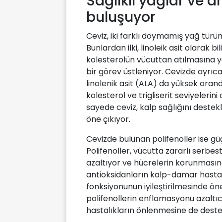
Sağlıklı yağlar ve 
buluşuyor
Ceviz, iki farklı doymamış yağ türü
Bunlardan ilki, linoleik asit olarak b
kolesterolün vücuttan atılmasına 
bir görev üstleniyor. Cevizde ayrıca
linolenik asit (ALA) da yüksek oran
kolesterol ve trigliserit seviyelerin
sayede ceviz, kalp sağlığını destek
öne çıkıyor.
Cevizde bulunan polifenoller ise güçl
Polifenoller, vücutta zararlı serbest
azaltıyor ve hücrelerin korunmasın
antioksidanların kalp-damar hastal
fonksiyonunun iyileştirilmesinde önem
polifenollerin enflamasyonu azaltıcı
hastalıkların önlenmesine de deste