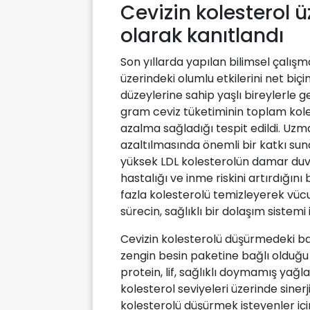
Cevizin kolesterol ü
olarak kanıtlandı
Son yıllarda yapılan bilimsel çalışm
üzerindeki olumlu etkilerini net biç
düzeylerine sahip yaşlı bireylerle g
gram ceviz tüketiminin toplam kole
azalma sağladığı tespit edildi. Uzm
azaltılmasında önemli bir katkı sun
yüksek LDL kolesterolün damar duv
hastalığı ve inme riskini artırdığını
fazla kolesterolü temizleyerek vüc
sürecin, sağlıklı bir dolaşım sistemi
Cevizin kolesterolü düşürmedeki baş
zengin besin paketine bağlı olduğu 
protein, lif, sağlıklı doymamış yağl
kolesterol seviyeleri üzerinde sinerji
kolesterolü düşürmek isteyenler için