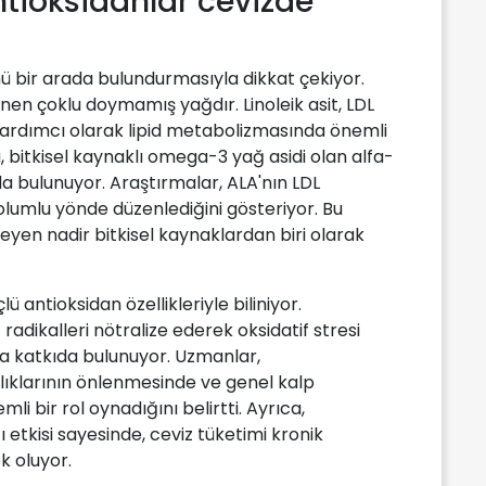
antioksidanlar cevizde
nü bir arada bulundurmasıyla dikkat çekiyor.
ilinen çoklu doymamış yağdır. Linoleik asit, LDL
yardımcı olarak lipid metabolizmasında önemli
, bitkisel kaynaklı omega-3 yağ asidi olan alfa-
da bulunuyor. Araştırmalar, ALA'nın LDL
i olumlu yönde düzenlediğini gösteriyor. Bu
leyen nadir bitkisel kaynaklardan biri olarak
ü antioksidan özellikleriyle biliniyor.
 radikalleri nötralize ederek oksidatif stresi
a katkıda bulunuyor. Uzmanlar,
ıklarının önlenmesinde ve genel kalp
li bir rol oynadığını belirtti. Ayrıca,
 etkisi sayesinde, ceviz tüketimi kronik
k oluyor.