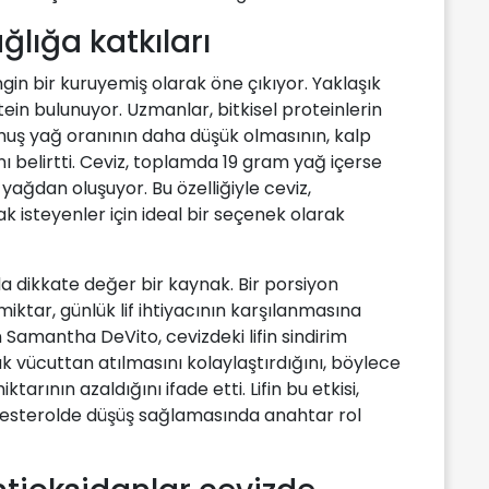
ğlığa katkıları
ngin bir kuruyemiş olarak öne çıkıyor. Yaklaşık
ein bulunuyor. Uzmanlar, bitkisel proteinlerin
muş yağ oranının daha düşük olmasının, kalp
ı belirtti. Ceviz, toplamda 19 gram yağ içerse
ağdan oluşuyor. Bu özelliğiyle ceviz,
k isteyenler için ideal bir seçenek olarak
 da dikkate değer bir kaynak. Bir porsiyon
iktar, günlük lif ihtiyacının karşılanmasına
n Samantha DeVito, cevizdeki lifin sindirim
k vücuttan atılmasını kolaylaştırdığını, böylece
arının azaldığını ifade etti. Lifin bu etkisi,
olesterolde düşüş sağlamasında anahtar rol