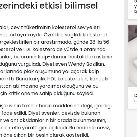
B
zerindeki etkisi bilimsel
y
b
alar, ceviz tüketiminin kolesterol seviyeleri
imde ortaya koydu. Özellikle sağlıklı kolesterol
erçekleştirilen bir araştırmada, günde 28 ila 56
sterol ve LDL kolesterolde yüzde 4 oranında
anlar, bu oranın kalp-damar hastalıkları riskinin
duğunu vurguladı. Diyetisyen Wendy Bazilian,
arlarında plak oluşumuna yol açarak kalp
 belirtti. Buna karşılık HDL kolesterolün, kandaki
uttan atılmasına yardımcı olduğunu ve bu
 için kritik öneme sahip olduğunu söyledi.
D
s
arısının tek bir besin maddesine değil, içerdiği
ifade edildi. Diyetisyenler, cevizde bulunan
ar ve antioksidanların bir arada bulunmasının,
k bir etki yarattığını açıkladı. Bu nedenle ceviz,
 öne çıkan bir besin olarak gösterildi.