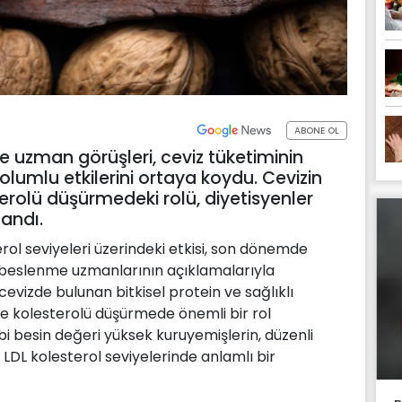
ABONE OL
e uzman görüşleri, ceviz tüketiminin
 olumlu etkilerini ortaya koydu. Cevizin
terolü düşürmedeki rolü, diyetisyenler
landı.
erol seviyeleri üzerindeki etkisi, son dönemde
beslenme uzmanlarının açıklamalarıyla
vizde bulunan bitkisel protein ve sağlıklı
ve kolesterolü düşürmede önemli bir rol
gibi besin değeri yüksek kuruyemişlerin, düzenli
 LDL kolesterol seviyelerinde anlamlı bir