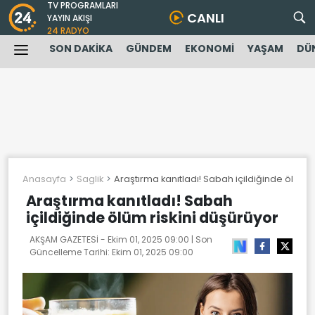
TV PROGRAMLARI
CANLI
YAYIN AKIŞI
24 RADYO
SON DAKİKA
GÜNDEM
EKONOMİ
YAŞAM
DÜ
Anasayfa
Saglik
Araştırma kanıtladı! Sabah içildiğinde ölüm r
Araştırma kanıtladı! Sabah
içildiğinde ölüm riskini düşürüyor
AKŞAM GAZETESİ -
Ekim 01, 2025 09:00
| Son
Güncelleme Tarihi:
Ekim 01, 2025 09:00