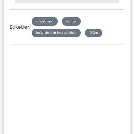
Type
araştırma
kahve
Etiketler:
kalp damar hastalıkları
ölüm