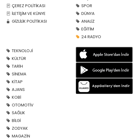
ÇEREZ POLİTİKASI
SPOR
İLETİŞİM VE KÜNYE
DÜNYA
GİZLİLİK POLİTİKASI
ANALİZ
EĞİTİM
24 RADYO
TEKNOLOJİ
KÜLTÜR
TARİH
SİNEMA
KİTAP
AJANS
KOBİ
OTOMOTİV
SAĞLIK
BİLGİ
ZODYAK
MAGAZİN