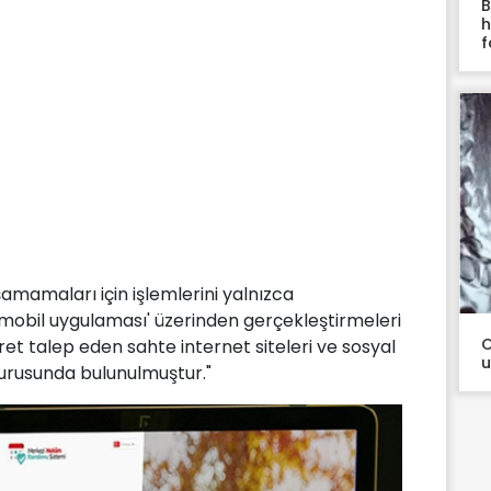
B
h
f
mamaları için işlemlerini yalnızca
 mobil uygulaması' üzerinden gerçekleştirmeleri
O
et talep eden sahte internet siteleri ve sosyal
u
urusunda bulunulmuştur."