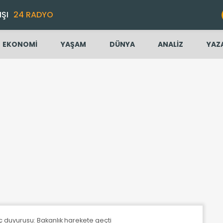
IŞI
24 RADYO
EKONOMİ
YAŞAM
DÜNYA
ANALİZ
YAZ
ç duyurusu: Bakanlık harekete geçti