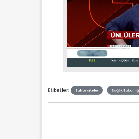
Stream
Mute
Type
Etiketler:
Sahte siteler
Sağlık Bakanlığ