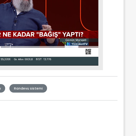
ı
Randevu sistemi