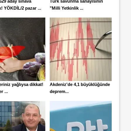
 529 aday sınava
Türk savunma sanayisinin
k! YÖKDİL/2 pazar ...
"Milli Yetkinlik ...
riniz yağlıysa dikkat!
Akdeniz'de 4,1 büyüklüğünde
r ...
deprem...