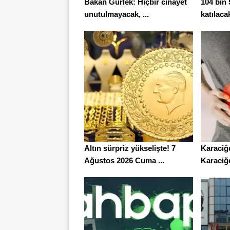
Bakan Gürlek: Hiçbir cinayet
104 bin
unutulmayacak, ...
katılaca
Altın sürpriz yükselişte! 7
Karaciğe
Ağustos 2026 Cuma ...
Karaciğe