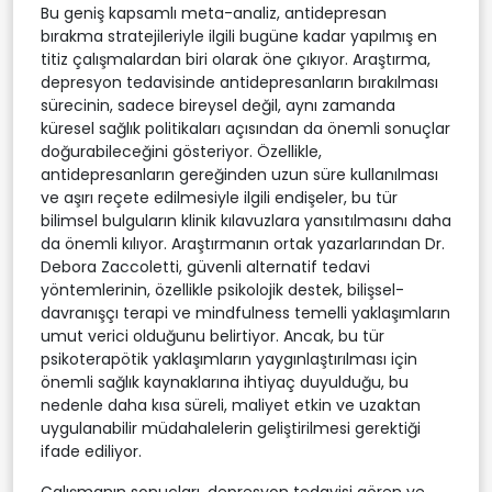
Bu geniş kapsamlı meta-analiz, antidepresan
bırakma stratejileriyle ilgili bugüne kadar yapılmış en
titiz çalışmalardan biri olarak öne çıkıyor. Araştırma,
depresyon tedavisinde antidepresanların bırakılması
sürecinin, sadece bireysel değil, aynı zamanda
küresel sağlık politikaları açısından da önemli sonuçlar
doğurabileceğini gösteriyor. Özellikle,
antidepresanların gereğinden uzun süre kullanılması
ve aşırı reçete edilmesiyle ilgili endişeler, bu tür
bilimsel bulguların klinik kılavuzlara yansıtılmasını daha
da önemli kılıyor. Araştırmanın ortak yazarlarından Dr.
Debora Zaccoletti, güvenli alternatif tedavi
yöntemlerinin, özellikle psikolojik destek, bilişsel-
davranışçı terapi ve mindfulness temelli yaklaşımların
umut verici olduğunu belirtiyor. Ancak, bu tür
psikoterapötik yaklaşımların yaygınlaştırılması için
önemli sağlık kaynaklarına ihtiyaç duyulduğu, bu
nedenle daha kısa süreli, maliyet etkin ve uzaktan
uygulanabilir müdahalelerin geliştirilmesi gerektiği
ifade ediliyor.
Çalışmanın sonuçları, depresyon tedavisi gören ve