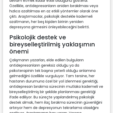
devam etmek kadar etkili olduğunu gösterdi.
Özellikle, antidepresanların aniden bırakılması veya
hızlıca azaltılması en az etkili yöntemler olarak öne
çıktı. Araştırmacılar, psikolojik destekle kademeli
azaltmanın, her beş kişiden birinin yeniden
depresyona girmesini önleyebileceğini belirtti.
Psikolojik destek ve
bireyselleştirilmiş yaklaşımın
önemi
Çalışmanın yazarları, elde edilen bulguların
antidepresanların gereksiz olduğu ya da
psikoterapinin tek başına yeterli olduğu anlamına
gelmediğini özellikle vurguluyor. Tam tersine, her
hastanın durumuna özel bir yol izlenmesi gerektiği,
antidepresan bırakma sürecinin mutlaka kademeli ve
bireyselleştirilmiş bir şekilde planlanması gerektiği
ifade ediliyor. Bu süreçte yapılandırılmış psikolojik
destek almak, hem ilaç bırakma sürecinin güvenliğini
artırıyor hem de depresyonun tekrarlama olasılığını
azaltıyor. Araştırmanın baş yazarı, Verona