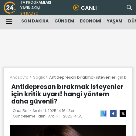
TV PROGRAMLARI
CANLI
YAYIN AKIŞI
24 RADYO
SON DAKİKA
GÜNDEM
EKONOMİ
YAŞAM
DÜ
Anasayfa
Saglik
Antidepresan bırakmak isteyenler için kritik
Antidepresan bırakmak isteyenler
için kritik uyarı! hangi yöntem
daha güvenli?
Onur Bal -
Aralık 11, 2025 14:16
| Son
Güncelleme Tarihi:
Aralık 11, 2025 14:55