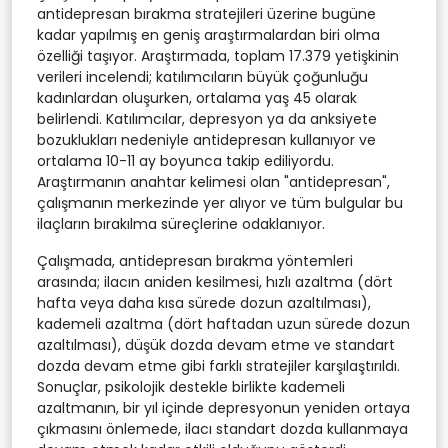
antidepresan bırakma stratejileri üzerine bugüne
kadar yapılmış en geniş araştırmalardan biri olma
özelliği taşıyor. Araştırmada, toplam 17.379 yetişkinin
verileri incelendi; katılımcıların büyük çoğunluğu
kadınlardan oluşurken, ortalama yaş 45 olarak
belirlendi. Katılımcılar, depresyon ya da anksiyete
bozuklukları nedeniyle antidepresan kullanıyor ve
ortalama 10-11 ay boyunca takip ediliyordu.
Araştırmanın anahtar kelimesi olan "antidepresan",
çalışmanın merkezinde yer alıyor ve tüm bulgular bu
ilaçların bırakılma süreçlerine odaklanıyor.
Çalışmada, antidepresan bırakma yöntemleri
arasında; ilacın aniden kesilmesi, hızlı azaltma (dört
hafta veya daha kısa sürede dozun azaltılması),
kademeli azaltma (dört haftadan uzun sürede dozun
azaltılması), düşük dozda devam etme ve standart
dozda devam etme gibi farklı stratejiler karşılaştırıldı.
Sonuçlar, psikolojik destekle birlikte kademeli
azaltmanın, bir yıl içinde depresyonun yeniden ortaya
çıkmasını önlemede, ilacı standart dozda kullanmaya