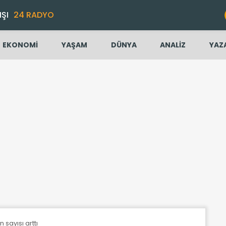
IŞI
24 RADYO
EKONOMİ
YAŞAM
DÜNYA
ANALİZ
YAZ
 sayısı arttı