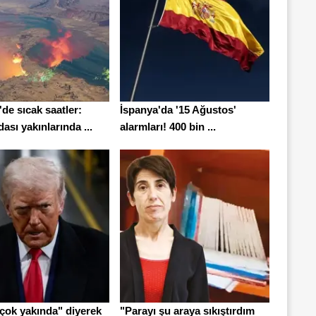
de sıcak saatler:
İspanya'da '15 Ağustos'
sı yakınlarında ...
alarmları! 400 bin ...
çok yakında" diyerek
"Parayı şu araya sıkıştırdım