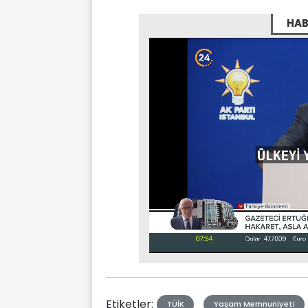
HAB
Stream
Mute
Type
Etiketler:
TÜİK
Yaşam Memnuniyeti