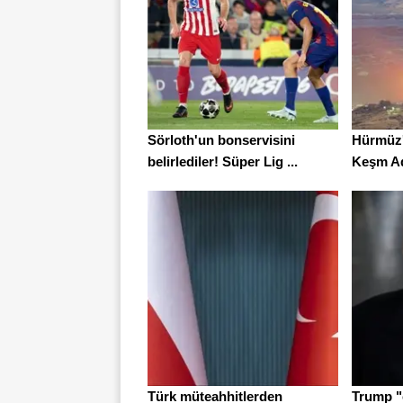
Sörloth'un bonservisini
Hürmüz'
belirlediler! Süper Lig ...
Keşm Ada
Türk müteahhitlerden
Trump "