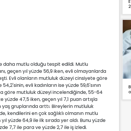
E
2
re daha mutlu olduğu tespit edildi. Mutlu
anı, geçen yıl yüzde 56,9 iken, evli olmayanlarda
ti. Evli olanların mutluluk düzeyi cinsiyete göre
54,2'sinin, evli kadınların ise yüzde 59,6'sının
B
o
na göre mutluluk düzeyi incelendiğinde, 55-64
 yüzde 47,5 iken, geçen yıl 7,1 puan artışla
 yaş gruplarında arttı. Bireylerin mutluluk
e, kendilerini en çok sağlıklı olmanın mutlu
 yıl yüzde 64,9 ile ilk sırada yer aldı. Bunu yüzde
zde 7,7 ile para ve yüzde 2,7 ile iş izledi.