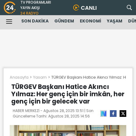
TV PROGRAMLARI
CANLI
YAYIN AKIŞI
24 RADYO
SON DAKİKA
GÜNDEM
EKONOMİ
YAŞAM
DÜ
Anasayfa
Yasam
TÜRGEV Başkanı Hatice Akıncı Yılmaz: Her gen
TÜRGEV Başkanı Hatice Akıncı
Yılmaz: Her genç için bir imkân, her
genç için bir gelecek var
HABER MERKEZİ -
Ağustos 28, 2025 13:51
| Son
Güncelleme Tarihi:
Ağustos 28, 2025 14:56