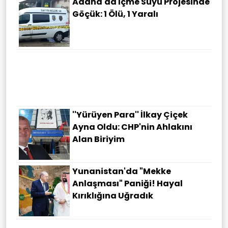
Adana'da Içme Suyu Projesinde
Göçük: 1 Ölü, 1 Yaralı
''Yürüyen Para'' İlkay Çiçek
Ayna Oldu: CHP'nin Ahlakını
Alan Biriyim
Yunanistan'da "Mekke
Anlaşması" Paniği! Hayal
Kırıklığına Uğradık