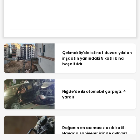
Çekmeköy'de istinat duvarı yıkılan
inşaatın yanındaki 5 katlı bina
boşaltıldı
Niğde'de iki otomobil çarpıştı: 4
yaralı
Doğanın en acımasız azılı katili:
Havada saniyeler içinde avlıyor!