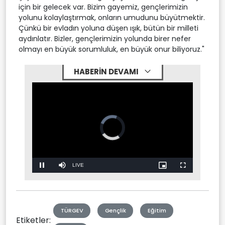
için bir gelecek var. Bizim gayemiz, gençlerimizin
yolunu kolaylaştırmak, onların umudunu büyütmektir.
Çünkü bir evladın yoluna düşen ışık, bütün bir milleti
aydınlatır. Bizler, gençlerimizin yolunda birer nefer
olmayı en büyük sorumluluk, en büyük onur biliyoruz."
HABERİN DEVAMI
Stream
LIVE
Pause
Mute
Picture-
Fullscreen
in-
Picture
Type
TÜRGEV
Gençlik
Eğitim
Etiketler: