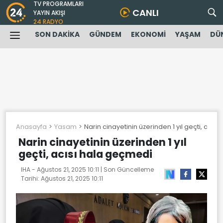
TV PROGRAMLARI
CANLI
YAYIN AKIŞI
24 RADYO
SON DAKİKA
GÜNDEM
EKONOMİ
YAŞAM
DÜ
Anasayfa
Yasam
Narin cinayetinin üzerinden 1 yıl geçti, acıs
Narin cinayetinin üzerinden 1 yıl
geçti, acısı hala geçmedi
IHA -
Ağustos 21, 2025 10:11
| Son Güncelleme
Tarihi:
Ağustos 21, 2025 10:11