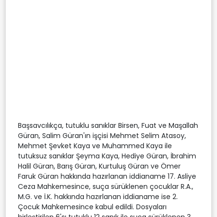
Başsavcılıkça, tutuklu sanıklar Birsen, Fuat ve Maşallah
Güran, Salim Güran'ın işçisi Mehmet Selim Atasoy,
Mehmet Şevket Kaya ve Muhammed Kaya ile
tutuksuz sanıklar Şeyma Kaya, Hediye Güran, İbrahim
Halil Güran, Barış Güran, Kurtuluş Güran ve Ömer
Faruk Güran hakkında hazırlanan iddianame 17. Asliye
Ceza Mahkemesince, suça sürüklenen çocuklar R.A.,
M.G. ve İ.K. hakkında hazırlanan iddianame ise 2.
Çocuk Mahkemesince kabul edildi. Dosyaları
birleştirilen 6'sı tutuklu 12 sanık ile suça sürüklenen 3