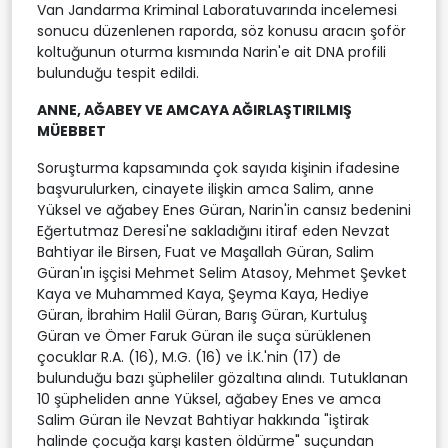
Van Jandarma Kriminal Laboratuvarında incelemesi
sonucu düzenlenen raporda, söz konusu aracın şoför
koltuğunun oturma kısmında Narin'e ait DNA profili
bulunduğu tespit edildi.
ANNE, AĞABEY VE AMCAYA AĞIRLAŞTIRILMIŞ
MÜEBBET
Soruşturma kapsamında çok sayıda kişinin ifadesine
başvurulurken, cinayete ilişkin amca Salim, anne
Yüksel ve ağabey Enes Güran, Narin'in cansız bedenini
Eğertutmaz Deresi'ne sakladığını itiraf eden Nevzat
Bahtiyar ile Birsen, Fuat ve Maşallah Güran, Salim
Güran'ın işçisi Mehmet Selim Atasoy, Mehmet Şevket
Kaya ve Muhammed Kaya, Şeyma Kaya, Hediye
Güran, İbrahim Halil Güran, Barış Güran, Kurtuluş
Güran ve Ömer Faruk Güran ile suça sürüklenen
çocuklar R.A. (16), M.G. (16) ve İ.K.'nin (17) de
bulunduğu bazı şüpheliler gözaltına alındı. Tutuklanan
10 şüpheliden anne Yüksel, ağabey Enes ve amca
Salim Güran ile Nevzat Bahtiyar hakkında "iştirak
halinde çocuğa karşı kasten öldürme" suçundan