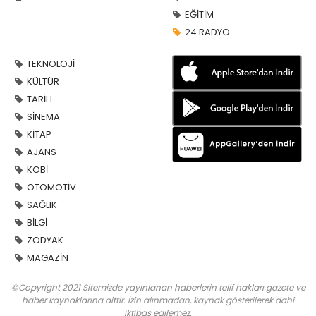
EĞİTİM
24 RADYO
TEKNOLOJİ
KÜLTÜR
TARİH
SİNEMA
KİTAP
AJANS
KOBİ
OTOMOTİV
SAĞLIK
BİLGİ
ZODYAK
MAGAZİN
©Copyright 2021 Sitemizde yayınlanan haberlerin telif hakları gazete ve
haber kaynaklarına aittir. İzin alınmadan, kaynak gösterilerek dahi
iktibas edilemez.