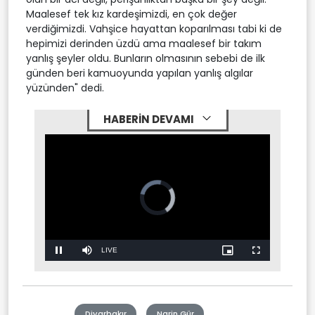
Maalesef tek kız kardeşimizdi, en çok değer
verdiğimizdi. Vahşice hayattan koparılması tabi ki de
hepimizi derinden üzdü ama maalesef bir takım
yanlış şeyler oldu. Bunların olmasının sebebi de ilk
günden beri kamuoyunda yapılan yanlış algılar
yüzünden" dedi.
HABERİN DEVAMI
Video
Player
is
loading.
Stream
LIVE
Pause
Mute
Picture-
Fullscreen
in-
Picture
Type
Diyarbakır
Narin Gür