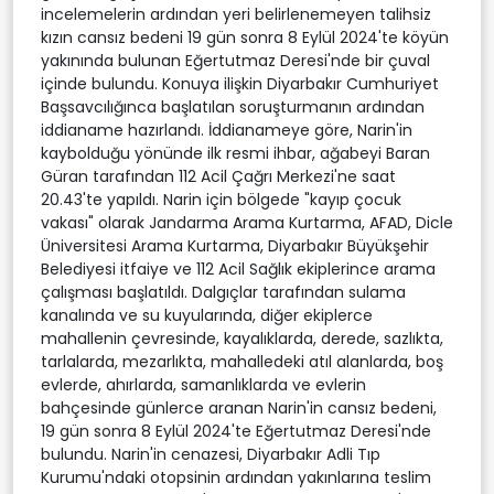
incelemelerin ardından yeri belirlenemeyen talihsiz
kızın cansız bedeni 19 gün sonra 8 Eylül 2024'te köyün
yakınında bulunan Eğertutmaz Deresi'nde bir çuval
içinde bulundu. Konuya ilişkin Diyarbakır Cumhuriyet
Başsavcılığınca başlatılan soruşturmanın ardından
iddianame hazırlandı. İddianameye göre, Narin'in
kaybolduğu yönünde ilk resmi ihbar, ağabeyi Baran
Güran tarafından 112 Acil Çağrı Merkezi'ne saat
20.43'te yapıldı. Narin için bölgede "kayıp çocuk
vakası" olarak Jandarma Arama Kurtarma, AFAD, Dicle
Üniversitesi Arama Kurtarma, Diyarbakır Büyükşehir
Belediyesi itfaiye ve 112 Acil Sağlık ekiplerince arama
çalışması başlatıldı. Dalgıçlar tarafından sulama
kanalında ve su kuyularında, diğer ekiplerce
mahallenin çevresinde, kayalıklarda, derede, sazlıkta,
tarlalarda, mezarlıkta, mahalledeki atıl alanlarda, boş
evlerde, ahırlarda, samanlıklarda ve evlerin
bahçesinde günlerce aranan Narin'in cansız bedeni,
19 gün sonra 8 Eylül 2024'te Eğertutmaz Deresi'nde
bulundu. Narin'in cenazesi, Diyarbakır Adli Tıp
Kurumu'ndaki otopsinin ardından yakınlarına teslim