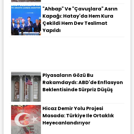
"Ahbap" Ve "çavuşlara" Asrın
Kapağı: Hatay'da Hem Kura
Çekildi Hem Dev Teslimat
Yapıldı
Piyasaların Gözü Bu
Rakamdaydı: ABD'de Enflasyon
Beklentisinde Sürpriz Düşüş
Hicaz Demir Yolu Projesi
Masada: Türkiye Ile Ortaklık
Heyecanlandırıyor