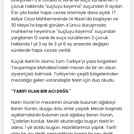
çocuk hakkında "suçluyu kayırma" suçundan 6 aydan
5'er yıla kadar hapis cezası istemiyle dava açıldı. 17.
Asliye Ceza Mahkemesinde 14 Nisan'da başlayan ve
30 Mayıs'ta kapalı görülen 4'üncü duruşmada
mahkeme heyetince "suçluyu kayırma" suçundan
yargılanan 12 sanık ile suça sürüklenen 3 çocuk
hakkında 1 yıl 3 ay ile 3 yıl 6 ay arasında değişen
sürelerde hapis cezası verildi.
Küçük Narin'in ölümü tüm Türkiye'yi yasa boğarken
Tavşantepe Mahallesi'ndeki mezarı da bir an olsun
ziyaretçisiz kalmadı. Türkiye'nin çeşitli bölgelerinden
mezarlığa gelen vatandaşlar Narin için dua okudu.
"TARİFİ OLAN BİR ACI DEĞİL"
Narin Güran'ın mezarının önünde bulunan ağabeyi
Baran Güran, duygu dolu anlar yaşadı. Mezarı başında
açıklamalarda bulunan acılı ağabey Baran Güran,
"Çadırları kurduk. Mevlit okutacağız bugün Narin'in
adına. 1 yılı doldu bugün. Hazırlıklarımızı yaptık. Tarifi
olan bir acı değil, perişanlıktan başka bir şey değil.