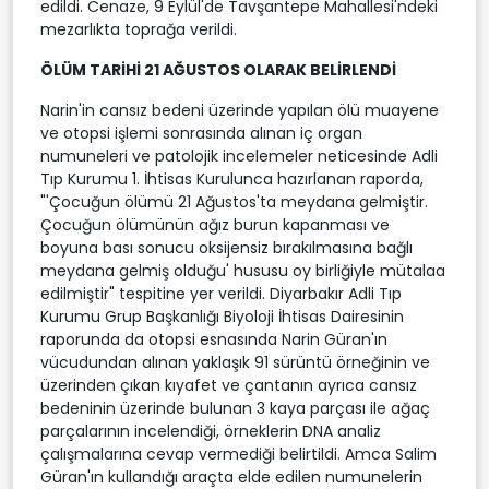
edildi. Cenaze, 9 Eylül'de Tavşantepe Mahallesi'ndeki
mezarlıkta toprağa verildi.
ÖLÜM TARİHİ 21 AĞUSTOS OLARAK BELİRLENDİ
Narin'in cansız bedeni üzerinde yapılan ölü muayene
ve otopsi işlemi sonrasında alınan iç organ
numuneleri ve patolojik incelemeler neticesinde Adli
Tıp Kurumu 1. İhtisas Kurulunca hazırlanan raporda,
"'Çocuğun ölümü 21 Ağustos'ta meydana gelmiştir.
Çocuğun ölümünün ağız burun kapanması ve
boyuna bası sonucu oksijensiz bırakılmasına bağlı
meydana gelmiş olduğu' hususu oy birliğiyle mütalaa
edilmiştir" tespitine yer verildi. Diyarbakır Adli Tıp
Kurumu Grup Başkanlığı Biyoloji İhtisas Dairesinin
raporunda da otopsi esnasında Narin Güran'ın
vücudundan alınan yaklaşık 91 sürüntü örneğinin ve
üzerinden çıkan kıyafet ve çantanın ayrıca cansız
bedeninin üzerinde bulunan 3 kaya parçası ile ağaç
parçalarının incelendiği, örneklerin DNA analiz
çalışmalarına cevap vermediği belirtildi. Amca Salim
Güran'ın kullandığı araçta elde edilen numunelerin