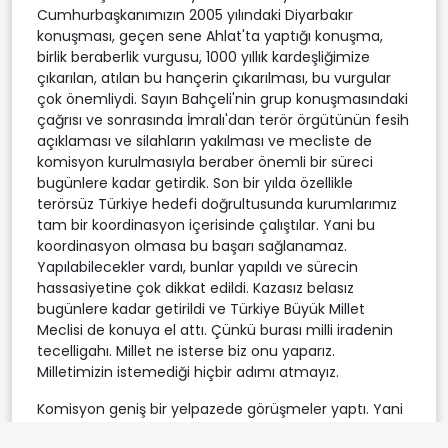
Cumhurbaşkanımızın 2005 yılındaki Diyarbakır
konuşması, geçen sene Ahlat'ta yaptığı konuşma,
birlik beraberlik vurgusu, 1000 yıllık kardeşliğimize
çıkarılan, atılan bu hançerin çıkarılması, bu vurgular
çok önemliydi. Sayın Bahçeli'nin grup konuşmasındaki
çağrısı ve sonrasında İmralı'dan terör örgütünün fesih
açıklaması ve silahların yakılması ve mecliste de
komisyon kurulmasıyla beraber önemli bir süreci
bugünlere kadar getirdik. Son bir yılda özellikle
terörsüz Türkiye hedefi doğrultusunda kurumlarımız
tam bir koordinasyon içerisinde çalıştılar. Yani bu
koordinasyon olmasa bu başarı sağlanamaz.
Yapılabilecekler vardı, bunlar yapıldı ve sürecin
hassasiyetine çok dikkat edildi. Kazasız belasız
bugünlere kadar getirildi ve Türkiye Büyük Millet
Meclisi de konuya el attı. Çünkü burası milli iradenin
tecelligahı. Millet ne isterse biz onu yaparız.
Milletimizin istemediği hiçbir adımı atmayız.
Komisyon geniş bir yelpazede görüşmeler yaptı. Yani
partilerimizin büyük bir ekseriyeti orada temsil ediliyor