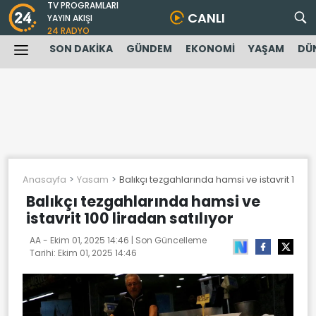
TV PROGRAMLARI
CANLI
YAYIN AKIŞI
24 RADYO
SON DAKİKA
GÜNDEM
EKONOMİ
YAŞAM
DÜ
Anasayfa
Yasam
Balıkçı tezgahlarında hamsi ve istavrit 100 li
Balıkçı tezgahlarında hamsi ve
istavrit 100 liradan satılıyor
AA -
Ekim 01, 2025 14:46
| Son Güncelleme
Tarihi:
Ekim 01, 2025 14:46