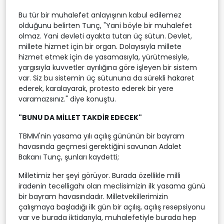
Bu tür bir muhalefet anlayışının kabul edilemez
olduğunu belirten Tunç, "Yani böyle bir muhalefet
olmaz. Yani devleti ayakta tutan üç sütun. Devlet,
millete hizmet için bir organ. Dolayısıyla millete
hizmet etmek için de yasamasıyla, yürütmesiyle,
yargısıyla kuvvetler ayrılığına göre işleyen bir sistem
var. Siz bu sistemin üç sütununa da sürekli hakaret
ederek, karalayarak, protesto ederek bir yere
varamazsınız." diye konuştu.
"BUNU DA MİLLET TAKDİR EDECEK"
TBMM'nin yasama yılı açılış gününün bir bayram
havasında geçmesi gerektiğini savunan Adalet
Bakanı Tunç, şunları kaydetti;
Milletimiz her şeyi görüyor. Burada özellikle milli
iradenin tecelligahı olan meclisimizin ilk yasama günü
bir bayram havasındadır. Milletvekillerimizin
çalışmaya başladığı ilk gün bir açılış, açılış resepsiyonu
var ve burada iktidarıyla, muhalefetiyle burada hep