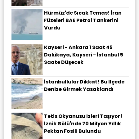
Hürmüz'de Sıcak Temas! İran
Füzeleri BAE Petrol Tankerini
Vurdu
Kayseri - Ankara 1 Saat 45
Dakikaya, Kayseri - İstanbul 5
Saate Düşecek
İstanbullular Dikkat! Bu Ilçede
Denize Girmek Yasaklandı
Tetis Okyanusu Izleri Taşıyor!
İznik Gölü'nde 70 Milyon Yıllık
Pektan Fosili Bulundu