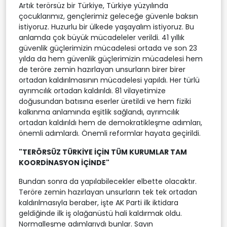
Artık terörsüz bir Türkiye, Türkiye yüzyılında
çocuklarımız, gençlerimiz geleceğe güvenle baksın
istiyoruz. Huzurlu bir ülkede yaşayalım istiyoruz. Bu
anlamda çok büyük mücadeleler verildi. 41 yıllık
güvenlik güçlerimizin mücadelesi ortada ve son 23
yılda da hem güvenlik güçlerimizin mücadelesi hem
de teröre zemin hazırlayan unsurların birer birer
ortadan kaldırılmasının mücadelesi yapıldı. Her türlü
ayrımcılık ortadan kaldırıldı. 81 vilayetimize
doğusundan batısına eserler üretildi ve hem fiziki
kalkınma anlamında eşitlik sağlandı, ayrımcılık
ortadan kaldırıldı hem de demokratikleşme adımları,
önemli adımlardı. Önemli reformlar hayata geçirildi.
"TERÖRSÜZ TÜRKİYE İÇİN TÜM KURUMLAR TAM
KOORDİNASYON İÇİNDE"
Bundan sonra da yapılabilecekler elbette olacaktır.
Teröre zemin hazırlayan unsurların tek tek ortadan
kaldırılmasıyla beraber, işte AK Parti ilk iktidara
geldiğinde ilk iş olağanüstü hali kaldırmak oldu.
Normalleşme adımlarıydı bunlar. Sayın