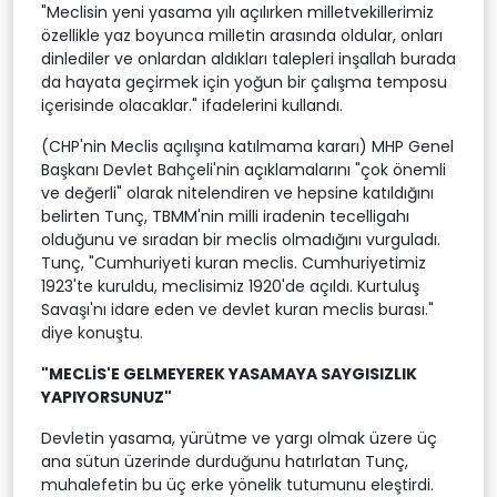
"Meclisin yeni yasama yılı açılırken milletvekillerimiz
özellikle yaz boyunca milletin arasında oldular, onları
dinlediler ve onlardan aldıkları talepleri inşallah burada
da hayata geçirmek için yoğun bir çalışma temposu
içerisinde olacaklar." ifadelerini kullandı.
(CHP'nin Meclis açılışına katılmama kararı) MHP Genel
Başkanı Devlet Bahçeli'nin açıklamalarını "çok önemli
ve değerli" olarak nitelendiren ve hepsine katıldığını
belirten Tunç, TBMM'nin milli iradenin tecelligahı
olduğunu ve sıradan bir meclis olmadığını vurguladı.
Tunç, "Cumhuriyeti kuran meclis. Cumhuriyetimiz
1923'te kuruldu, meclisimiz 1920'de açıldı. Kurtuluş
Savaşı'nı idare eden ve devlet kuran meclis burası."
diye konuştu.
"MECLİS'E GELMEYEREK YASAMAYA SAYGISIZLIK
YAPIYORSUNUZ"
Devletin yasama, yürütme ve yargı olmak üzere üç
ana sütun üzerinde durduğunu hatırlatan Tunç,
muhalefetin bu üç erke yönelik tutumunu eleştirdi.