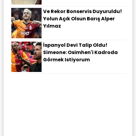
Ve Rekor Bonservis Duyuruldu!
Yolun Açık Olsun Barış Alper
Yılmaz
İspanyol Devi Talip Oldu!
Simeone: Osimhen'i Kadroda
Görmek Istiyorum