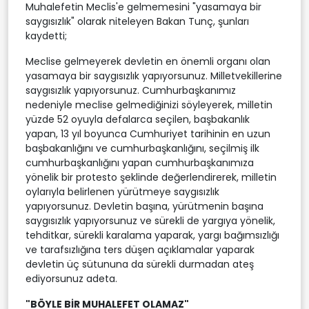
Muhalefetin Meclis'e gelmemesini "yasamaya bir
saygısızlık" olarak niteleyen Bakan Tunç, şunları
kaydetti;
Meclise gelmeyerek devletin en önemli organı olan
yasamaya bir saygısızlık yapıyorsunuz. Milletvekillerine
saygısızlık yapıyorsunuz. Cumhurbaşkanımız
nedeniyle meclise gelmediğinizi söyleyerek, milletin
yüzde 52 oyuyla defalarca seçilen, başbakanlık
yapan, 13 yıl boyunca Cumhuriyet tarihinin en uzun
başbakanlığını ve cumhurbaşkanlığını, seçilmiş ilk
cumhurbaşkanlığını yapan cumhurbaşkanımıza
yönelik bir protesto şeklinde değerlendirerek, milletin
oylarıyla belirlenen yürütmeye saygısızlık
yapıyorsunuz. Devletin başına, yürütmenin başına
saygısızlık yapıyorsunuz ve sürekli de yargıya yönelik,
tehditkar, sürekli karalama yaparak, yargı bağımsızlığı
ve tarafsızlığına ters düşen açıklamalar yaparak
devletin üç sütununa da sürekli durmadan ateş
ediyorsunuz adeta.
"BÖYLE BİR MUHALEFET OLAMAZ"