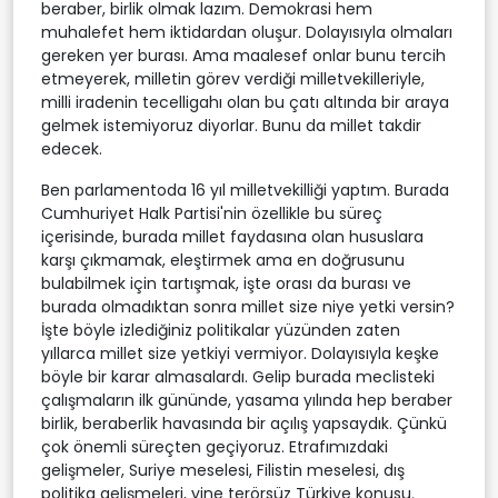
beraber, birlik olmak lazım. Demokrasi hem
muhalefet hem iktidardan oluşur. Dolayısıyla olmaları
gereken yer burası. Ama maalesef onlar bunu tercih
etmeyerek, milletin görev verdiği milletvekilleriyle,
milli iradenin tecelligahı olan bu çatı altında bir araya
gelmek istemiyoruz diyorlar. Bunu da millet takdir
edecek.
Ben parlamentoda 16 yıl milletvekilliği yaptım. Burada
Cumhuriyet Halk Partisi'nin özellikle bu süreç
içerisinde, burada millet faydasına olan hususlara
karşı çıkmamak, eleştirmek ama en doğrusunu
bulabilmek için tartışmak, işte orası da burası ve
burada olmadıktan sonra millet size niye yetki versin?
İşte böyle izlediğiniz politikalar yüzünden zaten
yıllarca millet size yetkiyi vermiyor. Dolayısıyla keşke
böyle bir karar almasalardı. Gelip burada meclisteki
çalışmaların ilk gününde, yasama yılında hep beraber
birlik, beraberlik havasında bir açılış yapsaydık. Çünkü
çok önemli süreçten geçiyoruz. Etrafımızdaki
gelişmeler, Suriye meselesi, Filistin meselesi, dış
politika gelişmeleri, yine terörsüz Türkiye konusu.