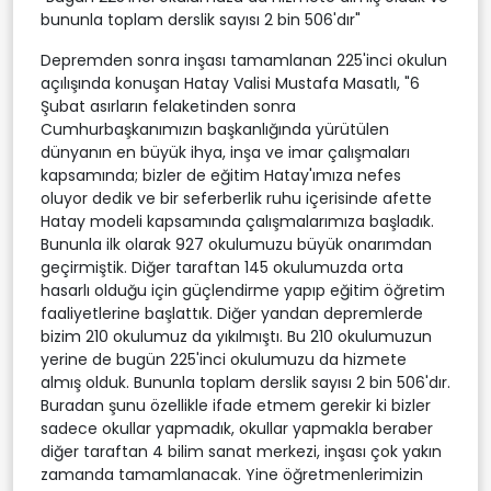
bununla toplam derslik sayısı 2 bin 506'dır"
Depremden sonra inşası tamamlanan 225'inci okulun
açılışında konuşan Hatay Valisi Mustafa Masatlı, "6
Şubat asırların felaketinden sonra
Cumhurbaşkanımızın başkanlığında yürütülen
dünyanın en büyük ihya, inşa ve imar çalışmaları
kapsamında; bizler de eğitim Hatay'ımıza nefes
oluyor dedik ve bir seferberlik ruhu içerisinde afette
Hatay modeli kapsamında çalışmalarımıza başladık.
Bununla ilk olarak 927 okulumuzu büyük onarımdan
geçirmiştik. Diğer taraftan 145 okulumuzda orta
hasarlı olduğu için güçlendirme yapıp eğitim öğretim
faaliyetlerine başlattık. Diğer yandan depremlerde
bizim 210 okulumuz da yıkılmıştı. Bu 210 okulumuzun
yerine de bugün 225'inci okulumuzu da hizmete
almış olduk. Bununla toplam derslik sayısı 2 bin 506'dır.
Buradan şunu özellikle ifade etmem gerekir ki bizler
sadece okullar yapmadık, okullar yapmakla beraber
diğer taraftan 4 bilim sanat merkezi, inşası çok yakın
zamanda tamamlanacak. Yine öğretmenlerimizin