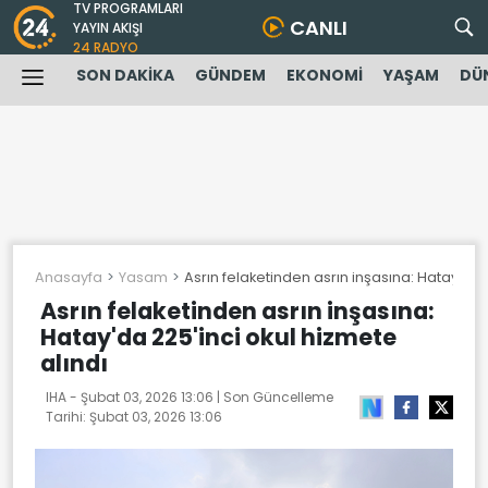
TV PROGRAMLARI
CANLI
YAYIN AKIŞI
24 RADYO
SON DAKİKA
GÜNDEM
EKONOMİ
YAŞAM
DÜ
Anasayfa
Yasam
Asrın felaketinden asrın inşasına: Hatay'da 
Asrın felaketinden asrın inşasına:
Hatay'da 225'inci okul hizmete
alındı
IHA -
Şubat 03, 2026 13:06
| Son Güncelleme
Tarihi:
Şubat 03, 2026 13:06