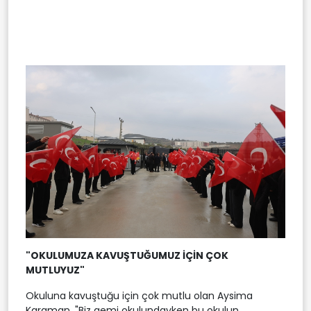
"OKULUMUZA KAVUŞTUĞUMUZ İÇİN ÇOK
MUTLUYUZ"
Okuluna kavuştuğu için çok mutlu olan Aysima
Karaman, "Biz gemi okulundayken bu okulun