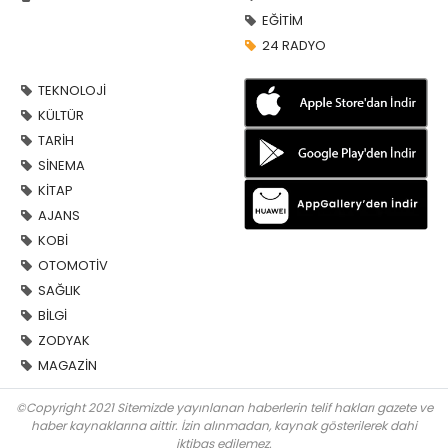
EĞİTİM
24 RADYO
TEKNOLOJİ
KÜLTÜR
TARİH
SİNEMA
KİTAP
AJANS
KOBİ
OTOMOTİV
SAĞLIK
BİLGİ
ZODYAK
MAGAZİN
©Copyright 2021 Sitemizde yayınlanan haberlerin telif hakları gazete ve
haber kaynaklarına aittir. İzin alınmadan, kaynak gösterilerek dahi
iktibas edilemez.