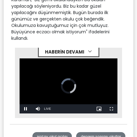
yapılacağı söyleniyordu. Biz bu kadar güzel
yapılacağını düşünmemiştik. Bugün burada ilk
günümüz ve gerçekten okulu çok beğendik.
Okulumuza kavuştuğumuz için çok mutluyuz.
Büyüyünce eczacı olmak istiyorum" ifadelerini
kullandı.
HABERİN DEVAMI
Stream
LIVE
Pause
Mute
Picture-
Fullscreen
in-
Picture
Type
Hatay okul açılışı
deprem sonrası okullar