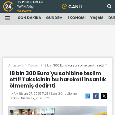
TV PROGRAMLARI
CANLI
YAYIN AKIŞI
24 RADYO
SON DAKİKA
GÜNDEM
EKONOMİ
YAŞAM
DÜ
Anasayfa
Yasam
18 bin 300 Euro'yu sahibine teslim etti! Taksi
18 bin 300 Euro'yu sahibine teslim
etti! Taksicinin bu hareketi insanlık
ölmemiş dedirtti
İHA -
Nisan 27, 2025 11:23
| Son Güncelleme
Tarihi:
Nisan 27, 2025 11:23