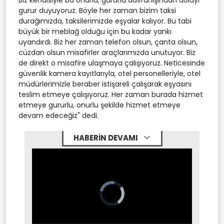
Biz kendisiyle bu onurlu, gururlu davranışından dolayı
gurur duyuyoruz. Böyle her zaman bizim taksi
durağımızda, taksilerimizde eşyalar kalıyor. Bu tabi
büyük bir meblağ olduğu için bu kadar yankı
uyandırdı. Biz her zaman telefon olsun, çanta olsun,
cüzdan olsun misafirler araçlarımızda unutuyor. Biz
de direkt o misafire ulaşmaya çalışıyoruz. Neticesinde
güvenlik kamera kayıtlarıyla, otel personelleriyle, otel
müdürlerimizle beraber istişareli çalışarak eşyasını
teslim etmeye çalışıyoruz. Her zaman burada hizmet
etmeye gururlu, onurlu şekilde hizmet etmeye
devam edeceğiz" dedi.
HABERİN DEVAMI
Video
Player
is
loading.