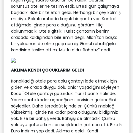
Akşam geç saatte aradılar. Geri aldık. Getirdik
sorunsuz otellerine teslim ettik. Ertesi gün çalışmaya
başladık. Bize bir telefon geldi. Herhangi bir şey kalmış
mı diye. Baktık arabada küçük bir çanta var. Kontrol
ettiğimde içinde para olduğunu gördüm. Hiç
dokunmadık. Otele gittik. Turist çantanın benim
arabada kaldığından bile emin değil. Allah'tan başka
bir yolcunun de eline geçmemiş. Gönül rahatlığıyla
kendisine teslim ettim. Mutlu oldu. Rahatız'' dedi.
AKLIMA KENDİ ÇOCUKLARIM GELDİ
Konakladığı otele para dolu çantayı iade etmek için
giden ve orada duygu dolu anlar yaşadığını söyleyen
Koca ''Otele çantayı götürdük. Turist panik halinde.
Yarım saate kadar uçacağının servisinin geleceğini
söylediler. Daha tereddüt içindeler. Çünkü meblağ
yüksekmiş. İçinde ne kadar para olduğunu bildiğimiz
yok. Bize bir bahşiş verdi. Bahşişi de almadık. Çünkü
yolcuyu götürürken sarı saçlı kadın çok rica etti. Bize 5
Euro indirim yap dedi. Aklıma o geldi. Kendi