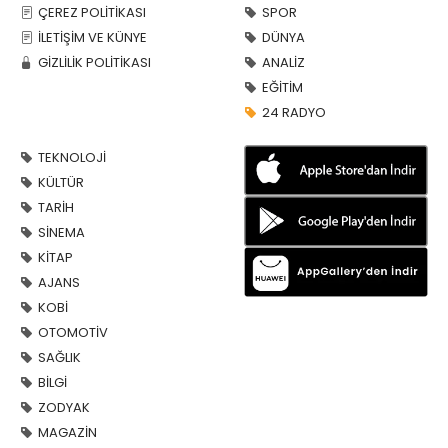
ÇEREZ POLİTİKASI
SPOR
İLETİŞİM VE KÜNYE
DÜNYA
GİZLİLİK POLİTİKASI
ANALİZ
EĞİTİM
24 RADYO
TEKNOLOJİ
KÜLTÜR
TARİH
SİNEMA
KİTAP
AJANS
KOBİ
OTOMOTİV
SAĞLIK
BİLGİ
ZODYAK
MAGAZİN