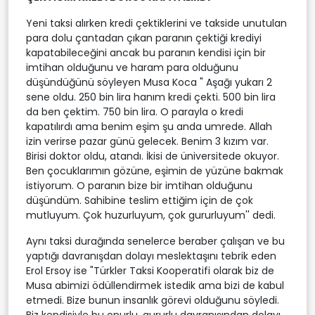
Yeni taksi alırken kredi çektiklerini ve takside unutulan
para dolu çantadan çıkan paranın çektiği krediyi
kapatabileceğini ancak bu paranın kendisi için bir
imtihan olduğunu ve haram para olduğunu
düşündüğünü söyleyen Musa Koca " Aşağı yukarı 2
sene oldu. 250 bin lira hanım kredi çekti. 500 bin lira
da ben çektim. 750 bin lira. O parayla o kredi
kapatılırdı ama benim eşim şu anda umrede. Allah
izin verirse pazar günü gelecek. Benim 3 kızım var.
Birisi doktor oldu, atandı. İkisi de üniversitede okuyor.
Ben çocuklarımın gözüne, eşimin de yüzüne bakmak
istiyorum. O paranın bize bir imtihan olduğunu
düşündüm. Sahibine teslim ettiğim için de çok
mutluyum. Çok huzurluyum, çok gururluyum'' dedi.
Aynı taksi durağında senelerce beraber çalışan ve bu
yaptığı davranışdan dolayı meslektaşını tebrik eden
Erol Ersoy ise "Türkler Taksi Kooperatifi olarak biz de
Musa abimizi ödüllendirmek istedik ama bizi de kabul
etmedi. Bize bunun insanlık görevi olduğunu söyledi.