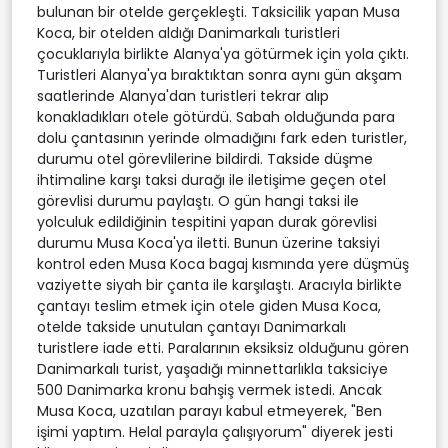
bulunan bir otelde gerçekleşti. Taksicilik yapan Musa
Koca, bir otelden aldığı Danimarkalı turistleri
çocuklarıyla birlikte Alanya'ya götürmek için yola çıktı.
Turistleri Alanya'ya bıraktıktan sonra aynı gün akşam
saatlerinde Alanya'dan turistleri tekrar alıp
konakladıkları otele götürdü. Sabah olduğunda para
dolu çantasının yerinde olmadığını fark eden turistler,
durumu otel görevlilerine bildirdi. Takside düşme
ihtimaline karşı taksi durağı ile iletişime geçen otel
görevlisi durumu paylaştı. O gün hangi taksi ile
yolculuk edildiğinin tespitini yapan durak görevlisi
durumu Musa Koca'ya iletti. Bunun üzerine taksiyi
kontrol eden Musa Koca bagaj kısmında yere düşmüş
vaziyette siyah bir çanta ile karşılaştı. Aracıyla birlikte
çantayı teslim etmek için otele giden Musa Koca,
otelde takside unutulan çantayı Danimarkalı
turistlere iade etti. Paralarının eksiksiz olduğunu gören
Danimarkalı turist, yaşadığı minnettarlıkla taksiciye
500 Danimarka kronu bahşiş vermek istedi. Ancak
Musa Koca, uzatılan parayı kabul etmeyerek, "Ben
işimi yaptım. Helal parayla çalışıyorum" diyerek jesti