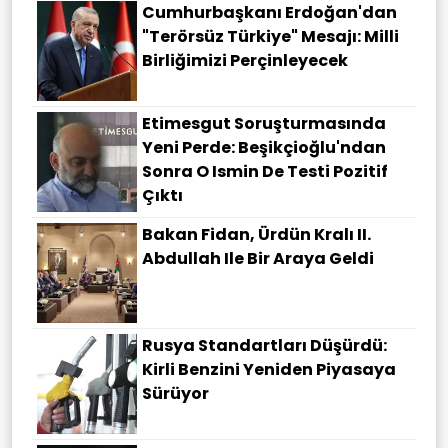
Cumhurbaşkanı Erdoğan'dan
"terörsüz Türkiye" Mesajı: Milli
Birliğimizi Perçinleyecek
Etimesgut Soruşturmasında
Yeni Perde: Beşikçioğlu'ndan
Sonra O Ismin De Testi Pozitif
Çıktı
Bakan Fidan, Ürdün Kralı II.
Abdullah Ile Bir Araya Geldi
Rusya Standartları Düşürdü:
Kirli Benzini Yeniden Piyasaya
Sürüyor