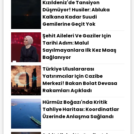
Kızıldeniz'de Tansiyon
Düşmüyor! Husiler: Abluka
Kalkana Kadar Suudi
Gemilerine Geçit Yok
Şehit Aileleri Ve Gaziler Için
Tarihi Adım: Malul
Sayılmayanlara Ilk Kez Maaş
Bağlanıyor
Türkiye Uluslararası
Yatırımcılar Için Cazibe
Merkezi! Bakan Bolat Devasa
Rakamları Açıkladı
Hürmüz Boğazı'nda Kritik
Tahliye Haritası: Koordinatlar
Üzerinde Anlaşma Sağlandı