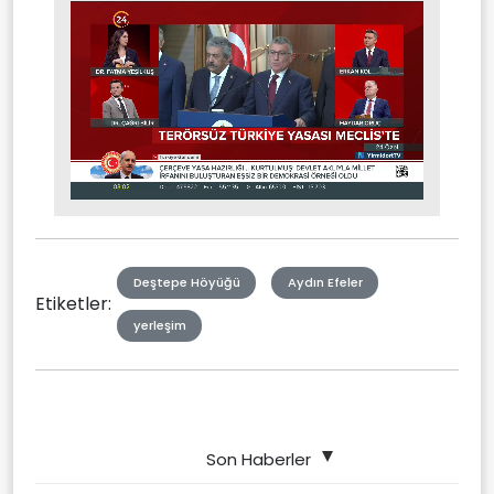
Stream
Unmute
Type
Deştepe Höyüğü
Aydın Efeler
Etiketler:
yerleşim
Son Haberler