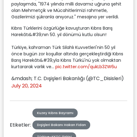
paylaşımda, "1974 yılında milli davamız uğruna şehit
olan Mehmetçik ve Mücahitlerimizi rahmetle,
Gazilerimizi şükranla anıyoruz." mesajına yer verildi.
Kıbrıs Türklerini özgürlüğe kavuşturan Kıbrıs Barış
Harekâtı&#39;nın 50. yıl dönümü kutlu olsun!
Türkiye, kahraman Türk Silahlı Kuvvetleri'nin 50 yıl
önce bugün zor koşullar altında gerçekleştirdiği Kıbrıs
Barış Harekâtı&#39;yla Kıbrıs Türkü'nü yok olmaktan
kurtararak varlık ve...
pic.twitter.com/qukLb3ZW6u
&mdash; T.C. Dışişleri Bakanlığı (@TC_Disisleri)
July 20, 2024
Kuzey Kıbrıs Bayramı
Etiketler:
Dışişleri Bakanı Hakan Fidan
Türkiye-KKTC ilişkisi