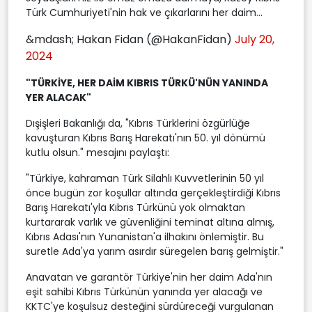
Türk Cumhuriyeti'nin hak ve çıkarlarını her daim...
&mdash; Hakan Fidan (@HakanFidan)
July 20,
2024
"TÜRKİYE, HER DAİM KIBRIS TÜRKÜ'NÜN YANINDA
YER ALACAK"
Dışişleri Bakanlığı da, "Kıbrıs Türklerini özgürlüğe
kavuşturan Kıbrıs Barış Harekatı'nın 50. yıl dönümü
kutlu olsun." mesajını paylaştı:
"Türkiye, kahraman Türk Silahlı Kuvvetlerinin 50 yıl
önce bugün zor koşullar altında gerçekleştirdiği Kıbrıs
Barış Harekatı'yla Kıbrıs Türkünü yok olmaktan
kurtararak varlık ve güvenliğini teminat altına almış,
Kıbrıs Adası'nın Yunanistan'a ilhakını önlemiştir. Bu
suretle Ada'ya yarım asırdır süregelen barış gelmiştir."
Anavatan ve garantör Türkiye'nin her daim Ada'nın
eşit sahibi Kıbrıs Türkünün yanında yer alacağı ve
KKTC'ye koşulsuz desteğini sürdüreceği vurgulanan