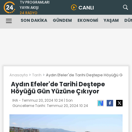
TV PROGRAMLARI
CANLI
YAYIN AKIŞI
24 RADYO
SON DAKİKA
GÜNDEM
EKONOMİ
YAŞAM
DÜ
Anasayfa
Tarih
Aydın Efeler'de Tarihi Deştepe Höyüğü Gün Yü
Aydın Efeler'de Tarihi Deştepe
Höyüğü Gün Yüzüne Çıkıyor
IHA -
Temmuz 20, 2024 10:24
| Son
Güncelleme Tarihi:
Temmuz 20, 2024 10:24