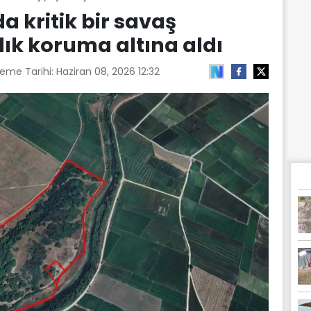
a kritik bir savaş
ık koruma altına aldı
leme Tarihi:
Haziran 08, 2026 12:32