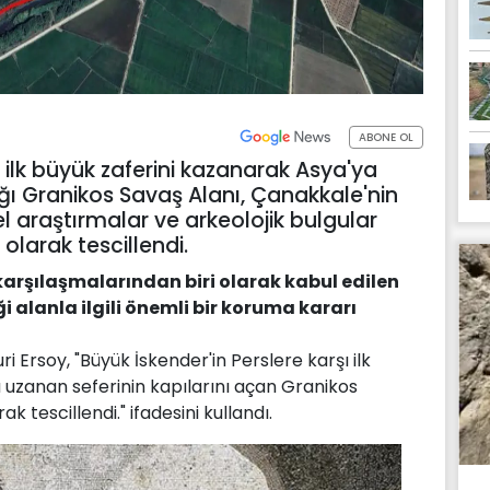
ABONE OL
ı ilk büyük zaferini kazanarak Asya'ya
ığı Granikos Savaş Alanı, Çanakkale'nin
el araştırmalar ve arkeolojik bulgular
 olarak tescillendi.
 karşılaşmalarından biri olarak kabul edilen
i alanla ilgili önemli bir koruma kararı
 Ersoy, "Büyük İskender'in Perslere karşı ilk
 uzanan seferinin kapılarını açan Granikos
rak tescillendi." ifadesini kullandı.