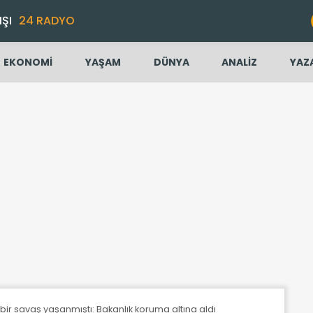
IŞI
24 RADYO
EKONOMİ
YAŞAM
DÜNYA
ANALİZ
YAZ
 bir savaş yaşanmıştı: Bakanlık koruma altına aldı