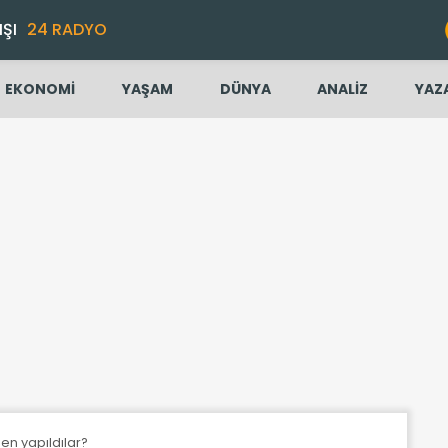
IŞI
24 RADYO
EKONOMİ
YAŞAM
DÜNYA
ANALİZ
YAZ
eden yapıldılar?