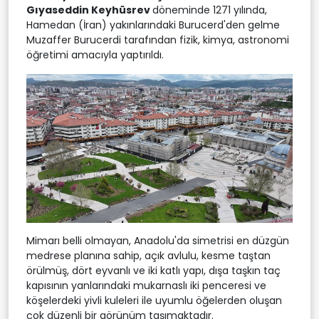
Gıyaseddin Keyhüsrev
döneminde 1271 yılında,
Hamedan (İran) yakınlarındaki Burucerd'den gelme
Muzaffer Burucerdi tarafından fizik, kimya, astronomi
öğretimi amacıyla yaptırıldı.
Mimarı belli olmayan, Anadolu'da simetrisi en düzgün
medrese planına sahip, açık avlulu, kesme taştan
örülmüş, dört eyvanlı ve iki katlı yapı, dışa taşkın taç
kapısının yanlarındaki mukarnaslı iki penceresi ve
köşelerdeki yivli kuleleri ile uyumlu öğelerden oluşan
çok düzenli bir görünüm taşımaktadır.