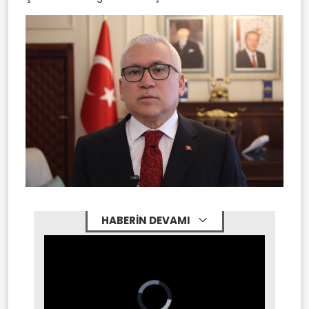
HABERİN DEVAMI
Video
Player
is
loading.