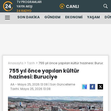
TV PROGRAMLARI
CANLI
YAYIN AKIŞI
24 RADYO
SON DAKİKA
GÜNDEM
EKONOMİ
YAŞAM
DÜ
Anasayfa
Tarih
755 yıl önce yapılan kültür hazinesi: Buruciye
755 yıl önce yapılan kültür
hazinesi: Buruciye
AA -
Mayıs 25, 2026 13:08
| Son Güncelleme
Tarihi:
Mayıs 25, 2026 13:08