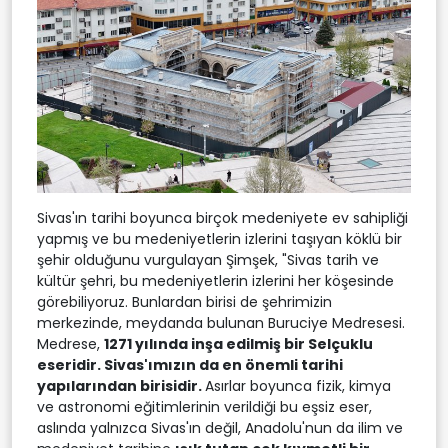
Sivas'ın tarihi boyunca birçok medeniyete ev sahipliği
yapmış ve bu medeniyetlerin izlerini taşıyan köklü bir
şehir olduğunu vurgulayan Şimşek, "Sivas tarih ve
kültür şehri, bu medeniyetlerin izlerini her köşesinde
görebiliyoruz. Bunlardan birisi de şehrimizin
merkezinde, meydanda bulunan Buruciye Medresesi.
Medrese,
1271 yılında inşa edilmiş bir Selçuklu
eseridir. Sivas'ımızın da en önemli tarihi
yapılarından birisidir.
Asırlar boyunca fizik, kimya
ve astronomi eğitimlerinin verildiği bu eşsiz eser,
aslında yalnızca Sivas'ın değil, Anadolu'nun da ilim ve