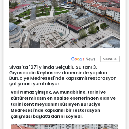
ABONE OL
Sivas'ta 1271 yılında Selçuklu Sultanı 3.
Gıyaseddin Keyhüsrev döneminde yapılan
Buruciye Medresesi'nde kapsamlı restorasyon
çalışması yürütülüyor.
Vali Yılmaz Şimşek, AA muhabirine, tarihi ve
kültürel mirasın en nadide eserlerinden olan ve
tarihi kent meydanını süsleyen Buruciye
Medresesi'nde kapsamlı bir restorasyon
çalışması başlattıklarını söyledi.