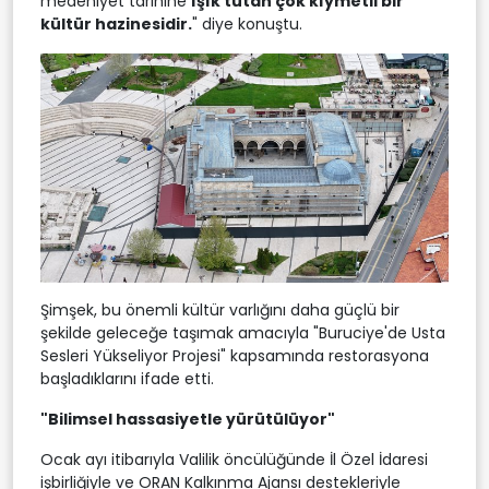
medeniyet tarihine
ışık tutan çok kıymetli bir
kültür hazinesidir.
" diye konuştu.
Şimşek, bu önemli kültür varlığını daha güçlü bir
şekilde geleceğe taşımak amacıyla "Buruciye'de Usta
Sesleri Yükseliyor Projesi" kapsamında restorasyona
başladıklarını ifade etti.
"Bilimsel hassasiyetle yürütülüyor"
Ocak ayı itibarıyla Valilik öncülüğünde İl Özel İdaresi
işbirliğiyle ve ORAN Kalkınma Ajansı destekleriyle