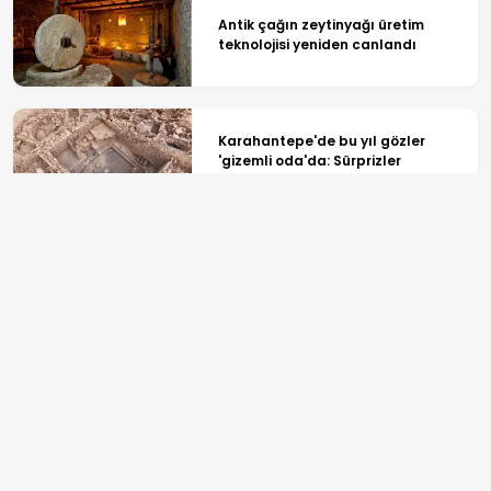
Antik çağın zeytinyağı üretim
teknolojisi yeniden canlandı
Karahantepe'de bu yıl gözler
'gizemli oda'da: Sürprizler
bekleniyor
Tarla sürerken buldu: Son 8 yılda
4.5 milyon kişi ziyaret etti
ANASAYFA
SPOR