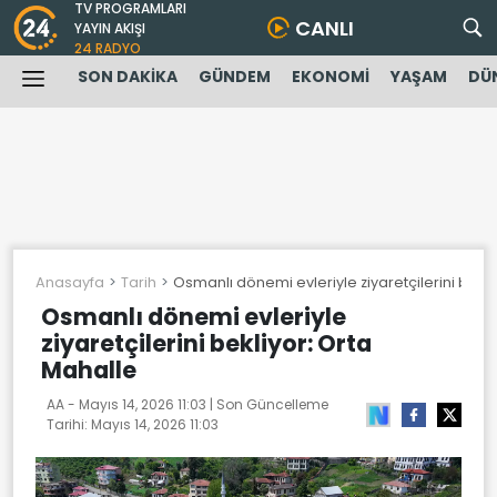
TV PROGRAMLARI
CANLI
YAYIN AKIŞI
24 RADYO
SON DAKİKA
GÜNDEM
EKONOMİ
YAŞAM
DÜ
Anasayfa
Tarih
Osmanlı dönemi evleriyle ziyaretçilerini bekli
Osmanlı dönemi evleriyle
ziyaretçilerini bekliyor: Orta
Mahalle
AA -
Mayıs 14, 2026 11:03
| Son Güncelleme
Tarihi:
Mayıs 14, 2026 11:03