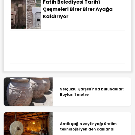
Fatih Belediyesi Tarihî
Çeşmeleri Birer Birer Ayağa
Kaldırıyor
Hürmüz'de Sıcak Temas! İran
Füzeleri BAE Petrol Tankerini
Vurdu
Selçuklu Çarşısı'nda bulundular:
Boyları 1 metre
Antik çağın zeytinyağı üretim
teknolojisi yeniden canlandı