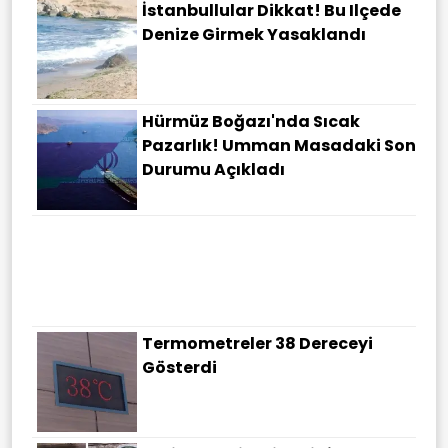
İstanbullular Dikkat! Bu Ilçede
Denize Girmek Yasaklandı
Hürmüz Boğazı'nda Sıcak
Pazarlık! Umman Masadaki Son
Durumu Açıkladı
AK Parti 25 Yıllık Başarı
Hikayesini Bu Videoyla Özetledi:
Milletin Hikayesi, Türkiye Kitabı
Termometreler 38 Dereceyi
Gösterdi