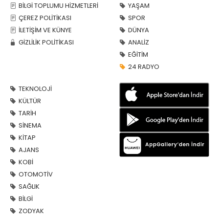
BİLGİ TOPLUMU HİZMETLERİ
YAŞAM
ÇEREZ POLİTİKASI
SPOR
İLETİŞİM VE KÜNYE
DÜNYA
GİZLİLİK POLİTİKASI
ANALİZ
EĞİTİM
24 RADYO
TEKNOLOJİ
KÜLTÜR
TARİH
SİNEMA
KİTAP
AJANS
KOBİ
OTOMOTİV
SAĞLIK
BİLGİ
ZODYAK