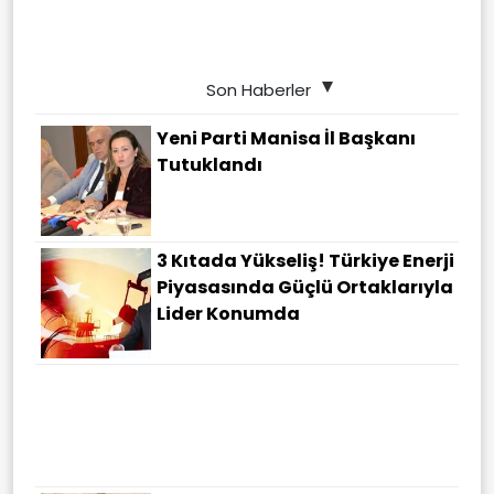
Son Haberler
Yeni Parti Manisa İl Başkanı
Tutuklandı
3 Kıtada Yükseliş! Türkiye Enerji
Piyasasında Güçlü Ortaklarıyla
Lider Konumda
Şanlıurfa'da Zincirleme Trafik
Kazası: Çok Sayıda Yaralı Var