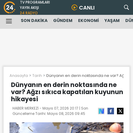
TV PROGRAMLARI
CANLI
YAYIN AKIŞI
24 RADYO
SON DAKİKA
GÜNDEM
EKONOMİ
YAŞAM
DÜ
Anasayfa
Tarih
Dünyanın en derin noktasında ne var? Ağzı sık
Dünyanın en derin noktasında ne
var? Ağzı sıkıca kapatılan kuyunun
hikayesi
HABER MERKEZİ -
Mayıs 07, 2026 20:17
| Son
Güncelleme Tarihi:
Mayıs 08, 2026 09:45