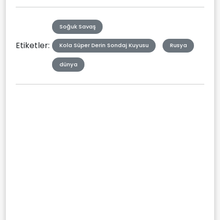
Soğuk Savaş
Etiketler:
Kola Süper Derin Sondaj Kuyusu
Rusya
dünya