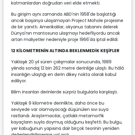
katmanlardan doğrudan veri elde etmekti.
Bu girişim aynı zamanda ABD'nin 1958'de başlattığı
ancak başarıya ulaşamayan Project Mohole projesine
de bir yanıttı. Amerikalılar, okyanus tabanını delerek
Dünya'nın mantosuna ulaşmayı hedefliyordu ancak
artan maliyetler nedeniyle proje 1966'da iptal edildi.
12 KİLOMETRENİN ALTINDA BEKLENMEDİK KEŞİFLER
Yaklaşık 20 yıl süren çalışmalar sonucunda, 1989
yılında sondaj 12 bin 262 metre derinliğe ulaştı. Bu hâlâ
insanlığın ulaştığı en derin dikey nokta olarak kabul
ediliyor.
Bilim insanları derinlerde sürpriz bulgularla karşılaştı.
Yaklaşık 9 kilometre derinlikte, daha önce bu
seviyede var olamayacağı düşünülen sıvı suya
rastlandı. Araştırmacılar, çatlaklı metamorfik
kayaçların suyla doymuş olduğunu keşfetti. Bu bulgu,
yer kabuğunun yapısına dair birçok teorinin yeniden
değerlendirilmesine yol açtı.