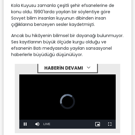
Kola Kuyusu zamanla çeşitli şehir efsanelerine de
konu oldu. 1990'larda yayılan bir söylentiye göre
Sovyet bilim insanları kuyunun dibinden insan
çığlıklarına benzeyen sesler kaydetmişti.
Ancak bu hikâyenin bilimsel bir dayanağı bulunmuyor.
Ses kayıtlarının büyük ölçüde kurgu olduğu ve
efsanenin Batı medyasında yayılan sansasyonel
haberlerle büyüdüğü düşünülüyor.
HABERİN DEVAMI
Video
Player
is
loading.
Stream
LIVE
Pause
Mute
Picture-
Fullscreen
in-
Picture
Type