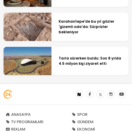
Karahantepe'de bu yıl gözler
'gizemli oda'da: Sürprizler
bekleniyor
Tarla sürerken buldu: Son 8 yılda
4.5 milyon kişi ziyaret etti
ANASAYFA
SPOR
TV PROGRAMLARI
GÜNDEM
REKLAM
EKONOMİ