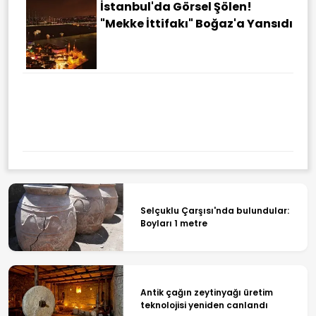
İstanbul'da Görsel Şölen!
"Mekke İttifakı" Boğaz'a Yansıdı
Selçuklu Çarşısı'nda bulundular:
Boyları 1 metre
Antik çağın zeytinyağı üretim
teknolojisi yeniden canlandı