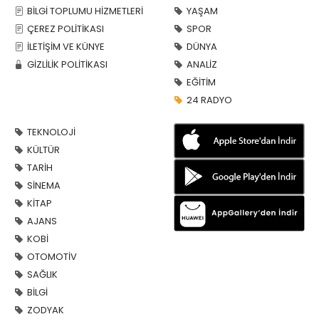
BİLGİ TOPLUMU HİZMETLERİ
YAŞAM
ÇEREZ POLİTİKASI
SPOR
İLETİŞİM VE KÜNYE
DÜNYA
GİZLİLİK POLİTİKASI
ANALİZ
EĞİTİM
24 RADYO
TEKNOLOJİ
KÜLTÜR
TARİH
SİNEMA
KİTAP
AJANS
KOBİ
OTOMOTİV
SAĞLIK
BİLGİ
ZODYAK