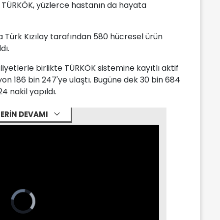
n TÜRKÖK, yüzlerce hastanın da hayata
a Türk Kızılay tarafından 580 hücresel ürün
dı.
iyetlerle birlikte TÜRKÖK sistemine kayıtlı aktif
lyon 186 bin 247'ye ulaştı. Bugüne dek 30 bin 684
4 nakil yapıldı.
ERİN DEVAMI
Video
Player
is
loading.