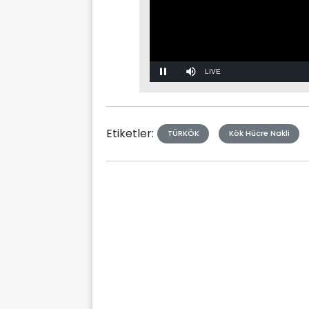
Stream
Mute
Type
Etiketler:
TÜRKÖK
Kök Hücre Nakli