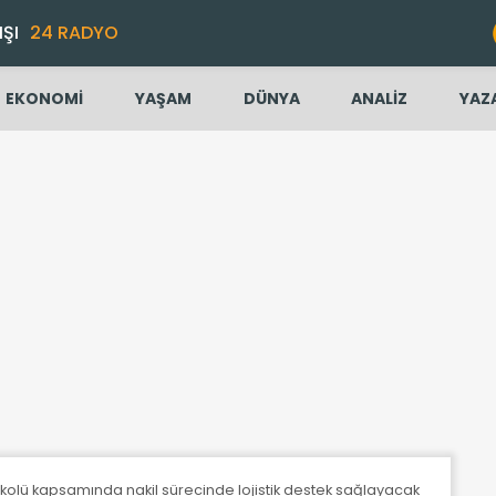
IŞI
24 RADYO
EKONOMİ
YAŞAM
DÜNYA
ANALİZ
YAZ
okolü kapsamında nakil sürecinde lojistik destek sağlayacak