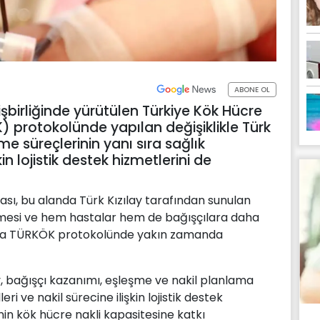
ABONE OL
y işbirliğinde yürütülen Türkiye Kök Hücre
 protokolünde yapılan değişiklikle Türk
me süreçlerinin yanı sıra sağlık
kin lojistik destek hizmetlerini de
ması, bu alanda Türk Kızılay tarafından sunulan
ilmesi ve hem hastalar hem de bağışçılara daha
yla TÜRKÖK protokolünde yakın zamanda
lay, bağışçı kazanımı, eşleşme ve nakil planlama
ri ve nakil sürecine ilişkin lojistik destek
nin kök hücre nakli kapasitesine katkı