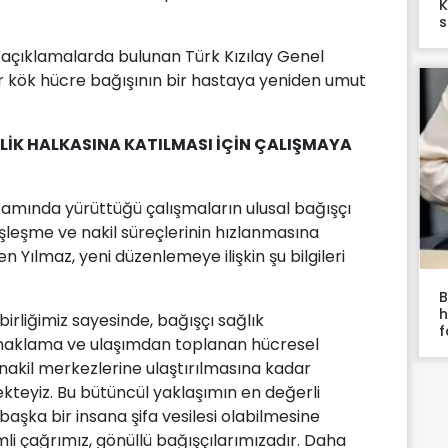
K
s
 açıklamalarda bulunan Türk Kızılay Genel
r kök hücre bağışının bir hastaya yeniden umut
LİK HALKASINA KATILMASI İÇİN ÇALIŞMAYA
samında yürüttüğü çalışmaların ulusal bağışçı
şleşme ve nakil süreçlerinin hızlanmasına
n Yılmaz, yeni düzenlemeye ilişkin şu bilgileri
B
h
birliğimiz sayesinde, bağışçı sağlık
f
konaklama ve ulaşımdan toplanan hücresel
e nakil merkezlerine ulaştırılmasına kadar
ekteyiz. Bu bütüncül yaklaşımın en değerli
aşka bir insana şifa vesilesi olabilmesine
i çağrımız, gönüllü bağışçılarımızadır. Daha