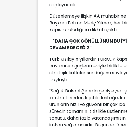
sağlayacak.
Düzenlemeye ilişkin AA muhabirine
Başkanı Fatma Meriç Yılmaz, her bi
kapısı araladığına dikkati çekti.
- "DAHA ÇOK GÖNÜLLÜNÜN BU İYİ
DEVAM EDECEĞİZ"
Türk Kızılayın yıllardır TÜRKÖK kap
havuzunun güçlenmesiyle birlikte e
stratejik katkılar sunduğunu söyleye
paylaştı:
"Sağlık Bakanlığımızla genişleyen iş
kontrollerinden lojistik desteğe, 
ürünlerin hızlı ve güvenli bir şekild
sürecin tamamını titizlikle üstlenm
sonucu, daha fazla vatandaşımızın b
imkan sağlamasıdır. Bugün en öneml