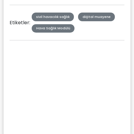
sivil havacılık sağlık
diijital muayene
Etiketler:
Hava Sağlık Modülü