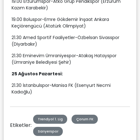
19.00 Erzurumspor-Atko Grup Pendikspor (Erzurum
Kazım Karabekir)
19.00 Boluspor-Emre Gökdemir İnşaat Ankara
Keçiörengücü (Atatürk Olimpiyat)
21.30 Amed Sportif Faaliyetler-Özbelsan Sivasspor
(Diyarbakır)
21.30 Eminevim Ümraniyespor-Atakaş Hatayspor
(Ümraniye Belediyesi Şehir)
25 Ağustos Pazartesi:
21.30 İstanbulspor-Manisa FK (Esenyurt Necmi
Kadıoğlu)
Trendyol 1. Lig
Çorum FK
Etiketler:
Sarıyerspor