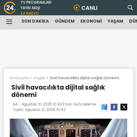
TV PROGRAMLARI
CANLI
YAYIN AKIŞI
24 RADYO
SON DAKİKA
GÜNDEM
EKONOMİ
YAŞAM
DÜ
Anasayfa
Saglik
Sivil havacılıkta dijital sağlık dönemi
Sivil havacılıkta dijital sağlık
dönemi
AA -
Ağustos 21, 2025 10:42
| Son Güncelleme
Tarihi:
Ağustos 21, 2025 10:42