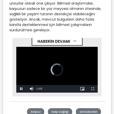
unsurlar olarak öne çıkıyor. Bilimsel araştırmalar,
karpuzun sadece bir yaz meyvesi olmanın ötesinde,
sağlıklı bir yaşam tarzının destekçisi olabileceğini
gösteriyor. Ancak, mevcut bulguların daha fazla
kanıtla desteklenmesi için bilimsel çalışmaların
sürdürülmesi gerekiyor.
HABERİN DEVAMI
Video
Player
is
loading.
Stream
LIVE
Pause
Mute
Picture-
Fullscreen
in-
Picture
Type
karpuz
kalp sağlığı
antioksidan