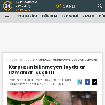
TV PROGRAMLARI
CANLI
YAYIN AKIŞI
24 RADYO
SON DAKİKA
GÜNDEM
EKONOMİ
YAŞAM
DÜ
Anasayfa
Saglik
Karpuzun bilinmeyen faydaları uzmanları şaşı
Karpuzun bilinmeyen faydaları
uzmanları şaşırttı
Mehmet Karaca -
Mayıs 18, 2026 14:14
| Son
Güncelleme Tarihi:
Mayıs 18, 2026 16:49