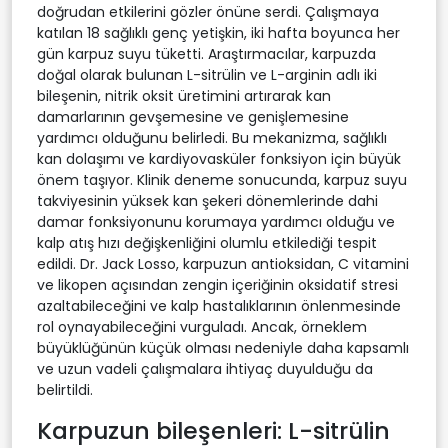
doğrudan etkilerini gözler önüne serdi. Çalışmaya
katılan 18 sağlıklı genç yetişkin, iki hafta boyunca her
gün karpuz suyu tüketti. Araştırmacılar, karpuzda
doğal olarak bulunan L-sitrülin ve L-arginin adlı iki
bileşenin, nitrik oksit üretimini artırarak kan
damarlarının gevşemesine ve genişlemesine
yardımcı olduğunu belirledi. Bu mekanizma, sağlıklı
kan dolaşımı ve kardiyovasküler fonksiyon için büyük
önem taşıyor. Klinik deneme sonucunda, karpuz suyu
takviyesinin yüksek kan şekeri dönemlerinde dahi
damar fonksiyonunu korumaya yardımcı olduğu ve
kalp atış hızı değişkenliğini olumlu etkilediği tespit
edildi. Dr. Jack Losso, karpuzun antioksidan, C vitamini
ve likopen açısından zengin içeriğinin oksidatif stresi
azaltabileceğini ve kalp hastalıklarının önlenmesinde
rol oynayabileceğini vurguladı. Ancak, örneklem
büyüklüğünün küçük olması nedeniyle daha kapsamlı
ve uzun vadeli çalışmalara ihtiyaç duyulduğu da
belirtildi.
Karpuzun bileşenleri: L-sitrülin