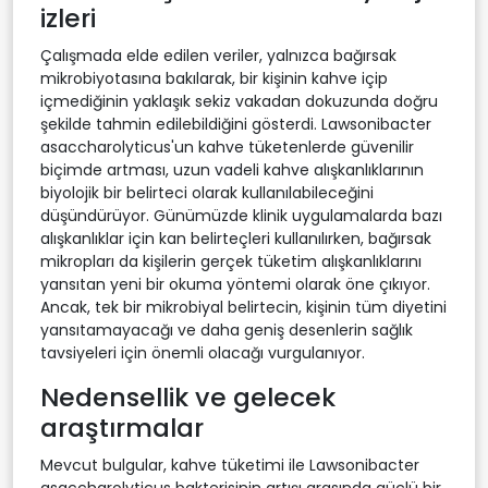
izleri
Çalışmada elde edilen veriler, yalnızca bağırsak
mikrobiyotasına bakılarak, bir kişinin kahve içip
içmediğinin yaklaşık sekiz vakadan dokuzunda doğru
şekilde tahmin edilebildiğini gösterdi. Lawsonibacter
asaccharolyticus'un kahve tüketenlerde güvenilir
biçimde artması, uzun vadeli kahve alışkanlıklarının
biyolojik bir belirteci olarak kullanılabileceğini
düşündürüyor. Günümüzde klinik uygulamalarda bazı
alışkanlıklar için kan belirteçleri kullanılırken, bağırsak
mikropları da kişilerin gerçek tüketim alışkanlıklarını
yansıtan yeni bir okuma yöntemi olarak öne çıkıyor.
Ancak, tek bir mikrobiyal belirtecin, kişinin tüm diyetini
yansıtamayacağı ve daha geniş desenlerin sağlık
tavsiyeleri için önemli olacağı vurgulanıyor.
Nedensellik ve gelecek
araştırmalar
Mevcut bulgular, kahve tüketimi ile Lawsonibacter
asaccharolyticus bakterisinin artışı arasında güçlü bir