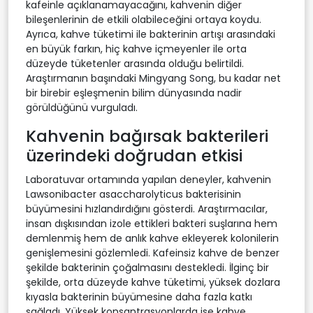
kafeinle açıklanamayacağını, kahvenin diğer
bileşenlerinin de etkili olabileceğini ortaya koydu.
Ayrıca, kahve tüketimi ile bakterinin artışı arasındaki
en büyük farkın, hiç kahve içmeyenler ile orta
düzeyde tüketenler arasında olduğu belirtildi.
Araştırmanın başındaki Mingyang Song, bu kadar net
bir birebir eşleşmenin bilim dünyasında nadir
görüldüğünü vurguladı.
Kahvenin bağırsak bakterileri
üzerindeki doğrudan etkisi
Laboratuvar ortamında yapılan deneyler, kahvenin
Lawsonibacter asaccharolyticus bakterisinin
büyümesini hızlandırdığını gösterdi. Araştırmacılar,
insan dışkısından izole ettikleri bakteri suşlarına hem
demlenmiş hem de anlık kahve ekleyerek kolonilerin
genişlemesini gözlemledi. Kafeinsiz kahve de benzer
şekilde bakterinin çoğalmasını destekledi. İlginç bir
şekilde, orta düzeyde kahve tüketimi, yüksek dozlara
kıyasla bakterinin büyümesine daha fazla katkı
sağladı. Yüksek konsantrasyonlarda ise kahve,