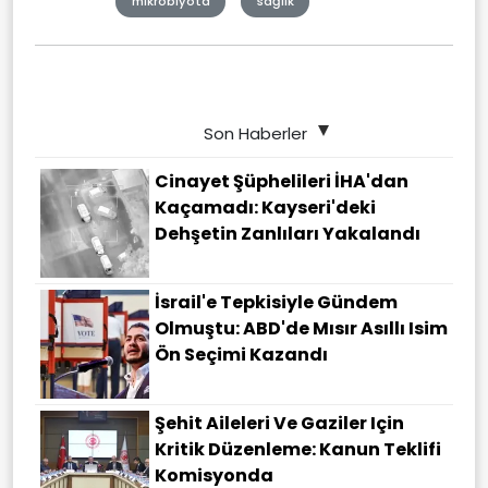
mikrobiyota
sağlık
Son Haberler
Cinayet Şüphelileri İHA'dan
Kaçamadı: Kayseri'deki
Dehşetin Zanlıları Yakalandı
İsrail'e Tepkisiyle Gündem
Olmuştu: ABD'de Mısır Asıllı Isim
Ön Seçimi Kazandı
Şehit Aileleri Ve Gaziler Için
Kritik Düzenleme: Kanun Teklifi
Komisyonda