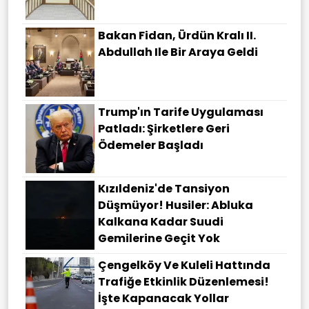
Bakan Fidan, Ürdün Kralı II.
Abdullah Ile Bir Araya Geldi
Trump'ın Tarife Uygulaması
Patladı: Şirketlere Geri
Ödemeler Başladı
Kızıldeniz'de Tansiyon
Düşmüyor! Husiler: Abluka
Kalkana Kadar Suudi
Gemilerine Geçit Yok
Çengelköy Ve Kuleli Hattında
Trafiğe Etkinlik Düzenlemesi!
İşte Kapanacak Yollar