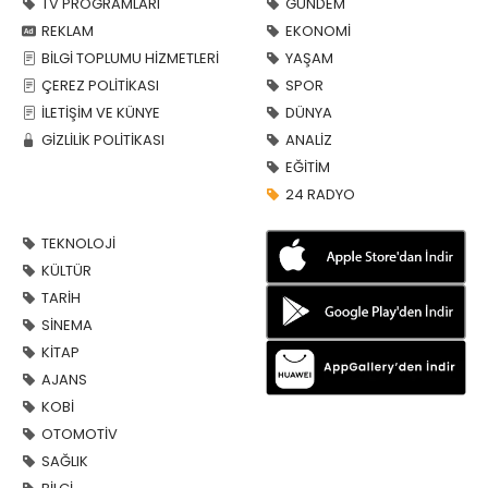
TV PROGRAMLARI
GÜNDEM
REKLAM
EKONOMİ
BİLGİ TOPLUMU HİZMETLERİ
YAŞAM
ÇEREZ POLİTİKASI
SPOR
İLETİŞİM VE KÜNYE
DÜNYA
GİZLİLİK POLİTİKASI
ANALİZ
EĞİTİM
24 RADYO
TEKNOLOJİ
KÜLTÜR
TARİH
SİNEMA
KİTAP
AJANS
KOBİ
OTOMOTİV
SAĞLIK